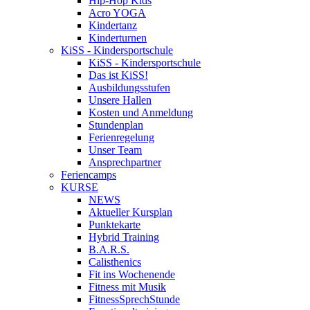
Hip-Hop Kids
Acro YOGA
Kindertanz
Kinderturnen
KiSS - Kindersportschule
KiSS - Kindersportschule
Das ist KiSS!
Ausbildungsstufen
Unsere Hallen
Kosten und Anmeldung
Stundenplan
Ferienregelung
Unser Team
Ansprechpartner
Feriencamps
KURSE
NEWS
Aktueller Kursplan
Punktekarte
Hybrid Training
B.A.R.S.
Calisthenics
Fit ins Wochenende
Fitness mit Musik
FitnessSprechStunde