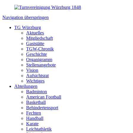
Navigation überspringen
TG Würzburg
Aktuelles
Mitgliedschaft
Gaststätte
TGW-Chronik
Geschichte
Organigramm
Stellenangebote
Vision
Aufsichtsrat
Wichtiges
Abteilungen
Badminton
American Football
Basketball
Behindertensport
Fechten
Handball
Karate
Leichtathletik