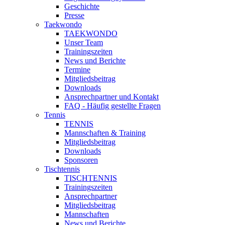
Geschichte
Presse
Taekwondo
TAEKWONDO
Unser Team
Trainingszeiten
News und Berichte
Termine
Mitgliedsbeitrag
Downloads
Ansprechpartner und Kontakt
FAQ - Häufig gestellte Fragen
Tennis
TENNIS
Mannschaften & Training
Mitgliedsbeitrag
Downloads
Sponsoren
Tischtennis
TISCHTENNIS
Trainingszeiten
Ansprechpartner
Mitgliedsbeitrag
Mannschaften
News und Berichte