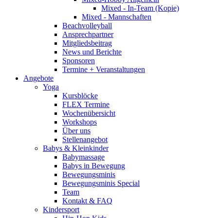
Mixed - In-Team (Kopie)
Mixed - Mannschaften
Beachvolleyball
Ansprechpartner
Mitgliedsbeitrag
News und Berichte
Sponsoren
Termine + Veranstaltungen
Angebote
Yoga
Kursblöcke
FLEX Termine
Wochenübersicht
Workshops
Über uns
Stellenangebot
Babys & Kleinkinder
Babymassage
Babys in Bewegung
Bewegungsminis
Bewegungsminis Special
Team
Kontakt & FAQ
Kindersport