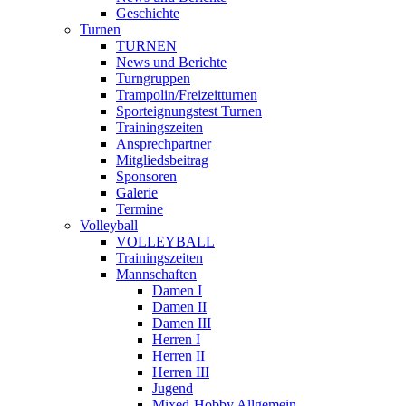
Geschichte
Turnen
TURNEN
News und Berichte
Turngruppen
Trampolin/Freizeitturnen
Sporteignungstest Turnen
Trainingszeiten
Ansprechpartner
Mitgliedsbeitrag
Sponsoren
Galerie
Termine
Volleyball
VOLLEYBALL
Trainingszeiten
Mannschaften
Damen I
Damen II
Damen III
Herren I
Herren II
Herren III
Jugend
Mixed-Hobby Allgemein