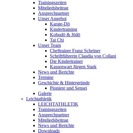
Trainingszeiten
Mitgliedsbeitrag
Ansprechpartner
Unser Angebot
Karate-Dō
Kindertraining
Kobudō & Jōdō
Tai Chi
Unser Team
Cheftrainer Franz Scheiner
Schriftführerin Claudia von Collani
Die Kindertrainer
Kassenwart Jürgen Stark
News und Berichte
Termine
Geschichte & Hintergründe
Pioniere und Sensei
Galerie
Leichtathletik
LEICHTATHLETIK
Trainingszeiten
Ansprechpartner
Mitgliedsbeitrag
News und Berichte
Downloads