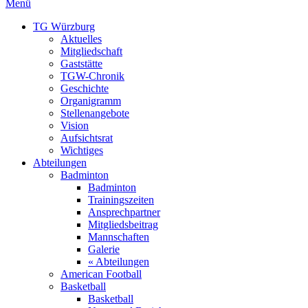
Menü
TG Würzburg
Aktuelles
Mitgliedschaft
Gaststätte
TGW-Chronik
Geschichte
Organigramm
Stellenangebote
Vision
Aufsichtsrat
Wichtiges
Abteilungen
Badminton
Badminton
Trainingszeiten
Ansprechpartner
Mitgliedsbeitrag
Mannschaften
Galerie
« Abteilungen
American Football
Basketball
Basketball