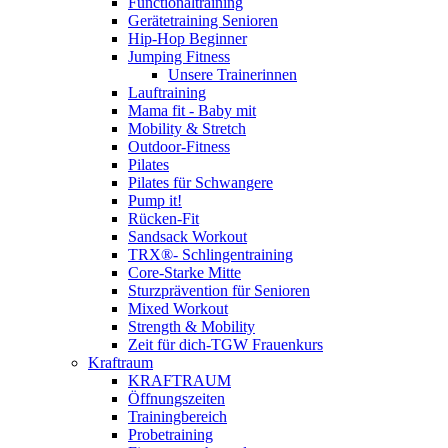
Functionaltraining
Gerätetraining Senioren
Hip-Hop Beginner
Jumping Fitness
Unsere Trainerinnen
Lauftraining
Mama fit - Baby mit
Mobility & Stretch
Outdoor-Fitness
Pilates
Pilates für Schwangere
Pump it!
Rücken-Fit
Sandsack Workout
TRX®- Schlingentraining
Core-Starke Mitte
Sturzprävention für Senioren
Mixed Workout
Strength & Mobility
Zeit für dich-TGW Frauenkurs
Kraftraum
KRAFTRAUM
Öffnungszeiten
Trainingbereich
Probetraining