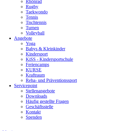
Rhönrad
Rugby
Taekwondo
Tennis
Tischtennis
Turnen
Volleyball
Angebote
Yoga
Babys & Kleinkinder
Kindersport
KiSS - Kindersportschule
Feriencamps
KURSE
Kraftraum
Reha- und Präventionssport
Servicepoint
Stellenangebote
Downloads
Häufig gestellte Fragen
Geschäftsstelle
Kontakt
Spenden