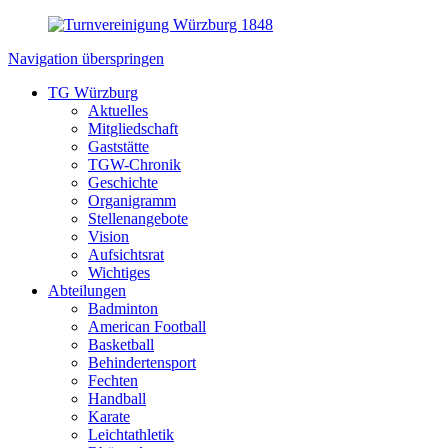
Navigation überspringen
TG Würzburg
Aktuelles
Mitgliedschaft
Gaststätte
TGW-Chronik
Geschichte
Organigramm
Stellenangebote
Vision
Aufsichtsrat
Wichtiges
Abteilungen
Badminton
American Football
Basketball
Behindertensport
Fechten
Handball
Karate
Leichtathletik