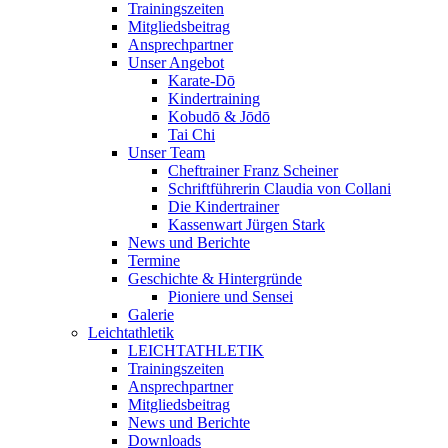
Trainingszeiten
Mitgliedsbeitrag
Ansprechpartner
Unser Angebot
Karate-Dō
Kindertraining
Kobudō & Jōdō
Tai Chi
Unser Team
Cheftrainer Franz Scheiner
Schriftführerin Claudia von Collani
Die Kindertrainer
Kassenwart Jürgen Stark
News und Berichte
Termine
Geschichte & Hintergründe
Pioniere und Sensei
Galerie
Leichtathletik
LEICHTATHLETIK
Trainingszeiten
Ansprechpartner
Mitgliedsbeitrag
News und Berichte
Downloads