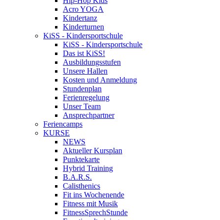
Hip-Hop Kids
Acro YOGA
Kindertanz
Kinderturnen
KiSS - Kindersportschule
KiSS - Kindersportschule
Das ist KiSS!
Ausbildungsstufen
Unsere Hallen
Kosten und Anmeldung
Stundenplan
Ferienregelung
Unser Team
Ansprechpartner
Feriencamps
KURSE
NEWS
Aktueller Kursplan
Punktekarte
Hybrid Training
B.A.R.S.
Calisthenics
Fit ins Wochenende
Fitness mit Musik
FitnessSprechStunde