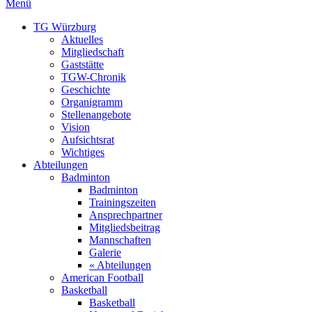
Menü
TG Würzburg
Aktuelles
Mitgliedschaft
Gaststätte
TGW-Chronik
Geschichte
Organigramm
Stellenangebote
Vision
Aufsichtsrat
Wichtiges
Abteilungen
Badminton
Badminton
Trainingszeiten
Ansprechpartner
Mitgliedsbeitrag
Mannschaften
Galerie
« Abteilungen
American Football
Basketball
Basketball