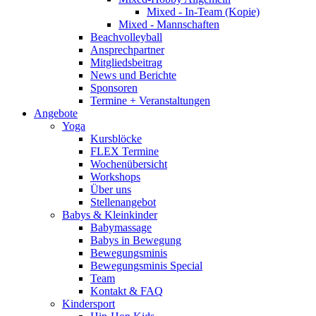
Mixed - In-Team (Kopie)
Mixed - Mannschaften
Beachvolleyball
Ansprechpartner
Mitgliedsbeitrag
News und Berichte
Sponsoren
Termine + Veranstaltungen
Angebote
Yoga
Kursblöcke
FLEX Termine
Wochenübersicht
Workshops
Über uns
Stellenangebot
Babys & Kleinkinder
Babymassage
Babys in Bewegung
Bewegungsminis
Bewegungsminis Special
Team
Kontakt & FAQ
Kindersport