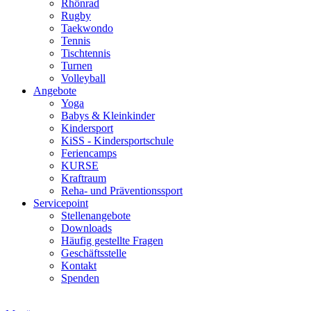
Rhönrad
Rugby
Taekwondo
Tennis
Tischtennis
Turnen
Volleyball
Angebote
Yoga
Babys & Kleinkinder
Kindersport
KiSS - Kindersportschule
Feriencamps
KURSE
Kraftraum
Reha- und Präventionssport
Servicepoint
Stellenangebote
Downloads
Häufig gestellte Fragen
Geschäftsstelle
Kontakt
Spenden