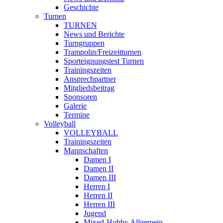
Geschichte
Turnen
TURNEN
News und Berichte
Turngruppen
Trampolin/Freizeitturnen
Sporteignungstest Turnen
Trainingszeiten
Ansprechpartner
Mitgliedsbeitrag
Sponsoren
Galerie
Termine
Volleyball
VOLLEYBALL
Trainingszeiten
Mannschaften
Damen I
Damen II
Damen III
Herren I
Herren II
Herren III
Jugend
Mixed-Hobby Allgemein