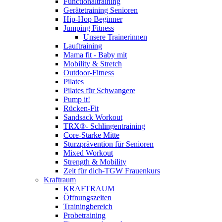
Functionaltraining
Gerätetraining Senioren
Hip-Hop Beginner
Jumping Fitness
Unsere Trainerinnen
Lauftraining
Mama fit - Baby mit
Mobility & Stretch
Outdoor-Fitness
Pilates
Pilates für Schwangere
Pump it!
Rücken-Fit
Sandsack Workout
TRX®- Schlingentraining
Core-Starke Mitte
Sturzprävention für Senioren
Mixed Workout
Strength & Mobility
Zeit für dich-TGW Frauenkurs
Kraftraum
KRAFTRAUM
Öffnungszeiten
Trainingbereich
Probetraining