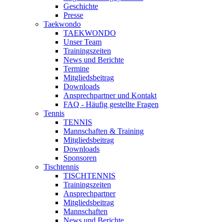
Geschichte
Presse
Taekwondo
TAEKWONDO
Unser Team
Trainingszeiten
News und Berichte
Termine
Mitgliedsbeitrag
Downloads
Ansprechpartner und Kontakt
FAQ - Häufig gestellte Fragen
Tennis
TENNIS
Mannschaften & Training
Mitgliedsbeitrag
Downloads
Sponsoren
Tischtennis
TISCHTENNIS
Trainingszeiten
Ansprechpartner
Mitgliedsbeitrag
Mannschaften
News und Berichte