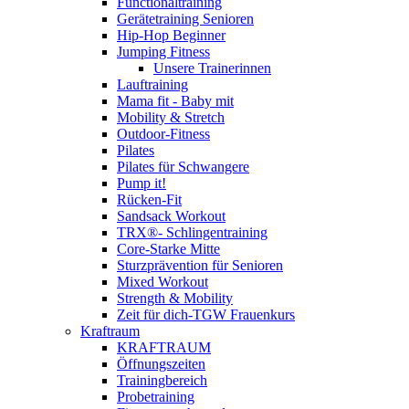
Functionaltraining
Gerätetraining Senioren
Hip-Hop Beginner
Jumping Fitness
Unsere Trainerinnen
Lauftraining
Mama fit - Baby mit
Mobility & Stretch
Outdoor-Fitness
Pilates
Pilates für Schwangere
Pump it!
Rücken-Fit
Sandsack Workout
TRX®- Schlingentraining
Core-Starke Mitte
Sturzprävention für Senioren
Mixed Workout
Strength & Mobility
Zeit für dich-TGW Frauenkurs
Kraftraum
KRAFTRAUM
Öffnungszeiten
Trainingbereich
Probetraining