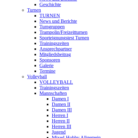
Geschichte
Turnen
TURNEN
News und Berichte
Turngruppen
Trampolin/Freizeitturnen
Sporteignungstest Turnen
Trainingszeiten
Ansprechpartner
Mitgliedsbeitrag
Sponsoren
Galerie
Termine
Volleyball
VOLLEYBALL
Trainingszeiten
Mannschaften
Damen I
Damen II
Damen III
Herren I
Herren II
Herren III
Jugend
Mixed-Hobby Allgemein