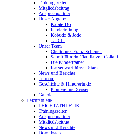
Trainingszeiten
Mitgliedsbeitrag
Ansprechpartner
Unser Angebot
Karate-Dō
Kindertraining
Kobudō & Jōdō
Tai Chi
Unser Team
Cheftrainer Franz Scheiner
Schriftführerin Claudia von Collani
Die Kindertrainer
Kassenwart Jürgen Stark
News und Berichte
Termine
Geschichte & Hintergründe
Pioniere und Sensei
Galerie
Leichtathletik
LEICHTATHLETIK
Trainingszeiten
Ansprechpartner
Mitgliedsbeitrag
News und Berichte
Downloads