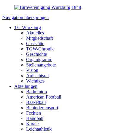
Navigation überspringen
TG Würzburg
Aktuelles
Mitgliedschaft
Gaststätte
TGW-Chronik
Geschichte
Organigramm
Stellenangebote
Vision
Aufsichtsrat
Wichtiges
Abteilungen
Badminton
American Football
Basketball
Behindertensport
Fechten
Handball
Karate
Leichtathletik