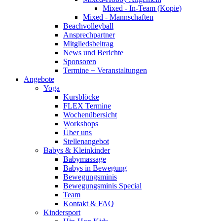
Mixed - In-Team (Kopie)
Mixed - Mannschaften
Beachvolleyball
Ansprechpartner
Mitgliedsbeitrag
News und Berichte
Sponsoren
Termine + Veranstaltungen
Angebote
Yoga
Kursblöcke
FLEX Termine
Wochenübersicht
Workshops
Über uns
Stellenangebot
Babys & Kleinkinder
Babymassage
Babys in Bewegung
Bewegungsminis
Bewegungsminis Special
Team
Kontakt & FAQ
Kindersport