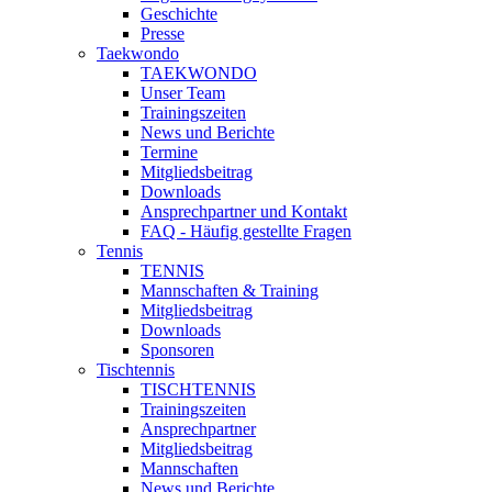
Geschichte
Presse
Taekwondo
TAEKWONDO
Unser Team
Trainingszeiten
News und Berichte
Termine
Mitgliedsbeitrag
Downloads
Ansprechpartner und Kontakt
FAQ - Häufig gestellte Fragen
Tennis
TENNIS
Mannschaften & Training
Mitgliedsbeitrag
Downloads
Sponsoren
Tischtennis
TISCHTENNIS
Trainingszeiten
Ansprechpartner
Mitgliedsbeitrag
Mannschaften
News und Berichte