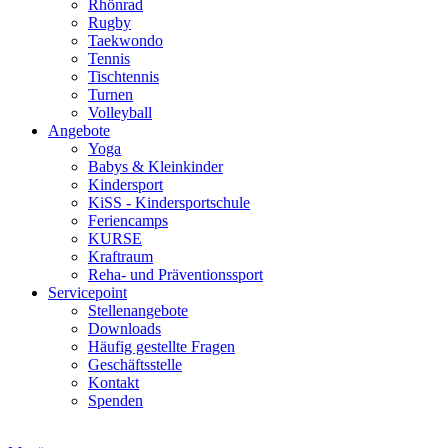
Rhönrad
Rugby
Taekwondo
Tennis
Tischtennis
Turnen
Volleyball
Angebote
Yoga
Babys & Kleinkinder
Kindersport
KiSS - Kindersportschule
Feriencamps
KURSE
Kraftraum
Reha- und Präventionssport
Servicepoint
Stellenangebote
Downloads
Häufig gestellte Fragen
Geschäftsstelle
Kontakt
Spenden