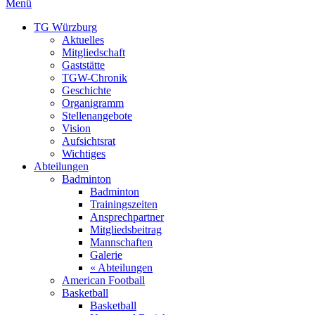
Menü
TG Würzburg
Aktuelles
Mitgliedschaft
Gaststätte
TGW-Chronik
Geschichte
Organigramm
Stellenangebote
Vision
Aufsichtsrat
Wichtiges
Abteilungen
Badminton
Badminton
Trainingszeiten
Ansprechpartner
Mitgliedsbeitrag
Mannschaften
Galerie
« Abteilungen
American Football
Basketball
Basketball