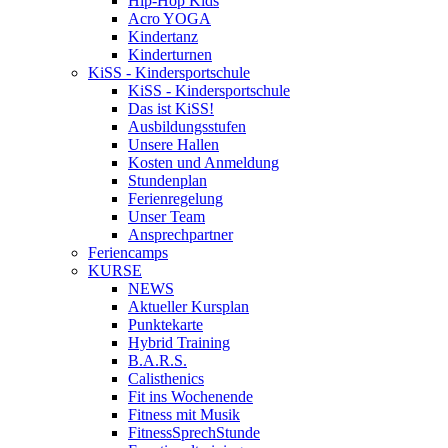
Hip-Hop Kids
Acro YOGA
Kindertanz
Kinderturnen
KiSS - Kindersportschule
KiSS - Kindersportschule
Das ist KiSS!
Ausbildungsstufen
Unsere Hallen
Kosten und Anmeldung
Stundenplan
Ferienregelung
Unser Team
Ansprechpartner
Feriencamps
KURSE
NEWS
Aktueller Kursplan
Punktekarte
Hybrid Training
B.A.R.S.
Calisthenics
Fit ins Wochenende
Fitness mit Musik
FitnessSprechStunde