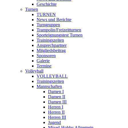
Geschichte
Turnen
TURNEN
News und Berichte
Turngruppen
Trampolin/Freizeitturnen
Sporteignungstest Turnen
Trainingszeiten
Ansprechpartner
Mitgliedsbeitrag
Sponsoren
Galerie
Termine
Volleyball
VOLLEYBALL
Trainingszeiten
Mannschaften
Damen I
Damen II
Damen III
Herren I
Herren II
Herren III
Jugend
Mixed-Hobby Allgemein