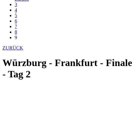
3
4
5
6
7
8
9
ZURÜCK
Würzburg - Frankfurt - Finale
- Tag 2