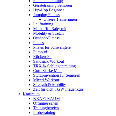
Functionaltraining
Gerätetraining Senioren
Hip-Hop Beginner
Jumping Fitness
Unsere Trainerinnen
Lauftraining
Mama fit - Baby mit
Mobility & Stretch
Outdoor-Fitness
Pilates
Pilates für Schwangere
Pump it!
Rücken-Fit
Sandsack Workout
TRX®- Schlingentraining
Core-Starke Mitte
Sturzprävention für Senioren
Mixed Workout
Strength & Mobility
Zeit für dich-TGW Frauenkurs
Kraftraum
KRAFTRAUM
Öffnungszeiten
Trainingbereich
Probetraining