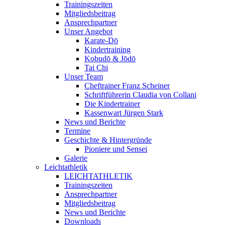
Trainingszeiten
Mitgliedsbeitrag
Ansprechpartner
Unser Angebot
Karate-Dō
Kindertraining
Kobudō & Jōdō
Tai Chi
Unser Team
Cheftrainer Franz Scheiner
Schriftführerin Claudia von Collani
Die Kindertrainer
Kassenwart Jürgen Stark
News und Berichte
Termine
Geschichte & Hintergründe
Pioniere und Sensei
Galerie
Leichtathletik
LEICHTATHLETIK
Trainingszeiten
Ansprechpartner
Mitgliedsbeitrag
News und Berichte
Downloads