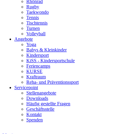
Rhönrad
Rugby
Taekwondo
Tennis
Tischtennis
Turnen
Volleyball
Angebote
Yoga
Babys & Kleinkinder
Kindersport
KiSS - Kindersportschule
Feriencamps
KURSE
Kraftraum
Reha- und Präventionssport
Servicepoint
Stellenangebote
Downloads
Häufig gestellte Fragen
Geschäftsstelle
Kontakt
Spenden