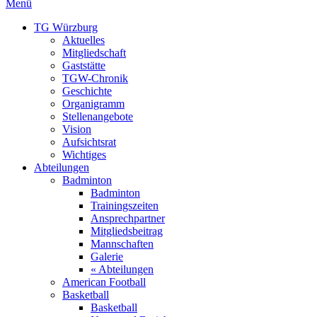
Menü
TG Würzburg
Aktuelles
Mitgliedschaft
Gaststätte
TGW-Chronik
Geschichte
Organigramm
Stellenangebote
Vision
Aufsichtsrat
Wichtiges
Abteilungen
Badminton
Badminton
Trainingszeiten
Ansprechpartner
Mitgliedsbeitrag
Mannschaften
Galerie
« Abteilungen
American Football
Basketball
Basketball