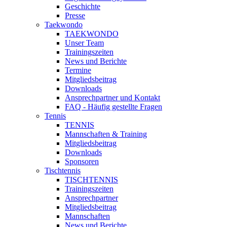
Geschichte
Presse
Taekwondo
TAEKWONDO
Unser Team
Trainingszeiten
News und Berichte
Termine
Mitgliedsbeitrag
Downloads
Ansprechpartner und Kontakt
FAQ - Häufig gestellte Fragen
Tennis
TENNIS
Mannschaften & Training
Mitgliedsbeitrag
Downloads
Sponsoren
Tischtennis
TISCHTENNIS
Trainingszeiten
Ansprechpartner
Mitgliedsbeitrag
Mannschaften
News und Berichte