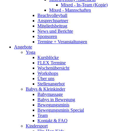
Mixed - In-Team (Kopie)
Mixed - Mannschaften
Beachvolleyball
Ansprechpartner
Mitgliedsbeitrag
News und Berichte
Sponsoren
Termine + Veranstaltungen
Angebote
Yoga
Kursblöcke
FLEX Termine
Wochenübersicht
Workshops
Über uns
Stellenangebot
Babys & Kleinkinder
Babymassage
Babys in Bewegung
Bewegungsminis
Bewegungsminis Special
Team
Kontakt & FAQ
Kindersport