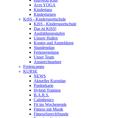
Hip-Hop Kids
Acro YOGA
Kindertanz
Kinderturnen
KiSS - Kindersportschule
KiSS - Kindersportschule
Das ist KiSS!
Ausbildungsstufen
Unsere Hallen
Kosten und Anmeldung
Stundenplan
Ferienregelung
Unser Team
Ansprechpartner
Feriencamps
KURSE
NEWS
Aktueller Kursplan
Punktekarte
Hybrid Training
B.A.R.S.
Calisthenics
Fit ins Wochenende
Fitness mit Musik
FitnessSprechStunde