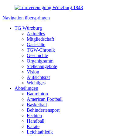
Navigation überspringen
TG Würzburg
Aktuelles
Mitgliedschaft
Gaststätte
TGW-Chronik
Geschichte
Organigramm
Stellenangebote
Vision
Aufsichtsrat
Wichtiges
Abteilungen
Badminton
American Football
Basketball
Behindertensport
Fechten
Handball
Karate
Leichtathletik