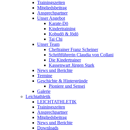
Trainingszeiten
Mitgliedsbeitrag
Ansprechpartner
Unser Angebot
Karate-Dō
Kindertraining
Kobudō & Jōdō
Tai Chi
Unser Team
Cheftrainer Franz Scheiner
Schriftführerin Claudia von Collani
Die Kindertrainer
Kassenwart Jürgen Stark
News und Berichte
Termine
Geschichte & Hintergründe
Pioniere und Sensei
Galerie
Leichtathletik
LEICHTATHLETIK
Trainingszeiten
Ansprechpartner
Mitgliedsbeitrag
News und Berichte
Downloads