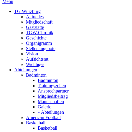
Menü
TG Würzburg
Aktuelles
Mitgliedschaft
Gaststätte
TGW-Chronik
Geschichte
Organigramm
Stellenangebote
Vision
Aufsichtsrat
Wichtiges
Abteilungen
Badminton
Badminton
Trainingszeiten
Ansprechpartner
Mitgliedsbeitrag
Mannschaften
Galerie
« Abteilungen
American Football
Basketball
Basketball