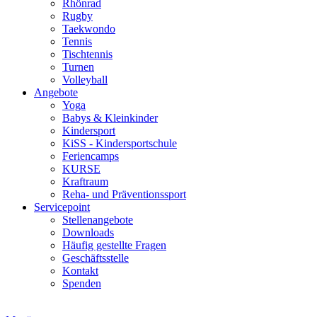
Rhönrad
Rugby
Taekwondo
Tennis
Tischtennis
Turnen
Volleyball
Angebote
Yoga
Babys & Kleinkinder
Kindersport
KiSS - Kindersportschule
Feriencamps
KURSE
Kraftraum
Reha- und Präventionssport
Servicepoint
Stellenangebote
Downloads
Häufig gestellte Fragen
Geschäftsstelle
Kontakt
Spenden