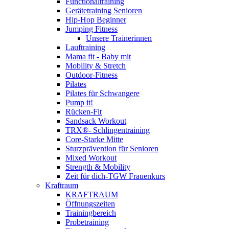
Functionaltraining
Gerätetraining Senioren
Hip-Hop Beginner
Jumping Fitness
Unsere Trainerinnen
Lauftraining
Mama fit - Baby mit
Mobility & Stretch
Outdoor-Fitness
Pilates
Pilates für Schwangere
Pump it!
Rücken-Fit
Sandsack Workout
TRX®- Schlingentraining
Core-Starke Mitte
Sturzprävention für Senioren
Mixed Workout
Strength & Mobility
Zeit für dich-TGW Frauenkurs
Kraftraum
KRAFTRAUM
Öffnungszeiten
Trainingbereich
Probetraining