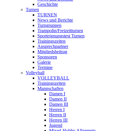
Geschichte
Turnen
TURNEN
News und Berichte
Turngruppen
Trampolin/Freizeitturnen
Sporteignungstest Turnen
Trainingszeiten
Ansprechpartner
Mitgliedsbeitrag
Sponsoren
Galerie
Termine
Volleyball
VOLLEYBALL
Trainingszeiten
Mannschaften
Damen I
Damen II
Damen III
Herren I
Herren II
Herren III
Jugend
Mixed-Hobby Allgemein