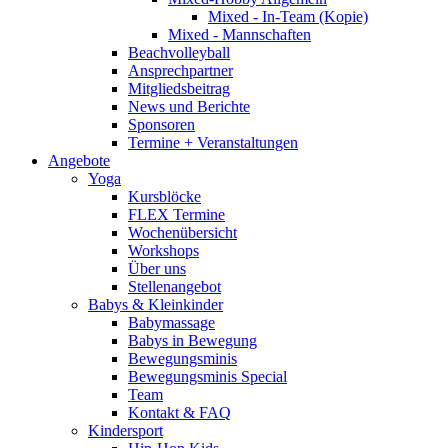
Mixed - In-Team (Kopie)
Mixed - Mannschaften
Beachvolleyball
Ansprechpartner
Mitgliedsbeitrag
News und Berichte
Sponsoren
Termine + Veranstaltungen
Angebote
Yoga
Kursblöcke
FLEX Termine
Wochenübersicht
Workshops
Über uns
Stellenangebot
Babys & Kleinkinder
Babymassage
Babys in Bewegung
Bewegungsminis
Bewegungsminis Special
Team
Kontakt & FAQ
Kindersport