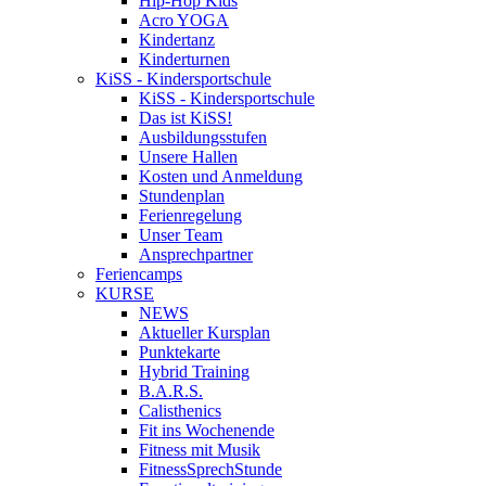
Hip-Hop Kids
Acro YOGA
Kindertanz
Kinderturnen
KiSS - Kindersportschule
KiSS - Kindersportschule
Das ist KiSS!
Ausbildungsstufen
Unsere Hallen
Kosten und Anmeldung
Stundenplan
Ferienregelung
Unser Team
Ansprechpartner
Feriencamps
KURSE
NEWS
Aktueller Kursplan
Punktekarte
Hybrid Training
B.A.R.S.
Calisthenics
Fit ins Wochenende
Fitness mit Musik
FitnessSprechStunde