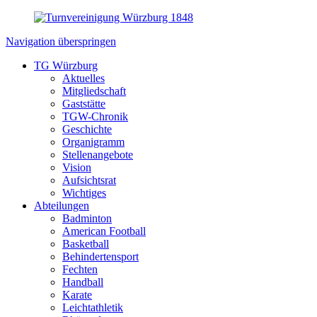
Navigation überspringen
TG Würzburg
Aktuelles
Mitgliedschaft
Gaststätte
TGW-Chronik
Geschichte
Organigramm
Stellenangebote
Vision
Aufsichtsrat
Wichtiges
Abteilungen
Badminton
American Football
Basketball
Behindertensport
Fechten
Handball
Karate
Leichtathletik