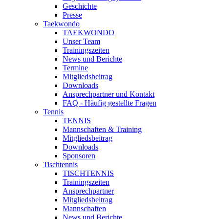
Geschichte
Presse
Taekwondo
TAEKWONDO
Unser Team
Trainingszeiten
News und Berichte
Termine
Mitgliedsbeitrag
Downloads
Ansprechpartner und Kontakt
FAQ - Häufig gestellte Fragen
Tennis
TENNIS
Mannschaften & Training
Mitgliedsbeitrag
Downloads
Sponsoren
Tischtennis
TISCHTENNIS
Trainingszeiten
Ansprechpartner
Mitgliedsbeitrag
Mannschaften
News und Berichte