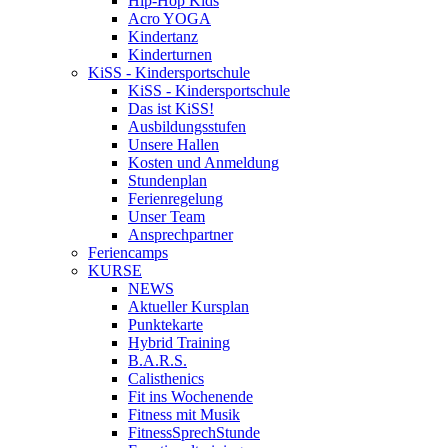
Hip-Hop Kids
Acro YOGA
Kindertanz
Kinderturnen
KiSS - Kindersportschule
KiSS - Kindersportschule
Das ist KiSS!
Ausbildungsstufen
Unsere Hallen
Kosten und Anmeldung
Stundenplan
Ferienregelung
Unser Team
Ansprechpartner
Feriencamps
KURSE
NEWS
Aktueller Kursplan
Punktekarte
Hybrid Training
B.A.R.S.
Calisthenics
Fit ins Wochenende
Fitness mit Musik
FitnessSprechStunde