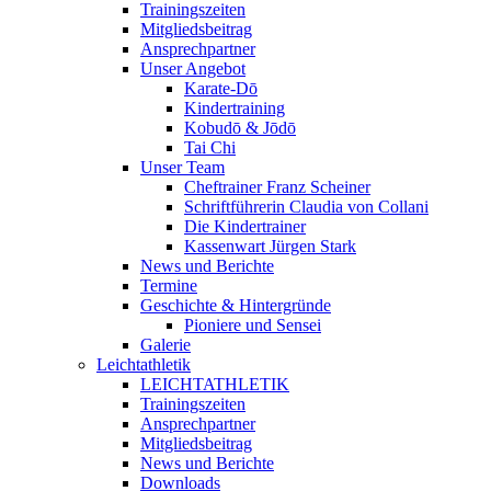
Trainingszeiten
Mitgliedsbeitrag
Ansprechpartner
Unser Angebot
Karate-Dō
Kindertraining
Kobudō & Jōdō
Tai Chi
Unser Team
Cheftrainer Franz Scheiner
Schriftführerin Claudia von Collani
Die Kindertrainer
Kassenwart Jürgen Stark
News und Berichte
Termine
Geschichte & Hintergründe
Pioniere und Sensei
Galerie
Leichtathletik
LEICHTATHLETIK
Trainingszeiten
Ansprechpartner
Mitgliedsbeitrag
News und Berichte
Downloads