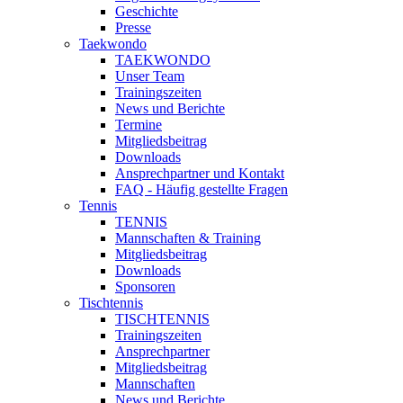
Geschichte
Presse
Taekwondo
TAEKWONDO
Unser Team
Trainingszeiten
News und Berichte
Termine
Mitgliedsbeitrag
Downloads
Ansprechpartner und Kontakt
FAQ - Häufig gestellte Fragen
Tennis
TENNIS
Mannschaften & Training
Mitgliedsbeitrag
Downloads
Sponsoren
Tischtennis
TISCHTENNIS
Trainingszeiten
Ansprechpartner
Mitgliedsbeitrag
Mannschaften
News und Berichte