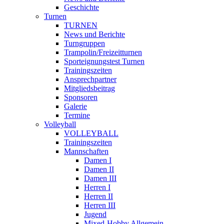
Geschichte
Turnen
TURNEN
News und Berichte
Turngruppen
Trampolin/Freizeitturnen
Sporteignungstest Turnen
Trainingszeiten
Ansprechpartner
Mitgliedsbeitrag
Sponsoren
Galerie
Termine
Volleyball
VOLLEYBALL
Trainingszeiten
Mannschaften
Damen I
Damen II
Damen III
Herren I
Herren II
Herren III
Jugend
Mixed-Hobby Allgemein