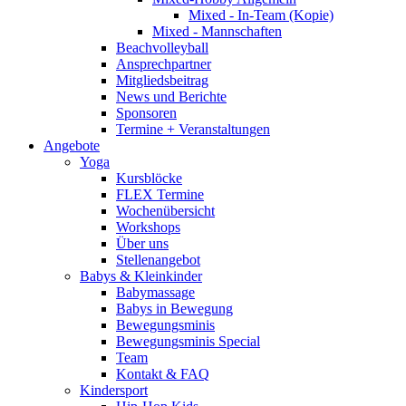
Mixed - In-Team (Kopie)
Mixed - Mannschaften
Beachvolleyball
Ansprechpartner
Mitgliedsbeitrag
News und Berichte
Sponsoren
Termine + Veranstaltungen
Angebote
Yoga
Kursblöcke
FLEX Termine
Wochenübersicht
Workshops
Über uns
Stellenangebot
Babys & Kleinkinder
Babymassage
Babys in Bewegung
Bewegungsminis
Bewegungsminis Special
Team
Kontakt & FAQ
Kindersport