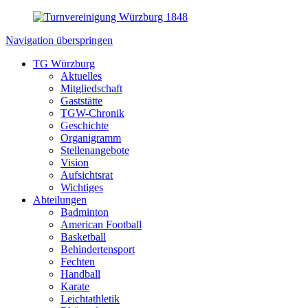
Navigation überspringen
TG Würzburg
Aktuelles
Mitgliedschaft
Gaststätte
TGW-Chronik
Geschichte
Organigramm
Stellenangebote
Vision
Aufsichtsrat
Wichtiges
Abteilungen
Badminton
American Football
Basketball
Behindertensport
Fechten
Handball
Karate
Leichtathletik