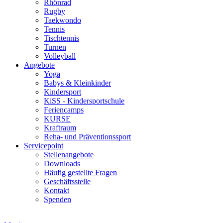
Rhönrad
Rugby
Taekwondo
Tennis
Tischtennis
Turnen
Volleyball
Angebote
Yoga
Babys & Kleinkinder
Kindersport
KiSS - Kindersportschule
Feriencamps
KURSE
Kraftraum
Reha- und Präventionssport
Servicepoint
Stellenangebote
Downloads
Häufig gestellte Fragen
Geschäftsstelle
Kontakt
Spenden