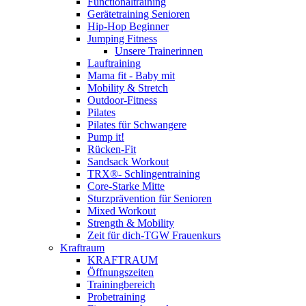
Functionaltraining
Gerätetraining Senioren
Hip-Hop Beginner
Jumping Fitness
Unsere Trainerinnen
Lauftraining
Mama fit - Baby mit
Mobility & Stretch
Outdoor-Fitness
Pilates
Pilates für Schwangere
Pump it!
Rücken-Fit
Sandsack Workout
TRX®- Schlingentraining
Core-Starke Mitte
Sturzprävention für Senioren
Mixed Workout
Strength & Mobility
Zeit für dich-TGW Frauenkurs
Kraftraum
KRAFTRAUM
Öffnungszeiten
Trainingbereich
Probetraining