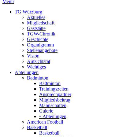
Menü
TG Würzburg
Aktuelles
Mitgliedschaft
Gaststätte
TGW-Chronik
Geschichte
Organigramm
Stellenangebote
Vision
Aufsichtsrat
Wichtiges
Abteilungen
Badminton
Badminton
Trainingszeiten
Ansprechpartner
Mitgliedsbeitrag
Mannschaften
Galerie
« Abteilungen
American Football
Basketball
Basketball