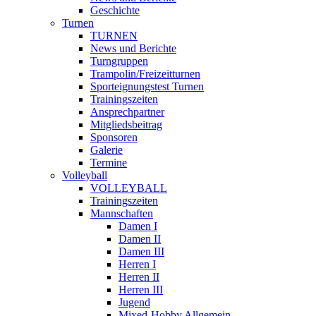
Geschichte
Turnen
TURNEN
News und Berichte
Turngruppen
Trampolin/Freizeitturnen
Sporteignungstest Turnen
Trainingszeiten
Ansprechpartner
Mitgliedsbeitrag
Sponsoren
Galerie
Termine
Volleyball
VOLLEYBALL
Trainingszeiten
Mannschaften
Damen I
Damen II
Damen III
Herren I
Herren II
Herren III
Jugend
Mixed-Hobby Allgemein