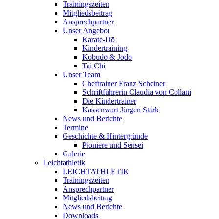
Trainingszeiten
Mitgliedsbeitrag
Ansprechpartner
Unser Angebot
Karate-Dō
Kindertraining
Kobudō & Jōdō
Tai Chi
Unser Team
Cheftrainer Franz Scheiner
Schriftführerin Claudia von Collani
Die Kindertrainer
Kassenwart Jürgen Stark
News und Berichte
Termine
Geschichte & Hintergründe
Pioniere und Sensei
Galerie
Leichtathletik
LEICHTATHLETIK
Trainingszeiten
Ansprechpartner
Mitgliedsbeitrag
News und Berichte
Downloads