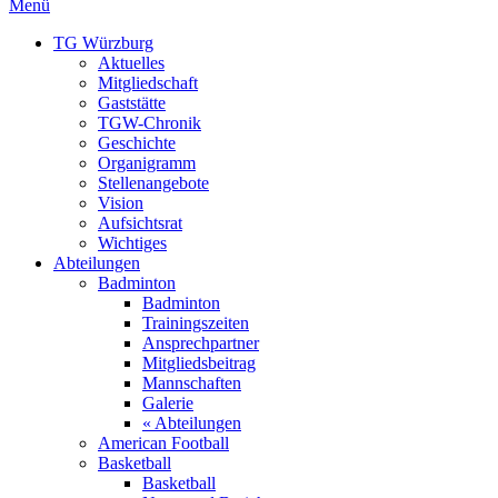
Menü
TG Würzburg
Aktuelles
Mitgliedschaft
Gaststätte
TGW-Chronik
Geschichte
Organigramm
Stellenangebote
Vision
Aufsichtsrat
Wichtiges
Abteilungen
Badminton
Badminton
Trainingszeiten
Ansprechpartner
Mitgliedsbeitrag
Mannschaften
Galerie
« Abteilungen
American Football
Basketball
Basketball