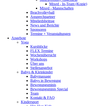
Mixed - In-Team (Kopie)
Mixed - Mannschaften
Beachvolleyball
Ansprechpartner
Mitgliedsbeitrag
News und Berichte
Sponsoren
Termine + Veranstaltungen
Angebote
Yoga
Kursblöcke
FLEX Termine
Wochenübersicht
Workshops
Über uns
Stellenangebot
Babys & Kleinkinder
Babymassage
Babys in Bewegung
Bewegungsminis
Bewegungsminis Special
Team
Kontakt & FAQ
Kindersport