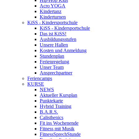
Hip-Hop Kids
Acro YOGA
Kindertanz
Kinderturnen
KiSS - Kindersportschule
KiSS - Kindersportschule
Das ist KiSS!
Ausbildungsstufen
Unsere Hallen
Kosten und Anmeldung
Stundenplan
Ferienregelung
Unser Team
Ansprechpartner
Feriencamps
KURSE
NEWS
Aktueller Kursplan
Punktekarte
Hybrid Training
B.A.R.S.
Calisthenics
Fit ins Wochenende
Fitness mit Musik
FitnessSprechStunde