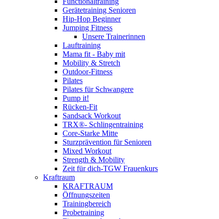
Functionaltraining
Gerätetraining Senioren
Hip-Hop Beginner
Jumping Fitness
Unsere Trainerinnen
Lauftraining
Mama fit - Baby mit
Mobility & Stretch
Outdoor-Fitness
Pilates
Pilates für Schwangere
Pump it!
Rücken-Fit
Sandsack Workout
TRX®- Schlingentraining
Core-Starke Mitte
Sturzprävention für Senioren
Mixed Workout
Strength & Mobility
Zeit für dich-TGW Frauenkurs
Kraftraum
KRAFTRAUM
Öffnungszeiten
Trainingbereich
Probetraining