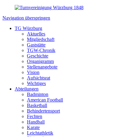
Navigation überspringen
TG Würzburg
Aktuelles
Mitgliedschaft
Gaststätte
TGW-Chronik
Geschichte
Organigramm
Stellenangebote
Vision
Aufsichtsrat
Wichtiges
Abteilungen
Badminton
American Football
Basketball
Behindertensport
Fechten
Handball
Karate
Leichtathletik