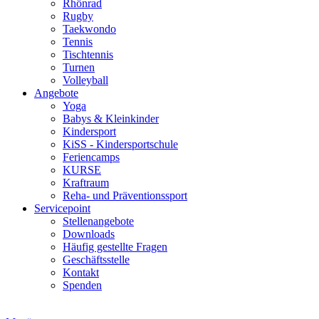
Rhönrad
Rugby
Taekwondo
Tennis
Tischtennis
Turnen
Volleyball
Angebote
Yoga
Babys & Kleinkinder
Kindersport
KiSS - Kindersportschule
Feriencamps
KURSE
Kraftraum
Reha- und Präventionssport
Servicepoint
Stellenangebote
Downloads
Häufig gestellte Fragen
Geschäftsstelle
Kontakt
Spenden