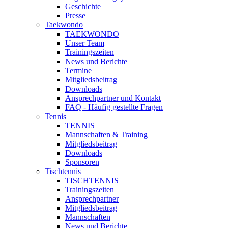
Geschichte
Presse
Taekwondo
TAEKWONDO
Unser Team
Trainingszeiten
News und Berichte
Termine
Mitgliedsbeitrag
Downloads
Ansprechpartner und Kontakt
FAQ - Häufig gestellte Fragen
Tennis
TENNIS
Mannschaften & Training
Mitgliedsbeitrag
Downloads
Sponsoren
Tischtennis
TISCHTENNIS
Trainingszeiten
Ansprechpartner
Mitgliedsbeitrag
Mannschaften
News und Berichte