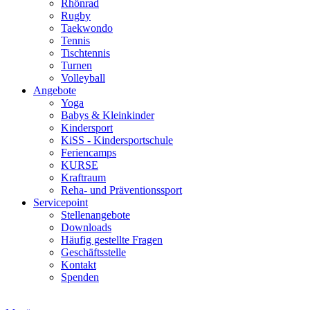
Rhönrad
Rugby
Taekwondo
Tennis
Tischtennis
Turnen
Volleyball
Angebote
Yoga
Babys & Kleinkinder
Kindersport
KiSS - Kindersportschule
Feriencamps
KURSE
Kraftraum
Reha- und Präventionssport
Servicepoint
Stellenangebote
Downloads
Häufig gestellte Fragen
Geschäftsstelle
Kontakt
Spenden