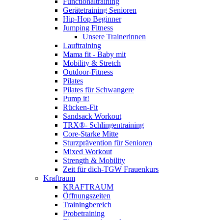
Functionaltraining
Gerätetraining Senioren
Hip-Hop Beginner
Jumping Fitness
Unsere Trainerinnen
Lauftraining
Mama fit - Baby mit
Mobility & Stretch
Outdoor-Fitness
Pilates
Pilates für Schwangere
Pump it!
Rücken-Fit
Sandsack Workout
TRX®- Schlingentraining
Core-Starke Mitte
Sturzprävention für Senioren
Mixed Workout
Strength & Mobility
Zeit für dich-TGW Frauenkurs
Kraftraum
KRAFTRAUM
Öffnungszeiten
Trainingbereich
Probetraining