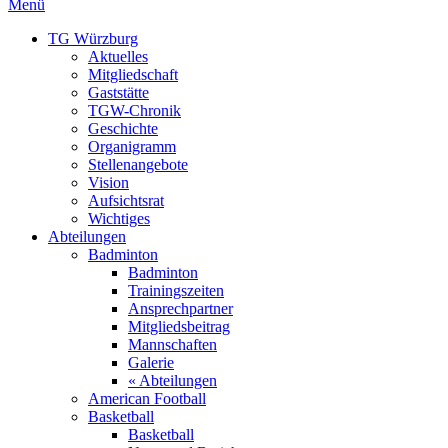
Menü
TG Würzburg
Aktuelles
Mitgliedschaft
Gaststätte
TGW-Chronik
Geschichte
Organigramm
Stellenangebote
Vision
Aufsichtsrat
Wichtiges
Abteilungen
Badminton
Badminton
Trainingszeiten
Ansprechpartner
Mitgliedsbeitrag
Mannschaften
Galerie
« Abteilungen
American Football
Basketball
Basketball