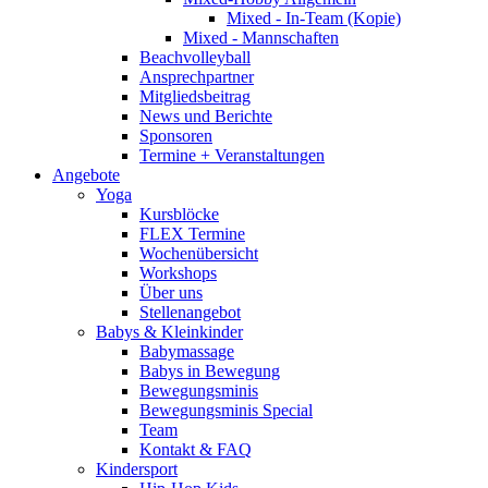
Mixed - In-Team (Kopie)
Mixed - Mannschaften
Beachvolleyball
Ansprechpartner
Mitgliedsbeitrag
News und Berichte
Sponsoren
Termine + Veranstaltungen
Angebote
Yoga
Kursblöcke
FLEX Termine
Wochenübersicht
Workshops
Über uns
Stellenangebot
Babys & Kleinkinder
Babymassage
Babys in Bewegung
Bewegungsminis
Bewegungsminis Special
Team
Kontakt & FAQ
Kindersport