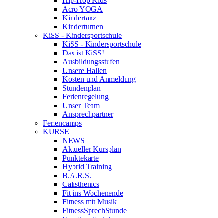
Hip-Hop Kids
Acro YOGA
Kindertanz
Kinderturnen
KiSS - Kindersportschule
KiSS - Kindersportschule
Das ist KiSS!
Ausbildungsstufen
Unsere Hallen
Kosten und Anmeldung
Stundenplan
Ferienregelung
Unser Team
Ansprechpartner
Feriencamps
KURSE
NEWS
Aktueller Kursplan
Punktekarte
Hybrid Training
B.A.R.S.
Calisthenics
Fit ins Wochenende
Fitness mit Musik
FitnessSprechStunde