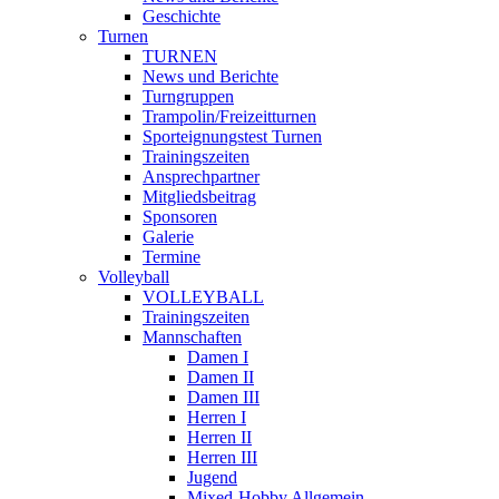
Geschichte
Turnen
TURNEN
News und Berichte
Turngruppen
Trampolin/Freizeitturnen
Sporteignungstest Turnen
Trainingszeiten
Ansprechpartner
Mitgliedsbeitrag
Sponsoren
Galerie
Termine
Volleyball
VOLLEYBALL
Trainingszeiten
Mannschaften
Damen I
Damen II
Damen III
Herren I
Herren II
Herren III
Jugend
Mixed-Hobby Allgemein