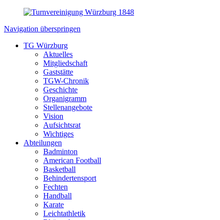
Navigation überspringen
TG Würzburg
Aktuelles
Mitgliedschaft
Gaststätte
TGW-Chronik
Geschichte
Organigramm
Stellenangebote
Vision
Aufsichtsrat
Wichtiges
Abteilungen
Badminton
American Football
Basketball
Behindertensport
Fechten
Handball
Karate
Leichtathletik