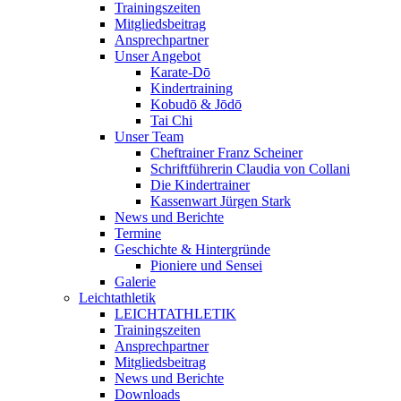
Trainingszeiten
Mitgliedsbeitrag
Ansprechpartner
Unser Angebot
Karate-Dō
Kindertraining
Kobudō & Jōdō
Tai Chi
Unser Team
Cheftrainer Franz Scheiner
Schriftführerin Claudia von Collani
Die Kindertrainer
Kassenwart Jürgen Stark
News und Berichte
Termine
Geschichte & Hintergründe
Pioniere und Sensei
Galerie
Leichtathletik
LEICHTATHLETIK
Trainingszeiten
Ansprechpartner
Mitgliedsbeitrag
News und Berichte
Downloads