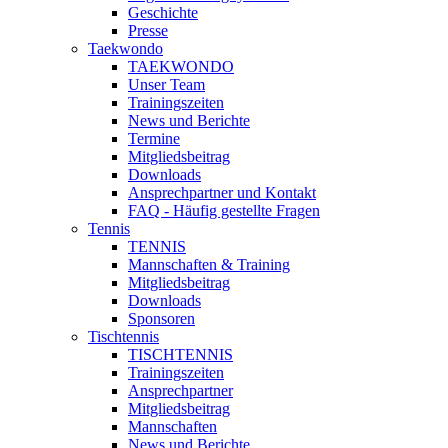
Geschichte
Presse
Taekwondo
TAEKWONDO
Unser Team
Trainingszeiten
News und Berichte
Termine
Mitgliedsbeitrag
Downloads
Ansprechpartner und Kontakt
FAQ - Häufig gestellte Fragen
Tennis
TENNIS
Mannschaften & Training
Mitgliedsbeitrag
Downloads
Sponsoren
Tischtennis
TISCHTENNIS
Trainingszeiten
Ansprechpartner
Mitgliedsbeitrag
Mannschaften
News und Berichte