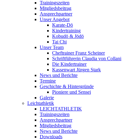
Trainingszeiten
Mitgliedsbeitrag
Ansprechpartner
Unser Angebot
Karate-Dō
Kindertraining
Kobudō & Jōdō
Tai Chi
Unser Team
Cheftrainer Franz Scheiner
Schriftführerin Claudia von Collani
Die Kindertrainer
Kassenwart Jürgen Stark
News und Berichte
Termine
Geschichte & Hintergründe
Pioniere und Sensei
Galerie
Leichtathletik
LEICHTATHLETIK
Trainingszeiten
Ansprechpartner
Mitgliedsbeitrag
News und Berichte
Downloads