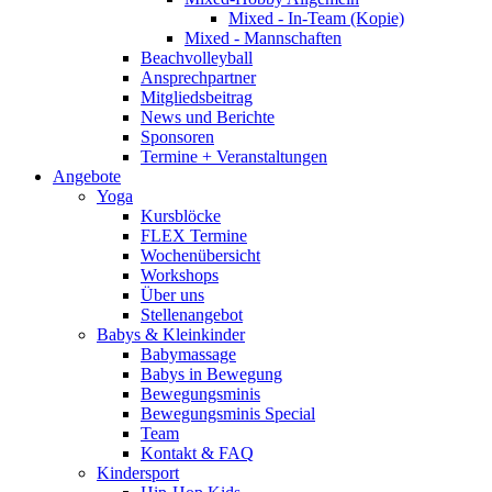
Mixed - In-Team (Kopie)
Mixed - Mannschaften
Beachvolleyball
Ansprechpartner
Mitgliedsbeitrag
News und Berichte
Sponsoren
Termine + Veranstaltungen
Angebote
Yoga
Kursblöcke
FLEX Termine
Wochenübersicht
Workshops
Über uns
Stellenangebot
Babys & Kleinkinder
Babymassage
Babys in Bewegung
Bewegungsminis
Bewegungsminis Special
Team
Kontakt & FAQ
Kindersport