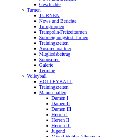
Geschichte
Turnen
TURNEN
News und Berichte
Turngruppen
Trampolin/Freizeitturnen
Sporteignungstest Turnen
Trainingszeiten
Ansprechpartner
Mitgliedsbeitrag
Sponsoren
Galerie
Termine
Volleyball
VOLLEYBALL
Trainingszeiten
Mannschaften
Damen I
Damen II
Damen III
Herren I
Herren II
Herren III
Jugend
Mixed-Hobby Allgemein