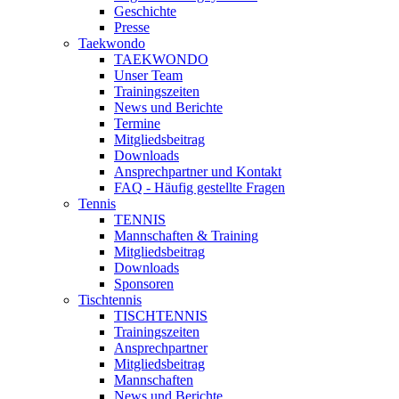
Geschichte
Presse
Taekwondo
TAEKWONDO
Unser Team
Trainingszeiten
News und Berichte
Termine
Mitgliedsbeitrag
Downloads
Ansprechpartner und Kontakt
FAQ - Häufig gestellte Fragen
Tennis
TENNIS
Mannschaften & Training
Mitgliedsbeitrag
Downloads
Sponsoren
Tischtennis
TISCHTENNIS
Trainingszeiten
Ansprechpartner
Mitgliedsbeitrag
Mannschaften
News und Berichte