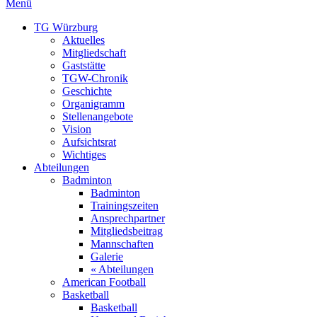
Menü
TG Würzburg
Aktuelles
Mitgliedschaft
Gaststätte
TGW-Chronik
Geschichte
Organigramm
Stellenangebote
Vision
Aufsichtsrat
Wichtiges
Abteilungen
Badminton
Badminton
Trainingszeiten
Ansprechpartner
Mitgliedsbeitrag
Mannschaften
Galerie
« Abteilungen
American Football
Basketball
Basketball