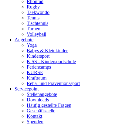
Rhönrad
Rugby
Taekwondo
Tennis
Tischtennis
Turnen
Volleyball
Angebote
Yoga
Babys & Kleinkinder
Kindersport
KiSS - Kindersportschule
Feriencamps
KURSE
Kraftraum
Reha- und Präventionssport
Servicepoint
Stellenangebote
Downloads
Häufig gestellte Fragen
Geschäftsstelle
Kontakt
Spenden