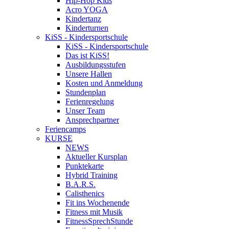
Hip-Hop Kids
Acro YOGA
Kindertanz
Kinderturnen
KiSS - Kindersportschule
KiSS - Kindersportschule
Das ist KiSS!
Ausbildungsstufen
Unsere Hallen
Kosten und Anmeldung
Stundenplan
Ferienregelung
Unser Team
Ansprechpartner
Feriencamps
KURSE
NEWS
Aktueller Kursplan
Punktekarte
Hybrid Training
B.A.R.S.
Calisthenics
Fit ins Wochenende
Fitness mit Musik
FitnessSprechStunde