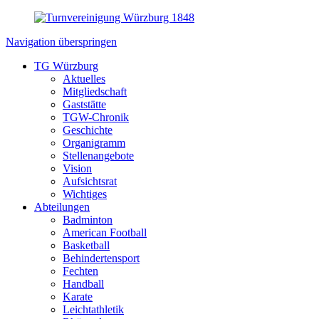
Navigation überspringen
TG Würzburg
Aktuelles
Mitgliedschaft
Gaststätte
TGW-Chronik
Geschichte
Organigramm
Stellenangebote
Vision
Aufsichtsrat
Wichtiges
Abteilungen
Badminton
American Football
Basketball
Behindertensport
Fechten
Handball
Karate
Leichtathletik