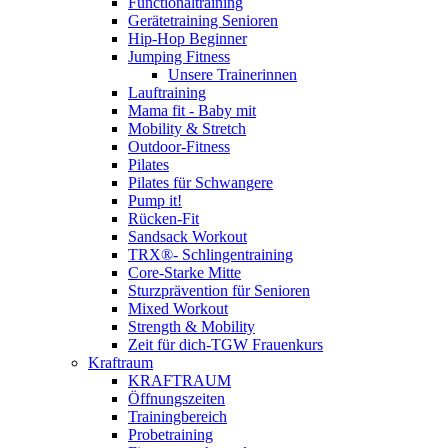
Functionaltraining
Gerätetraining Senioren
Hip-Hop Beginner
Jumping Fitness
Unsere Trainerinnen
Lauftraining
Mama fit - Baby mit
Mobility & Stretch
Outdoor-Fitness
Pilates
Pilates für Schwangere
Pump it!
Rücken-Fit
Sandsack Workout
TRX®- Schlingentraining
Core-Starke Mitte
Sturzprävention für Senioren
Mixed Workout
Strength & Mobility
Zeit für dich-TGW Frauenkurs
Kraftraum
KRAFTRAUM
Öffnungszeiten
Trainingbereich
Probetraining