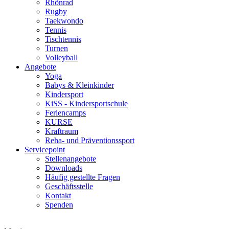
Rhönrad
Rugby
Taekwondo
Tennis
Tischtennis
Turnen
Volleyball
Angebote
Yoga
Babys & Kleinkinder
Kindersport
KiSS - Kindersportschule
Feriencamps
KURSE
Kraftraum
Reha- und Präventionssport
Servicepoint
Stellenangebote
Downloads
Häufig gestellte Fragen
Geschäftsstelle
Kontakt
Spenden