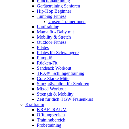
Functionaltraining
Gerätetraining Senioren
Hip-Hop Beginner
Jumping Fitness
Unsere Trainerinnen
Lauftraining
Mama fit - Baby mit
Mobility & Stretch
Outdoor-Fitness
Pilates
Pilates für Schwangere
Pump it!
Rücken-Fit
Sandsack Workout
TRX®- Schlingentraining
Core-Starke Mitte
Sturzprävention für Senioren
Mixed Workout
Strength & Mobility
Zeit für dich-TGW Frauenkurs
Kraftraum
KRAFTRAUM
Öffnungszeiten
Trainingbereich
Probetraining