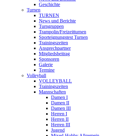
Geschichte
Turnen
TURNEN
News und Berichte
Turngruppen
Trampolin/Freizeitturnen
Sporteignungstest Turnen
Trainingszeiten
Ansprechpartner
Mitgliedsbeitrag
Sponsoren
Galerie
Termine
Volleyball
VOLLEYBALL
Trainingszeiten
Mannschaften
Damen I
Damen II
Damen III
Herren I
Herren II
Herren III
Jugend
Mixed-Hobby Allgemein