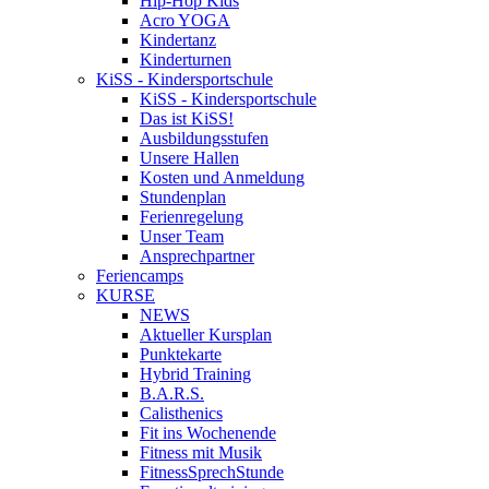
Hip-Hop Kids
Acro YOGA
Kindertanz
Kinderturnen
KiSS - Kindersportschule
KiSS - Kindersportschule
Das ist KiSS!
Ausbildungsstufen
Unsere Hallen
Kosten und Anmeldung
Stundenplan
Ferienregelung
Unser Team
Ansprechpartner
Feriencamps
KURSE
NEWS
Aktueller Kursplan
Punktekarte
Hybrid Training
B.A.R.S.
Calisthenics
Fit ins Wochenende
Fitness mit Musik
FitnessSprechStunde