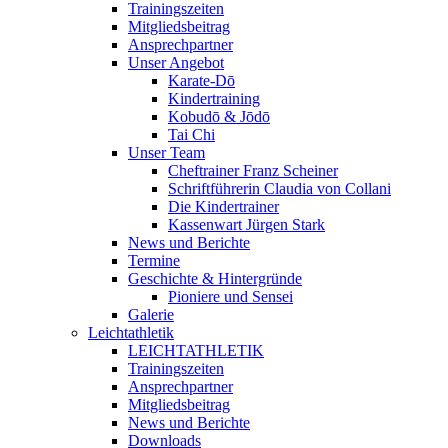
Trainingszeiten
Mitgliedsbeitrag
Ansprechpartner
Unser Angebot
Karate-Dō
Kindertraining
Kobudō & Jōdō
Tai Chi
Unser Team
Cheftrainer Franz Scheiner
Schriftführerin Claudia von Collani
Die Kindertrainer
Kassenwart Jürgen Stark
News und Berichte
Termine
Geschichte & Hintergründe
Pioniere und Sensei
Galerie
Leichtathletik
LEICHTATHLETIK
Trainingszeiten
Ansprechpartner
Mitgliedsbeitrag
News und Berichte
Downloads