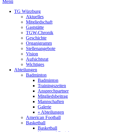
Menü
TG Würzburg
Aktuelles
Mitgliedschaft
Gaststätte
TGW-Chronik
Geschichte
Organigramm
Stellenangebote
Vision
Aufsichtsrat
Wichtiges
Abteilungen
Badminton
Badminton
Trainingszeiten
Ansprechpartner
Mitgliedsbeitrag
Mannschaften
Galerie
« Abteilungen
American Football
Basketball
Basketball