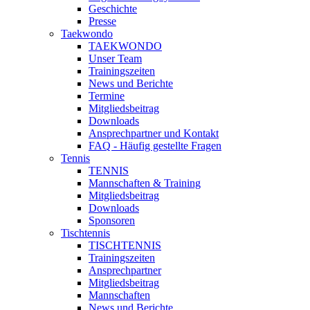
Geschichte
Presse
Taekwondo
TAEKWONDO
Unser Team
Trainingszeiten
News und Berichte
Termine
Mitgliedsbeitrag
Downloads
Ansprechpartner und Kontakt
FAQ - Häufig gestellte Fragen
Tennis
TENNIS
Mannschaften & Training
Mitgliedsbeitrag
Downloads
Sponsoren
Tischtennis
TISCHTENNIS
Trainingszeiten
Ansprechpartner
Mitgliedsbeitrag
Mannschaften
News und Berichte