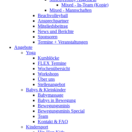
Mixed - In-Team (Kopie)
Mixed - Mannschaften
Beachvolleyball
Ansprechpartner
Mitgliedsbeitrag
News und Berichte
Sponsoren
Termine + Veranstaltungen
Angebote
Yoga
Kursblöcke
FLEX Termine
Wochenübersicht
Workshops
Über uns
Stellenangebot
Babys & Kleinkinder
Babymassage
Babys in Bewegung
Bewegungsminis
Bewegungsminis Special
Team
Kontakt & FAQ
Kindersport