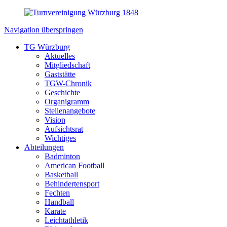
Navigation überspringen
TG Würzburg
Aktuelles
Mitgliedschaft
Gaststätte
TGW-Chronik
Geschichte
Organigramm
Stellenangebote
Vision
Aufsichtsrat
Wichtiges
Abteilungen
Badminton
American Football
Basketball
Behindertensport
Fechten
Handball
Karate
Leichtathletik