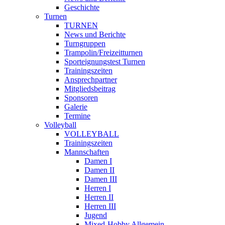
Geschichte
Turnen
TURNEN
News und Berichte
Turngruppen
Trampolin/Freizeitturnen
Sporteignungstest Turnen
Trainingszeiten
Ansprechpartner
Mitgliedsbeitrag
Sponsoren
Galerie
Termine
Volleyball
VOLLEYBALL
Trainingszeiten
Mannschaften
Damen I
Damen II
Damen III
Herren I
Herren II
Herren III
Jugend
Mixed-Hobby Allgemein