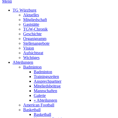
Menü
TG Würzburg
Aktuelles
Mitgliedschaft
Gaststätte
TGW-Chronik
Geschichte
Organigramm
Stellenangebote
Vision
Aufsichtsrat
Wichtiges
Abteilungen
Badminton
Badminton
Trainingszeiten
Ansprechpartner
Mitgliedsbeitrag
Mannschaften
Galerie
« Abteilungen
American Football
Basketball
Basketball