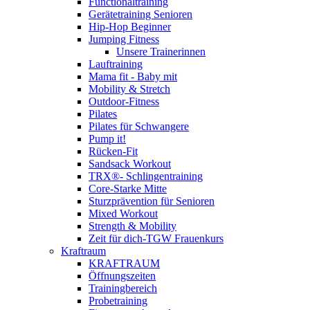
Functionaltraining
Gerätetraining Senioren
Hip-Hop Beginner
Jumping Fitness
Unsere Trainerinnen
Lauftraining
Mama fit - Baby mit
Mobility & Stretch
Outdoor-Fitness
Pilates
Pilates für Schwangere
Pump it!
Rücken-Fit
Sandsack Workout
TRX®- Schlingentraining
Core-Starke Mitte
Sturzprävention für Senioren
Mixed Workout
Strength & Mobility
Zeit für dich-TGW Frauenkurs
Kraftraum
KRAFTRAUM
Öffnungszeiten
Trainingbereich
Probetraining