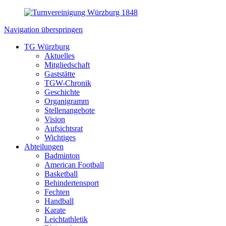
Navigation überspringen
TG Würzburg
Aktuelles
Mitgliedschaft
Gaststätte
TGW-Chronik
Geschichte
Organigramm
Stellenangebote
Vision
Aufsichtsrat
Wichtiges
Abteilungen
Badminton
American Football
Basketball
Behindertensport
Fechten
Handball
Karate
Leichtathletik