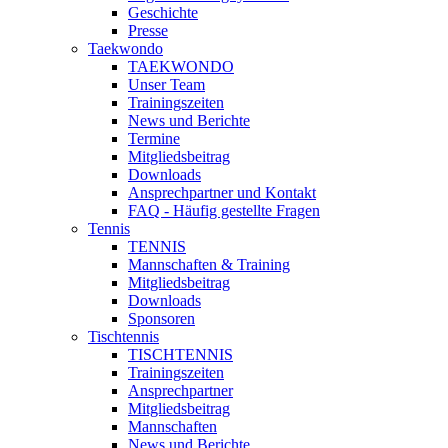
Geschichte
Presse
Taekwondo
TAEKWONDO
Unser Team
Trainingszeiten
News und Berichte
Termine
Mitgliedsbeitrag
Downloads
Ansprechpartner und Kontakt
FAQ - Häufig gestellte Fragen
Tennis
TENNIS
Mannschaften & Training
Mitgliedsbeitrag
Downloads
Sponsoren
Tischtennis
TISCHTENNIS
Trainingszeiten
Ansprechpartner
Mitgliedsbeitrag
Mannschaften
News und Berichte