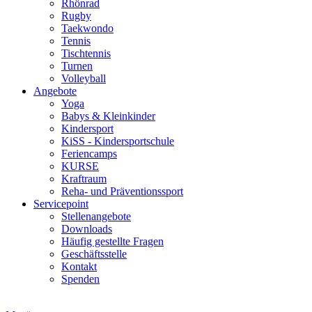
Rhönrad
Rugby
Taekwondo
Tennis
Tischtennis
Turnen
Volleyball
Angebote
Yoga
Babys & Kleinkinder
Kindersport
KiSS - Kindersportschule
Feriencamps
KURSE
Kraftraum
Reha- und Präventionssport
Servicepoint
Stellenangebote
Downloads
Häufig gestellte Fragen
Geschäftsstelle
Kontakt
Spenden