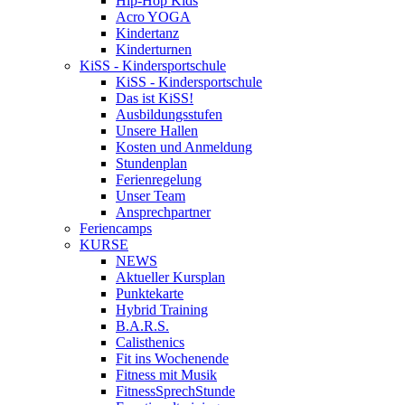
Hip-Hop Kids
Acro YOGA
Kindertanz
Kinderturnen
KiSS - Kindersportschule
KiSS - Kindersportschule
Das ist KiSS!
Ausbildungsstufen
Unsere Hallen
Kosten und Anmeldung
Stundenplan
Ferienregelung
Unser Team
Ansprechpartner
Feriencamps
KURSE
NEWS
Aktueller Kursplan
Punktekarte
Hybrid Training
B.A.R.S.
Calisthenics
Fit ins Wochenende
Fitness mit Musik
FitnessSprechStunde