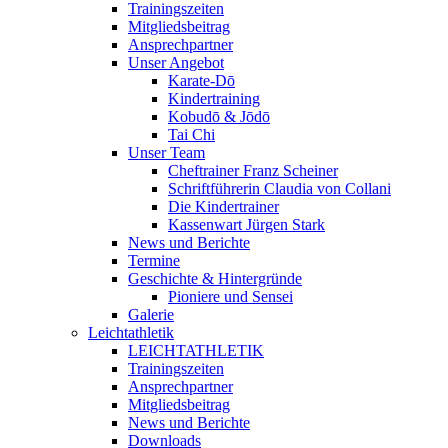
Trainingszeiten
Mitgliedsbeitrag
Ansprechpartner
Unser Angebot
Karate-Dō
Kindertraining
Kobudō & Jōdō
Tai Chi
Unser Team
Cheftrainer Franz Scheiner
Schriftführerin Claudia von Collani
Die Kindertrainer
Kassenwart Jürgen Stark
News und Berichte
Termine
Geschichte & Hintergründe
Pioniere und Sensei
Galerie
Leichtathletik
LEICHTATHLETIK
Trainingszeiten
Ansprechpartner
Mitgliedsbeitrag
News und Berichte
Downloads