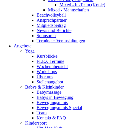
Mixed - In-Team (Kopie)
Mixed - Mannschaften
Beachvolleyball
Ansprechpartner
Mitgliedsbeitrag
News und Berichte
Sponsoren
Termine + Veranstaltungen
Angebote
Yoga
Kursblöcke
FLEX Termine
Wochenübersicht
Workshops
Über uns
Stellenangebot
Babys & Kleinkinder
Babymassage
Babys in Bewegung
Bewegungsminis
Bewegungsminis Special
Team
Kontakt & FAQ
Kindersport