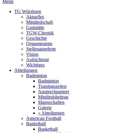
Menü
TG Würzburg
Aktuelles
Mitgliedschaft
Gaststätte
TGW-Chronik
Geschichte
Organigramm
Stellenangebote
Vision
Aufsichtsrat
Wichtiges
Abteilungen
Badminton
Badminton
Trainingszeiten
Ansprechpartner
Mitgliedsbeitrag
Mannschaften
Galerie
« Abteilungen
American Football
Basketball
Basketball