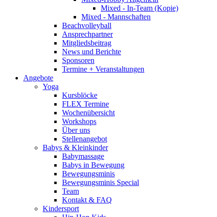
Mixed - In-Team (Kopie)
Mixed - Mannschaften
Beachvolleyball
Ansprechpartner
Mitgliedsbeitrag
News und Berichte
Sponsoren
Termine + Veranstaltungen
Angebote
Yoga
Kursblöcke
FLEX Termine
Wochenübersicht
Workshops
Über uns
Stellenangebot
Babys & Kleinkinder
Babymassage
Babys in Bewegung
Bewegungsminis
Bewegungsminis Special
Team
Kontakt & FAQ
Kindersport