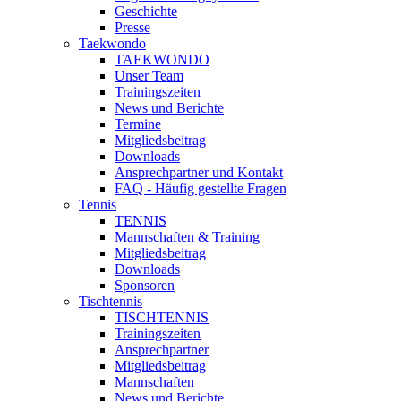
Geschichte
Presse
Taekwondo
TAEKWONDO
Unser Team
Trainingszeiten
News und Berichte
Termine
Mitgliedsbeitrag
Downloads
Ansprechpartner und Kontakt
FAQ - Häufig gestellte Fragen
Tennis
TENNIS
Mannschaften & Training
Mitgliedsbeitrag
Downloads
Sponsoren
Tischtennis
TISCHTENNIS
Trainingszeiten
Ansprechpartner
Mitgliedsbeitrag
Mannschaften
News und Berichte