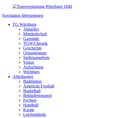
Navigation überspringen
TG Würzburg
Aktuelles
Mitgliedschaft
Gaststätte
TGW-Chronik
Geschichte
Organigramm
Stellenangebote
Vision
Aufsichtsrat
Wichtiges
Abteilungen
Badminton
American Football
Basketball
Behindertensport
Fechten
Handball
Karate
Leichtathletik