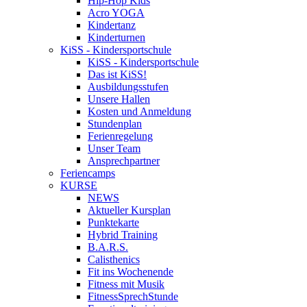
Hip-Hop Kids
Acro YOGA
Kindertanz
Kinderturnen
KiSS - Kindersportschule
KiSS - Kindersportschule
Das ist KiSS!
Ausbildungsstufen
Unsere Hallen
Kosten und Anmeldung
Stundenplan
Ferienregelung
Unser Team
Ansprechpartner
Feriencamps
KURSE
NEWS
Aktueller Kursplan
Punktekarte
Hybrid Training
B.A.R.S.
Calisthenics
Fit ins Wochenende
Fitness mit Musik
FitnessSprechStunde