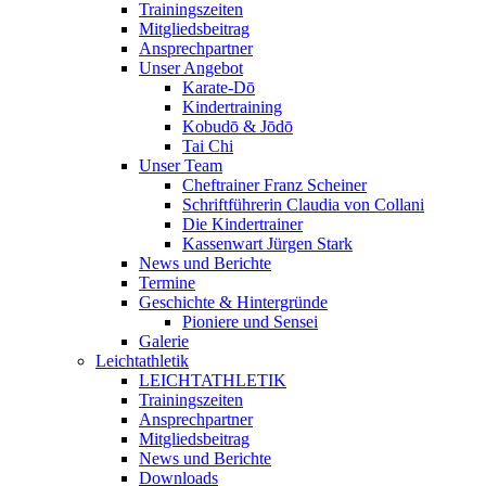
Trainingszeiten
Mitgliedsbeitrag
Ansprechpartner
Unser Angebot
Karate-Dō
Kindertraining
Kobudō & Jōdō
Tai Chi
Unser Team
Cheftrainer Franz Scheiner
Schriftführerin Claudia von Collani
Die Kindertrainer
Kassenwart Jürgen Stark
News und Berichte
Termine
Geschichte & Hintergründe
Pioniere und Sensei
Galerie
Leichtathletik
LEICHTATHLETIK
Trainingszeiten
Ansprechpartner
Mitgliedsbeitrag
News und Berichte
Downloads