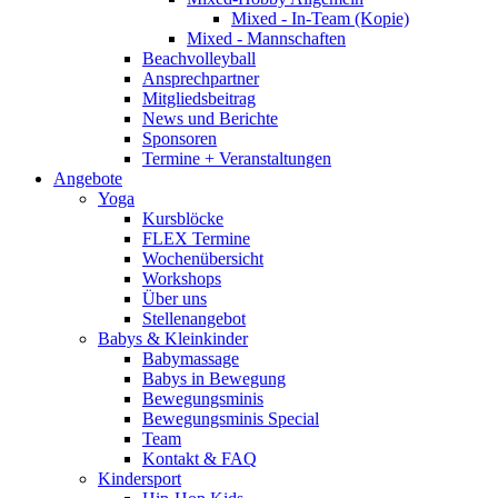
Mixed - In-Team (Kopie)
Mixed - Mannschaften
Beachvolleyball
Ansprechpartner
Mitgliedsbeitrag
News und Berichte
Sponsoren
Termine + Veranstaltungen
Angebote
Yoga
Kursblöcke
FLEX Termine
Wochenübersicht
Workshops
Über uns
Stellenangebot
Babys & Kleinkinder
Babymassage
Babys in Bewegung
Bewegungsminis
Bewegungsminis Special
Team
Kontakt & FAQ
Kindersport