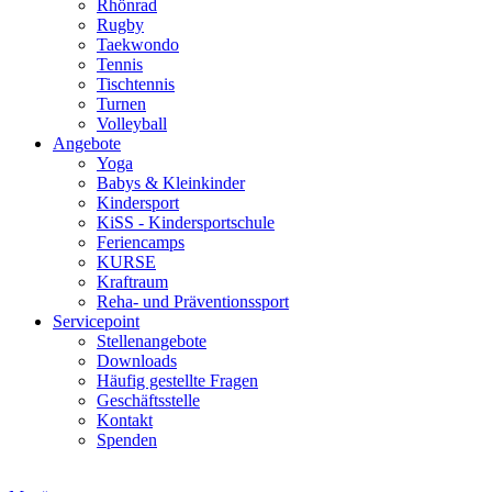
Rhönrad
Rugby
Taekwondo
Tennis
Tischtennis
Turnen
Volleyball
Angebote
Yoga
Babys & Kleinkinder
Kindersport
KiSS - Kindersportschule
Feriencamps
KURSE
Kraftraum
Reha- und Präventionssport
Servicepoint
Stellenangebote
Downloads
Häufig gestellte Fragen
Geschäftsstelle
Kontakt
Spenden