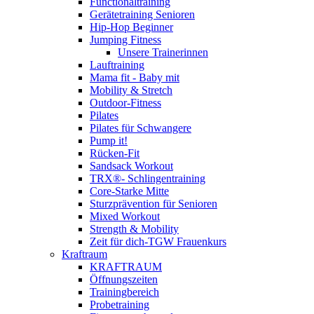
Functionaltraining
Gerätetraining Senioren
Hip-Hop Beginner
Jumping Fitness
Unsere Trainerinnen
Lauftraining
Mama fit - Baby mit
Mobility & Stretch
Outdoor-Fitness
Pilates
Pilates für Schwangere
Pump it!
Rücken-Fit
Sandsack Workout
TRX®- Schlingentraining
Core-Starke Mitte
Sturzprävention für Senioren
Mixed Workout
Strength & Mobility
Zeit für dich-TGW Frauenkurs
Kraftraum
KRAFTRAUM
Öffnungszeiten
Trainingbereich
Probetraining