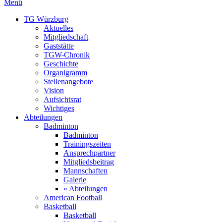
Menü
TG Würzburg
Aktuelles
Mitgliedschaft
Gaststätte
TGW-Chronik
Geschichte
Organigramm
Stellenangebote
Vision
Aufsichtsrat
Wichtiges
Abteilungen
Badminton
Badminton
Trainingszeiten
Ansprechpartner
Mitgliedsbeitrag
Mannschaften
Galerie
« Abteilungen
American Football
Basketball
Basketball