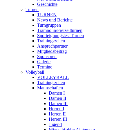
Geschichte
Turnen
TURNEN
News und Berichte
Turngruppen
Trampolin/Freizeitturnen
Sporteignungstest Turnen
Trainingszeiten
Ansprechpartner
Mitgliedsbeitrag
Sponsoren
Galerie
Termine
Volleyball
VOLLEYBALL
Trainingszeiten
Mannschaften
Damen I
Damen II
Damen III
Herren I
Herren II
Herren III
Jugend
Mixed-Hobby Allgemein