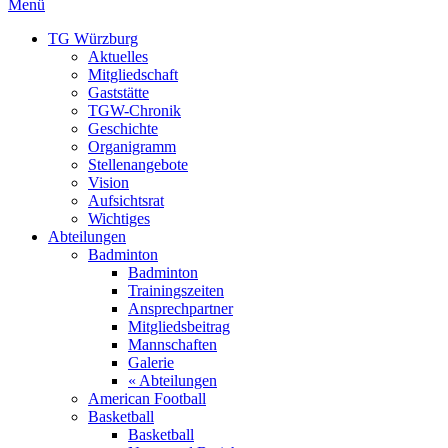
Menü
TG Würzburg
Aktuelles
Mitgliedschaft
Gaststätte
TGW-Chronik
Geschichte
Organigramm
Stellenangebote
Vision
Aufsichtsrat
Wichtiges
Abteilungen
Badminton
Badminton
Trainingszeiten
Ansprechpartner
Mitgliedsbeitrag
Mannschaften
Galerie
« Abteilungen
American Football
Basketball
Basketball