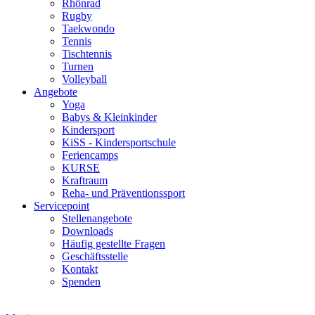
Rhönrad
Rugby
Taekwondo
Tennis
Tischtennis
Turnen
Volleyball
Angebote
Yoga
Babys & Kleinkinder
Kindersport
KiSS - Kindersportschule
Feriencamps
KURSE
Kraftraum
Reha- und Präventionssport
Servicepoint
Stellenangebote
Downloads
Häufig gestellte Fragen
Geschäftsstelle
Kontakt
Spenden