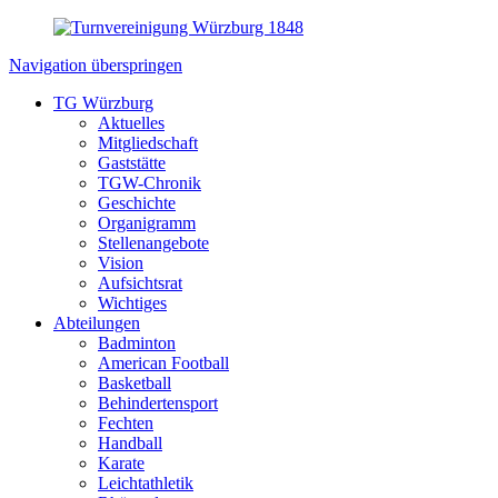
Navigation überspringen
TG Würzburg
Aktuelles
Mitgliedschaft
Gaststätte
TGW-Chronik
Geschichte
Organigramm
Stellenangebote
Vision
Aufsichtsrat
Wichtiges
Abteilungen
Badminton
American Football
Basketball
Behindertensport
Fechten
Handball
Karate
Leichtathletik