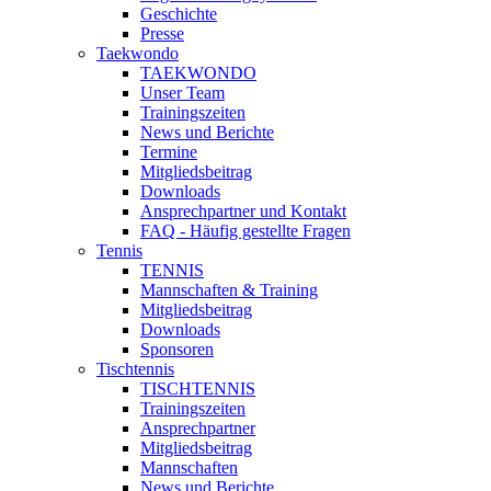
Geschichte
Presse
Taekwondo
TAEKWONDO
Unser Team
Trainingszeiten
News und Berichte
Termine
Mitgliedsbeitrag
Downloads
Ansprechpartner und Kontakt
FAQ - Häufig gestellte Fragen
Tennis
TENNIS
Mannschaften & Training
Mitgliedsbeitrag
Downloads
Sponsoren
Tischtennis
TISCHTENNIS
Trainingszeiten
Ansprechpartner
Mitgliedsbeitrag
Mannschaften
News und Berichte