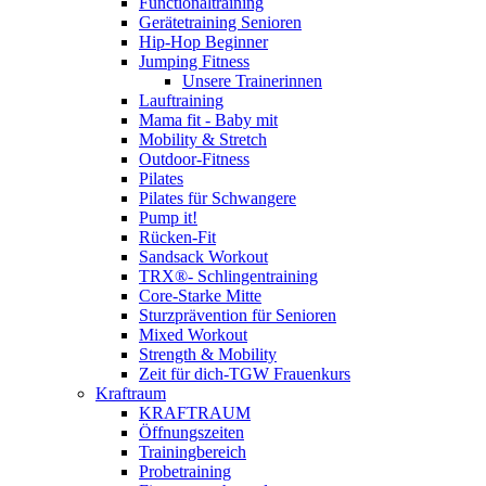
Functionaltraining
Gerätetraining Senioren
Hip-Hop Beginner
Jumping Fitness
Unsere Trainerinnen
Lauftraining
Mama fit - Baby mit
Mobility & Stretch
Outdoor-Fitness
Pilates
Pilates für Schwangere
Pump it!
Rücken-Fit
Sandsack Workout
TRX®- Schlingentraining
Core-Starke Mitte
Sturzprävention für Senioren
Mixed Workout
Strength & Mobility
Zeit für dich-TGW Frauenkurs
Kraftraum
KRAFTRAUM
Öffnungszeiten
Trainingbereich
Probetraining