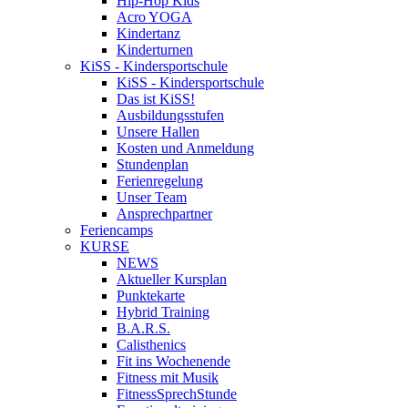
Hip-Hop Kids
Acro YOGA
Kindertanz
Kinderturnen
KiSS - Kindersportschule
KiSS - Kindersportschule
Das ist KiSS!
Ausbildungsstufen
Unsere Hallen
Kosten und Anmeldung
Stundenplan
Ferienregelung
Unser Team
Ansprechpartner
Feriencamps
KURSE
NEWS
Aktueller Kursplan
Punktekarte
Hybrid Training
B.A.R.S.
Calisthenics
Fit ins Wochenende
Fitness mit Musik
FitnessSprechStunde