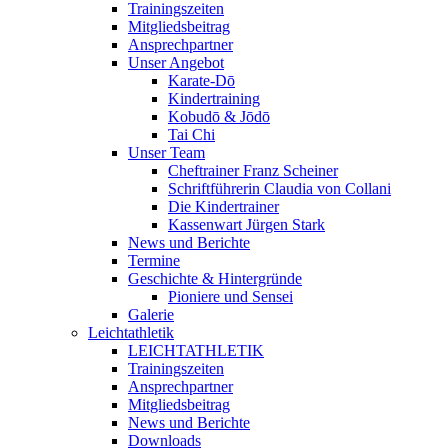
Trainingszeiten
Mitgliedsbeitrag
Ansprechpartner
Unser Angebot
Karate-Dō
Kindertraining
Kobudō & Jōdō
Tai Chi
Unser Team
Cheftrainer Franz Scheiner
Schriftführerin Claudia von Collani
Die Kindertrainer
Kassenwart Jürgen Stark
News und Berichte
Termine
Geschichte & Hintergründe
Pioniere und Sensei
Galerie
Leichtathletik
LEICHTATHLETIK
Trainingszeiten
Ansprechpartner
Mitgliedsbeitrag
News und Berichte
Downloads