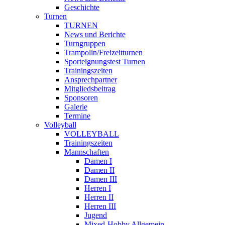
Geschichte
Turnen
TURNEN
News und Berichte
Turngruppen
Trampolin/Freizeitturnen
Sporteignungstest Turnen
Trainingszeiten
Ansprechpartner
Mitgliedsbeitrag
Sponsoren
Galerie
Termine
Volleyball
VOLLEYBALL
Trainingszeiten
Mannschaften
Damen I
Damen II
Damen III
Herren I
Herren II
Herren III
Jugend
Mixed-Hobby Allgemein