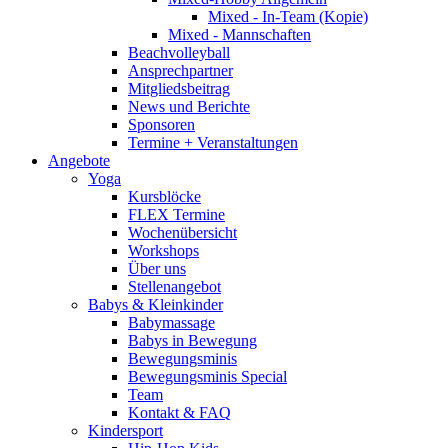
Mixed - In-Team (Kopie)
Mixed - Mannschaften
Beachvolleyball
Ansprechpartner
Mitgliedsbeitrag
News und Berichte
Sponsoren
Termine + Veranstaltungen
Angebote
Yoga
Kursblöcke
FLEX Termine
Wochenübersicht
Workshops
Über uns
Stellenangebot
Babys & Kleinkinder
Babymassage
Babys in Bewegung
Bewegungsminis
Bewegungsminis Special
Team
Kontakt & FAQ
Kindersport