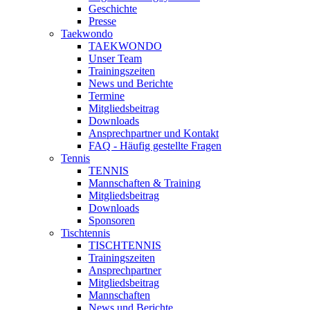
Geschichte
Presse
Taekwondo
TAEKWONDO
Unser Team
Trainingszeiten
News und Berichte
Termine
Mitgliedsbeitrag
Downloads
Ansprechpartner und Kontakt
FAQ - Häufig gestellte Fragen
Tennis
TENNIS
Mannschaften & Training
Mitgliedsbeitrag
Downloads
Sponsoren
Tischtennis
TISCHTENNIS
Trainingszeiten
Ansprechpartner
Mitgliedsbeitrag
Mannschaften
News und Berichte