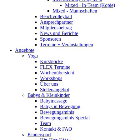
Mixed - In-Team (Kopie)
Mixed - Mannschaften
Beachvolleyball
Ansprechpartner
Mitgliedsbeitrag
News und Berichte
Sponsoren
Termine + Veranstaltungen
Angebote
Yoga
Kursblöcke
FLEX Termine
Wochenübersicht
Workshops
Über uns
Stellenangebot
Babys & Kleinkinder
Babymassage
Babys in Bewegung
Bewegungsminis
Bewegungsminis Special
Team
Kontakt & FAQ
Kindersport