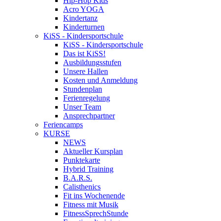
Hip-Hop Kids
Acro YOGA
Kindertanz
Kinderturnen
KiSS - Kindersportschule
KiSS - Kindersportschule
Das ist KiSS!
Ausbildungsstufen
Unsere Hallen
Kosten und Anmeldung
Stundenplan
Ferienregelung
Unser Team
Ansprechpartner
Feriencamps
KURSE
NEWS
Aktueller Kursplan
Punktekarte
Hybrid Training
B.A.R.S.
Calisthenics
Fit ins Wochenende
Fitness mit Musik
FitnessSprechStunde