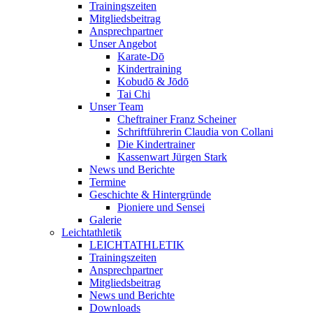
Trainingszeiten
Mitgliedsbeitrag
Ansprechpartner
Unser Angebot
Karate-Dō
Kindertraining
Kobudō & Jōdō
Tai Chi
Unser Team
Cheftrainer Franz Scheiner
Schriftführerin Claudia von Collani
Die Kindertrainer
Kassenwart Jürgen Stark
News und Berichte
Termine
Geschichte & Hintergründe
Pioniere und Sensei
Galerie
Leichtathletik
LEICHTATHLETIK
Trainingszeiten
Ansprechpartner
Mitgliedsbeitrag
News und Berichte
Downloads