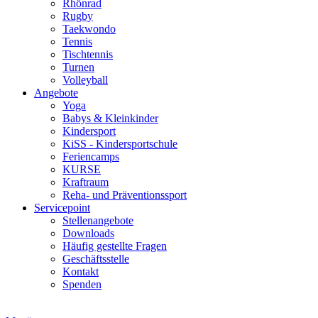
Rhönrad
Rugby
Taekwondo
Tennis
Tischtennis
Turnen
Volleyball
Angebote
Yoga
Babys & Kleinkinder
Kindersport
KiSS - Kindersportschule
Feriencamps
KURSE
Kraftraum
Reha- und Präventionssport
Servicepoint
Stellenangebote
Downloads
Häufig gestellte Fragen
Geschäftsstelle
Kontakt
Spenden