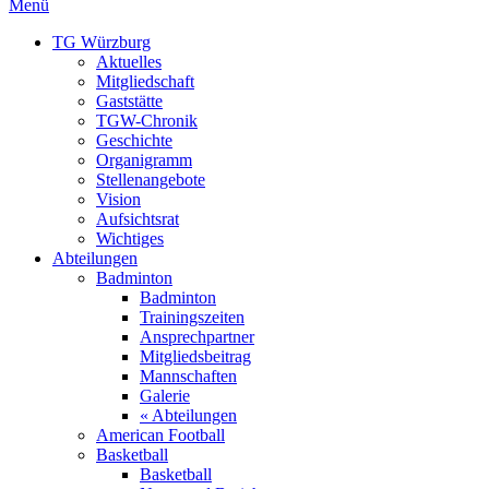
Menü
TG Würzburg
Aktuelles
Mitgliedschaft
Gaststätte
TGW-Chronik
Geschichte
Organigramm
Stellenangebote
Vision
Aufsichtsrat
Wichtiges
Abteilungen
Badminton
Badminton
Trainingszeiten
Ansprechpartner
Mitgliedsbeitrag
Mannschaften
Galerie
« Abteilungen
American Football
Basketball
Basketball