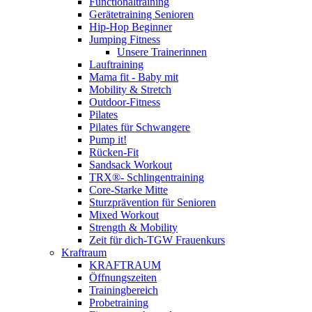
Functionaltraining
Gerätetraining Senioren
Hip-Hop Beginner
Jumping Fitness
Unsere Trainerinnen
Lauftraining
Mama fit - Baby mit
Mobility & Stretch
Outdoor-Fitness
Pilates
Pilates für Schwangere
Pump it!
Rücken-Fit
Sandsack Workout
TRX®- Schlingentraining
Core-Starke Mitte
Sturzprävention für Senioren
Mixed Workout
Strength & Mobility
Zeit für dich-TGW Frauenkurs
Kraftraum
KRAFTRAUM
Öffnungszeiten
Trainingbereich
Probetraining