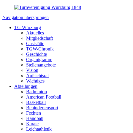
Navigation überspringen
TG Würzburg
Aktuelles
Mitgliedschaft
Gaststätte
TGW-Chronik
Geschichte
Organigramm
Stellenangebote
Vision
Aufsichtsrat
Wichtiges
Abteilungen
Badminton
American Football
Basketball
Behindertensport
Fechten
Handball
Karate
Leichtathletik