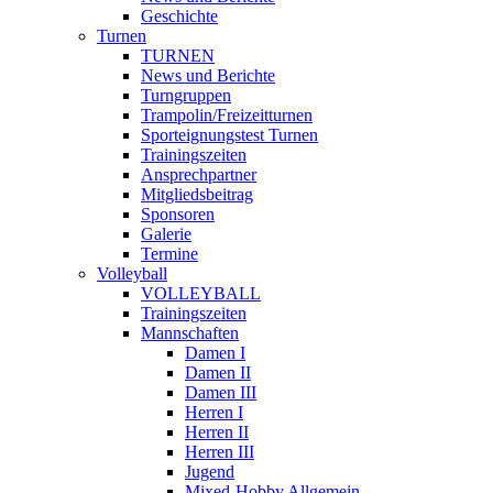
Geschichte
Turnen
TURNEN
News und Berichte
Turngruppen
Trampolin/Freizeitturnen
Sporteignungstest Turnen
Trainingszeiten
Ansprechpartner
Mitgliedsbeitrag
Sponsoren
Galerie
Termine
Volleyball
VOLLEYBALL
Trainingszeiten
Mannschaften
Damen I
Damen II
Damen III
Herren I
Herren II
Herren III
Jugend
Mixed-Hobby Allgemein