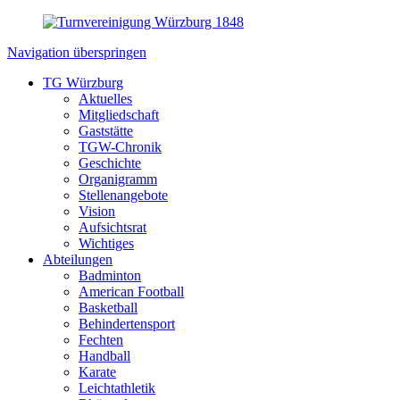
Navigation überspringen
TG Würzburg
Aktuelles
Mitgliedschaft
Gaststätte
TGW-Chronik
Geschichte
Organigramm
Stellenangebote
Vision
Aufsichtsrat
Wichtiges
Abteilungen
Badminton
American Football
Basketball
Behindertensport
Fechten
Handball
Karate
Leichtathletik