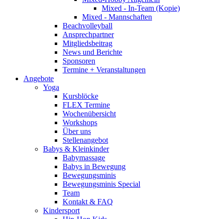
Mixed - In-Team (Kopie)
Mixed - Mannschaften
Beachvolleyball
Ansprechpartner
Mitgliedsbeitrag
News und Berichte
Sponsoren
Termine + Veranstaltungen
Angebote
Yoga
Kursblöcke
FLEX Termine
Wochenübersicht
Workshops
Über uns
Stellenangebot
Babys & Kleinkinder
Babymassage
Babys in Bewegung
Bewegungsminis
Bewegungsminis Special
Team
Kontakt & FAQ
Kindersport