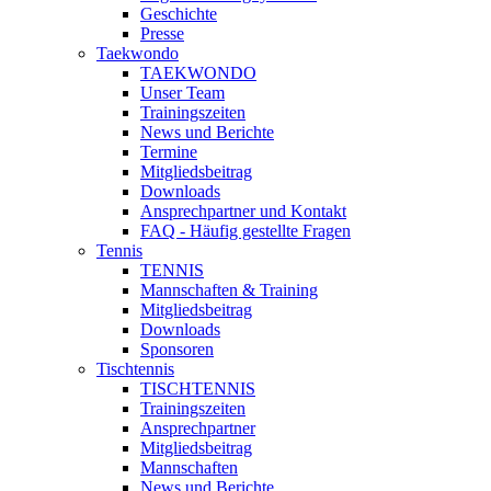
Geschichte
Presse
Taekwondo
TAEKWONDO
Unser Team
Trainingszeiten
News und Berichte
Termine
Mitgliedsbeitrag
Downloads
Ansprechpartner und Kontakt
FAQ - Häufig gestellte Fragen
Tennis
TENNIS
Mannschaften & Training
Mitgliedsbeitrag
Downloads
Sponsoren
Tischtennis
TISCHTENNIS
Trainingszeiten
Ansprechpartner
Mitgliedsbeitrag
Mannschaften
News und Berichte