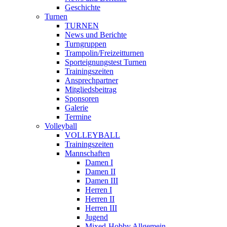
Geschichte
Turnen
TURNEN
News und Berichte
Turngruppen
Trampolin/Freizeitturnen
Sporteignungstest Turnen
Trainingszeiten
Ansprechpartner
Mitgliedsbeitrag
Sponsoren
Galerie
Termine
Volleyball
VOLLEYBALL
Trainingszeiten
Mannschaften
Damen I
Damen II
Damen III
Herren I
Herren II
Herren III
Jugend
Mixed-Hobby Allgemein