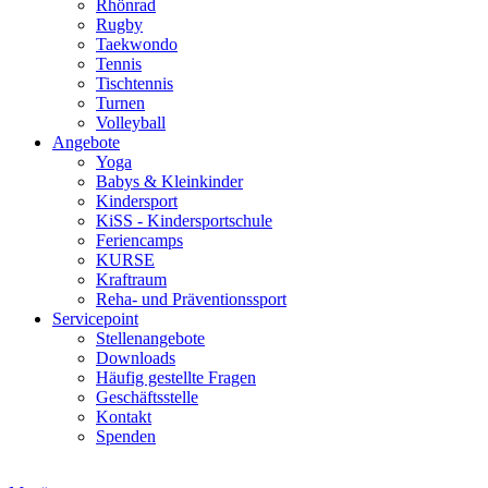
Rhönrad
Rugby
Taekwondo
Tennis
Tischtennis
Turnen
Volleyball
Angebote
Yoga
Babys & Kleinkinder
Kindersport
KiSS - Kindersportschule
Feriencamps
KURSE
Kraftraum
Reha- und Präventionssport
Servicepoint
Stellenangebote
Downloads
Häufig gestellte Fragen
Geschäftsstelle
Kontakt
Spenden