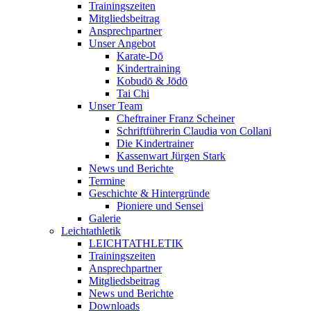
Trainingszeiten
Mitgliedsbeitrag
Ansprechpartner
Unser Angebot
Karate-Dō
Kindertraining
Kobudō & Jōdō
Tai Chi
Unser Team
Cheftrainer Franz Scheiner
Schriftführerin Claudia von Collani
Die Kindertrainer
Kassenwart Jürgen Stark
News und Berichte
Termine
Geschichte & Hintergründe
Pioniere und Sensei
Galerie
Leichtathletik
LEICHTATHLETIK
Trainingszeiten
Ansprechpartner
Mitgliedsbeitrag
News und Berichte
Downloads