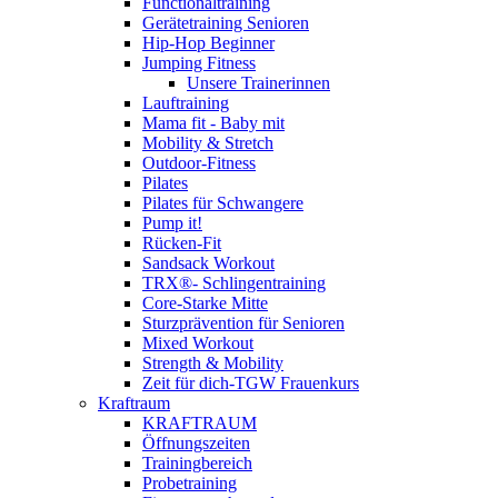
Functionaltraining
Gerätetraining Senioren
Hip-Hop Beginner
Jumping Fitness
Unsere Trainerinnen
Lauftraining
Mama fit - Baby mit
Mobility & Stretch
Outdoor-Fitness
Pilates
Pilates für Schwangere
Pump it!
Rücken-Fit
Sandsack Workout
TRX®- Schlingentraining
Core-Starke Mitte
Sturzprävention für Senioren
Mixed Workout
Strength & Mobility
Zeit für dich-TGW Frauenkurs
Kraftraum
KRAFTRAUM
Öffnungszeiten
Trainingbereich
Probetraining