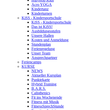
Hip-Hop Kids
Acro YOGA
Kindertanz
Kinderturnen
KiSS - Kindersportschule
KiSS - Kindersportschule
Das ist KiSS!
Ausbildungsstufen
Unsere Hallen
Kosten und Anmeldung
Stundenplan
Ferienregelung
Unser Team
Ansprechpartner
Feriencamps
KURSE
NEWS
Aktueller Kursplan
Punktekarte
Hybrid Training
B.A.R.S.
Calisthenics
Fit ins Wochenende
Fitness mit Musik
FitnessSprechStunde