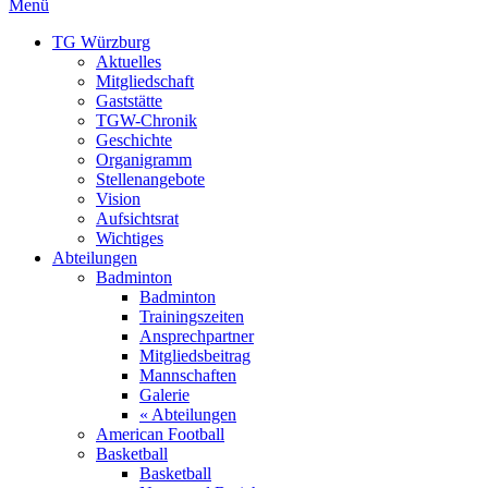
Menü
TG Würzburg
Aktuelles
Mitgliedschaft
Gaststätte
TGW-Chronik
Geschichte
Organigramm
Stellenangebote
Vision
Aufsichtsrat
Wichtiges
Abteilungen
Badminton
Badminton
Trainingszeiten
Ansprechpartner
Mitgliedsbeitrag
Mannschaften
Galerie
« Abteilungen
American Football
Basketball
Basketball