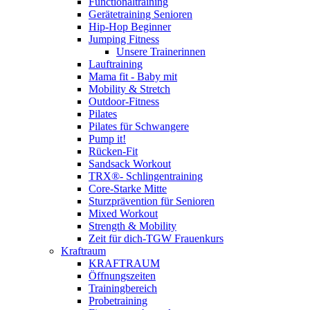
Functionaltraining
Gerätetraining Senioren
Hip-Hop Beginner
Jumping Fitness
Unsere Trainerinnen
Lauftraining
Mama fit - Baby mit
Mobility & Stretch
Outdoor-Fitness
Pilates
Pilates für Schwangere
Pump it!
Rücken-Fit
Sandsack Workout
TRX®- Schlingentraining
Core-Starke Mitte
Sturzprävention für Senioren
Mixed Workout
Strength & Mobility
Zeit für dich-TGW Frauenkurs
Kraftraum
KRAFTRAUM
Öffnungszeiten
Trainingbereich
Probetraining