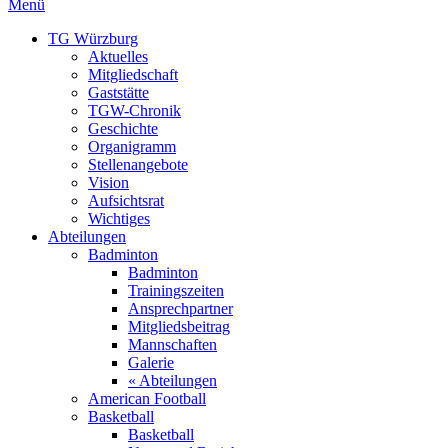
Menü
TG Würzburg
Aktuelles
Mitgliedschaft
Gaststätte
TGW-Chronik
Geschichte
Organigramm
Stellenangebote
Vision
Aufsichtsrat
Wichtiges
Abteilungen
Badminton
Badminton
Trainingszeiten
Ansprechpartner
Mitgliedsbeitrag
Mannschaften
Galerie
« Abteilungen
American Football
Basketball
Basketball