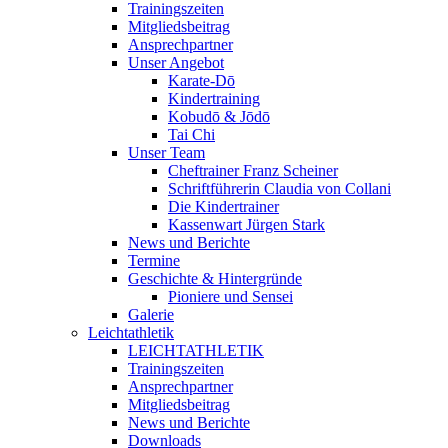
Trainingszeiten
Mitgliedsbeitrag
Ansprechpartner
Unser Angebot
Karate-Dō
Kindertraining
Kobudō & Jōdō
Tai Chi
Unser Team
Cheftrainer Franz Scheiner
Schriftführerin Claudia von Collani
Die Kindertrainer
Kassenwart Jürgen Stark
News und Berichte
Termine
Geschichte & Hintergründe
Pioniere und Sensei
Galerie
Leichtathletik
LEICHTATHLETIK
Trainingszeiten
Ansprechpartner
Mitgliedsbeitrag
News und Berichte
Downloads