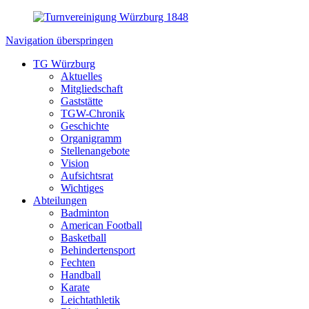
Navigation überspringen
TG Würzburg
Aktuelles
Mitgliedschaft
Gaststätte
TGW-Chronik
Geschichte
Organigramm
Stellenangebote
Vision
Aufsichtsrat
Wichtiges
Abteilungen
Badminton
American Football
Basketball
Behindertensport
Fechten
Handball
Karate
Leichtathletik