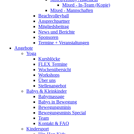
Mixed - In-Team (Kopie)
Mixed - Mannschaften
Beachvolleyball
Ansprechpartner
Mitgliedsbeitrag
News und Berichte
Sponsoren
Termine + Veranstaltungen
Angebote
Yoga
Kursblöcke
FLEX Termine
Wochenübersicht
Workshops
Über uns
Stellenangebot
Babys & Kleinkinder
Babymassage
Babys in Bewegung
Bewegungsminis
Bewegungsminis Special
Team
Kontakt & FAQ
Kindersport