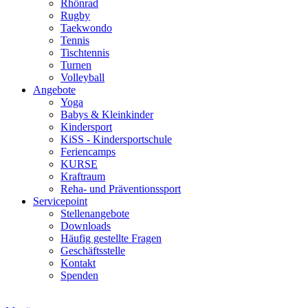
Rhönrad
Rugby
Taekwondo
Tennis
Tischtennis
Turnen
Volleyball
Angebote
Yoga
Babys & Kleinkinder
Kindersport
KiSS - Kindersportschule
Feriencamps
KURSE
Kraftraum
Reha- und Präventionssport
Servicepoint
Stellenangebote
Downloads
Häufig gestellte Fragen
Geschäftsstelle
Kontakt
Spenden