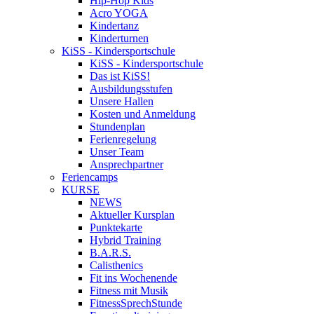
Hip-Hop Kids
Acro YOGA
Kindertanz
Kinderturnen
KiSS - Kindersportschule
KiSS - Kindersportschule
Das ist KiSS!
Ausbildungsstufen
Unsere Hallen
Kosten und Anmeldung
Stundenplan
Ferienregelung
Unser Team
Ansprechpartner
Feriencamps
KURSE
NEWS
Aktueller Kursplan
Punktekarte
Hybrid Training
B.A.R.S.
Calisthenics
Fit ins Wochenende
Fitness mit Musik
FitnessSprechStunde