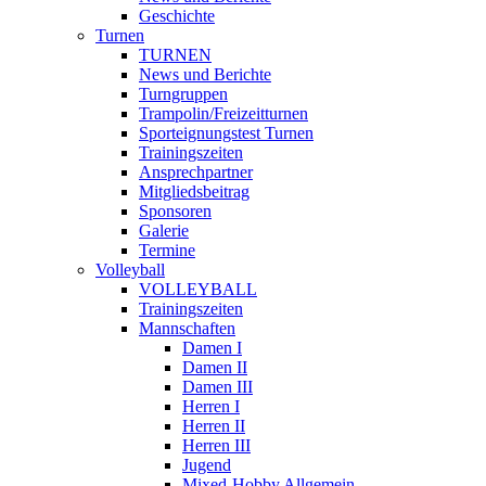
Geschichte
Turnen
TURNEN
News und Berichte
Turngruppen
Trampolin/Freizeitturnen
Sporteignungstest Turnen
Trainingszeiten
Ansprechpartner
Mitgliedsbeitrag
Sponsoren
Galerie
Termine
Volleyball
VOLLEYBALL
Trainingszeiten
Mannschaften
Damen I
Damen II
Damen III
Herren I
Herren II
Herren III
Jugend
Mixed-Hobby Allgemein