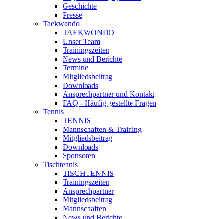
Geschichte
Presse
Taekwondo
TAEKWONDO
Unser Team
Trainingszeiten
News und Berichte
Termine
Mitgliedsbeitrag
Downloads
Ansprechpartner und Kontakt
FAQ - Häufig gestellte Fragen
Tennis
TENNIS
Mannschaften & Training
Mitgliedsbeitrag
Downloads
Sponsoren
Tischtennis
TISCHTENNIS
Trainingszeiten
Ansprechpartner
Mitgliedsbeitrag
Mannschaften
News und Berichte