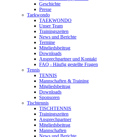
Geschichte
Presse
Taekwondo
TAEKWONDO
Unser Team
Trainingszeiten
News und Berichte
Termine
Mitgliedsbeitrag
Downloads
Ansprechpartner und Kontakt
FAQ - Häufig gestellte Fragen
Tennis
TENNIS
Mannschaften & Training
Mitgliedsbeitrag
Downloads
Sponsoren
Tischtennis
TISCHTENNIS
Trainingszeiten
Ansprechpartner
Mitgliedsbeitrag
Mannschaften
News und Berichte