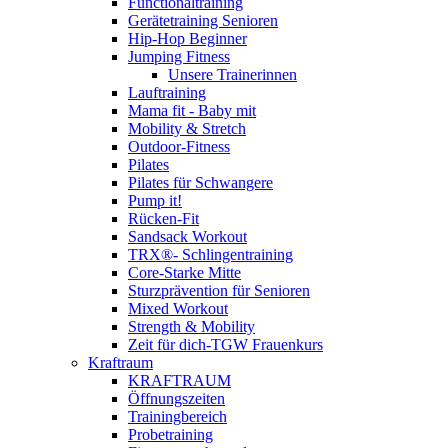
Functionaltraining
Gerätetraining Senioren
Hip-Hop Beginner
Jumping Fitness
Unsere Trainerinnen
Lauftraining
Mama fit - Baby mit
Mobility & Stretch
Outdoor-Fitness
Pilates
Pilates für Schwangere
Pump it!
Rücken-Fit
Sandsack Workout
TRX®- Schlingentraining
Core-Starke Mitte
Sturzprävention für Senioren
Mixed Workout
Strength & Mobility
Zeit für dich-TGW Frauenkurs
Kraftraum
KRAFTRAUM
Öffnungszeiten
Trainingbereich
Probetraining