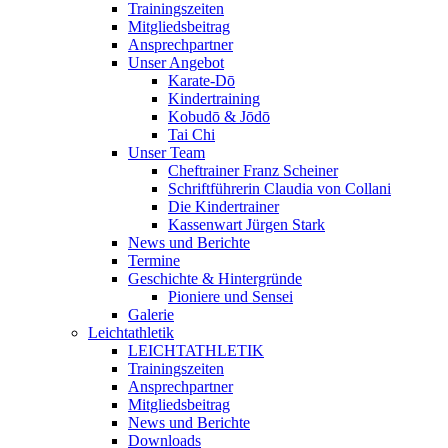
Trainingszeiten
Mitgliedsbeitrag
Ansprechpartner
Unser Angebot
Karate-Dō
Kindertraining
Kobudō & Jōdō
Tai Chi
Unser Team
Cheftrainer Franz Scheiner
Schriftführerin Claudia von Collani
Die Kindertrainer
Kassenwart Jürgen Stark
News und Berichte
Termine
Geschichte & Hintergründe
Pioniere und Sensei
Galerie
Leichtathletik
LEICHTATHLETIK
Trainingszeiten
Ansprechpartner
Mitgliedsbeitrag
News und Berichte
Downloads