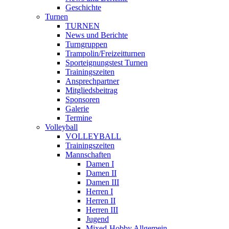
Geschichte
Turnen
TURNEN
News und Berichte
Turngruppen
Trampolin/Freizeitturnen
Sporteignungstest Turnen
Trainingszeiten
Ansprechpartner
Mitgliedsbeitrag
Sponsoren
Galerie
Termine
Volleyball
VOLLEYBALL
Trainingszeiten
Mannschaften
Damen I
Damen II
Damen III
Herren I
Herren II
Herren III
Jugend
Mixed-Hobby Allgemein