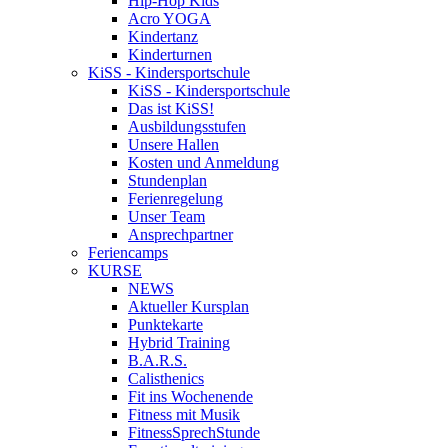
Hip-Hop Kids
Acro YOGA
Kindertanz
Kinderturnen
KiSS - Kindersportschule
KiSS - Kindersportschule
Das ist KiSS!
Ausbildungsstufen
Unsere Hallen
Kosten und Anmeldung
Stundenplan
Ferienregelung
Unser Team
Ansprechpartner
Feriencamps
KURSE
NEWS
Aktueller Kursplan
Punktekarte
Hybrid Training
B.A.R.S.
Calisthenics
Fit ins Wochenende
Fitness mit Musik
FitnessSprechStunde