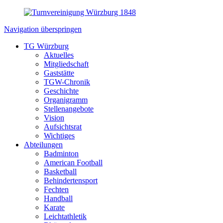
Navigation überspringen
TG Würzburg
Aktuelles
Mitgliedschaft
Gaststätte
TGW-Chronik
Geschichte
Organigramm
Stellenangebote
Vision
Aufsichtsrat
Wichtiges
Abteilungen
Badminton
American Football
Basketball
Behindertensport
Fechten
Handball
Karate
Leichtathletik