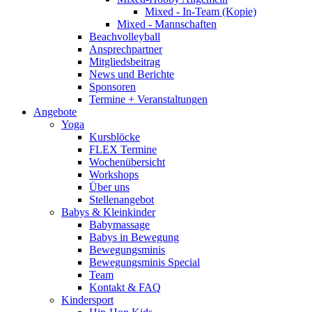
Mixed - In-Team (Kopie)
Mixed - Mannschaften
Beachvolleyball
Ansprechpartner
Mitgliedsbeitrag
News und Berichte
Sponsoren
Termine + Veranstaltungen
Angebote
Yoga
Kursblöcke
FLEX Termine
Wochenübersicht
Workshops
Über uns
Stellenangebot
Babys & Kleinkinder
Babymassage
Babys in Bewegung
Bewegungsminis
Bewegungsminis Special
Team
Kontakt & FAQ
Kindersport