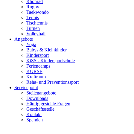
Rhönrad
Rugby
Taekwondo
Tennis
Tischtennis
Turnen
Volleyball
Angebote
Yoga
Babys & Kleinkinder
Kindersport
KiSS - Kindersportschule
Feriencamps
KURSE
Kraftraum
Reha- und Präventionssport
Servicepoint
Stellenangebote
Downloads
Häufig gestellte Fragen
Geschäftsstelle
Kontakt
Spenden