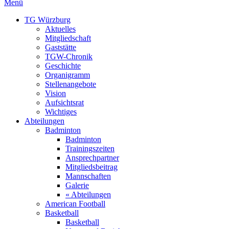
Menü
TG Würzburg
Aktuelles
Mitgliedschaft
Gaststätte
TGW-Chronik
Geschichte
Organigramm
Stellenangebote
Vision
Aufsichtsrat
Wichtiges
Abteilungen
Badminton
Badminton
Trainingszeiten
Ansprechpartner
Mitgliedsbeitrag
Mannschaften
Galerie
« Abteilungen
American Football
Basketball
Basketball