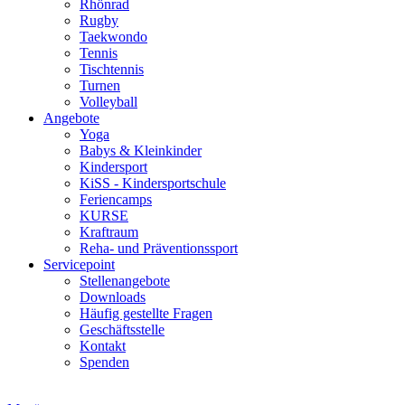
Rhönrad
Rugby
Taekwondo
Tennis
Tischtennis
Turnen
Volleyball
Angebote
Yoga
Babys & Kleinkinder
Kindersport
KiSS - Kindersportschule
Feriencamps
KURSE
Kraftraum
Reha- und Präventionssport
Servicepoint
Stellenangebote
Downloads
Häufig gestellte Fragen
Geschäftsstelle
Kontakt
Spenden