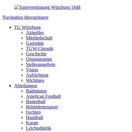
Navigation überspringen
TG Würzburg
Aktuelles
Mitgliedschaft
Gaststätte
TGW-Chronik
Geschichte
Organigramm
Stellenangebote
Vision
Aufsichtsrat
Wichtiges
Abteilungen
Badminton
American Football
Basketball
Behindertensport
Fechten
Handball
Karate
Leichtathletik