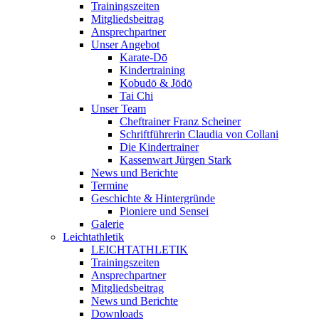
Trainingszeiten
Mitgliedsbeitrag
Ansprechpartner
Unser Angebot
Karate-Dō
Kindertraining
Kobudō & Jōdō
Tai Chi
Unser Team
Cheftrainer Franz Scheiner
Schriftführerin Claudia von Collani
Die Kindertrainer
Kassenwart Jürgen Stark
News und Berichte
Termine
Geschichte & Hintergründe
Pioniere und Sensei
Galerie
Leichtathletik
LEICHTATHLETIK
Trainingszeiten
Ansprechpartner
Mitgliedsbeitrag
News und Berichte
Downloads