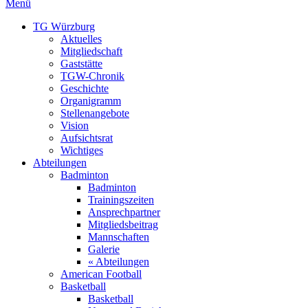
Menü
TG Würzburg
Aktuelles
Mitgliedschaft
Gaststätte
TGW-Chronik
Geschichte
Organigramm
Stellenangebote
Vision
Aufsichtsrat
Wichtiges
Abteilungen
Badminton
Badminton
Trainingszeiten
Ansprechpartner
Mitgliedsbeitrag
Mannschaften
Galerie
« Abteilungen
American Football
Basketball
Basketball