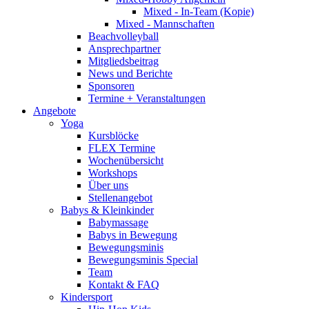
Mixed - In-Team (Kopie)
Mixed - Mannschaften
Beachvolleyball
Ansprechpartner
Mitgliedsbeitrag
News und Berichte
Sponsoren
Termine + Veranstaltungen
Angebote
Yoga
Kursblöcke
FLEX Termine
Wochenübersicht
Workshops
Über uns
Stellenangebot
Babys & Kleinkinder
Babymassage
Babys in Bewegung
Bewegungsminis
Bewegungsminis Special
Team
Kontakt & FAQ
Kindersport