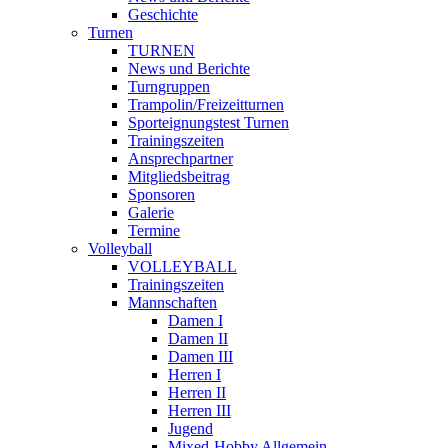
Geschichte
Turnen
TURNEN
News und Berichte
Turngruppen
Trampolin/Freizeitturnen
Sporteignungstest Turnen
Trainingszeiten
Ansprechpartner
Mitgliedsbeitrag
Sponsoren
Galerie
Termine
Volleyball
VOLLEYBALL
Trainingszeiten
Mannschaften
Damen I
Damen II
Damen III
Herren I
Herren II
Herren III
Jugend
Mixed-Hobby Allgemein