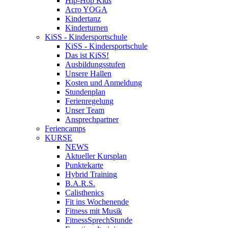
Hip-Hop Kids
Acro YOGA
Kindertanz
Kinderturnen
KiSS - Kindersportschule
KiSS - Kindersportschule
Das ist KiSS!
Ausbildungsstufen
Unsere Hallen
Kosten und Anmeldung
Stundenplan
Ferienregelung
Unser Team
Ansprechpartner
Feriencamps
KURSE
NEWS
Aktueller Kursplan
Punktekarte
Hybrid Training
B.A.R.S.
Calisthenics
Fit ins Wochenende
Fitness mit Musik
FitnessSprechStunde