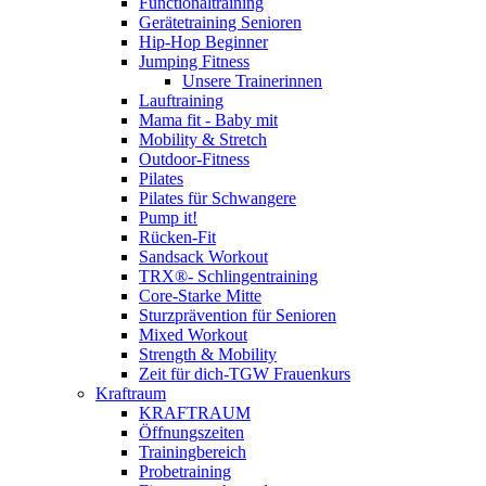
Functionaltraining
Gerätetraining Senioren
Hip-Hop Beginner
Jumping Fitness
Unsere Trainerinnen
Lauftraining
Mama fit - Baby mit
Mobility & Stretch
Outdoor-Fitness
Pilates
Pilates für Schwangere
Pump it!
Rücken-Fit
Sandsack Workout
TRX®- Schlingentraining
Core-Starke Mitte
Sturzprävention für Senioren
Mixed Workout
Strength & Mobility
Zeit für dich-TGW Frauenkurs
Kraftraum
KRAFTRAUM
Öffnungszeiten
Trainingbereich
Probetraining