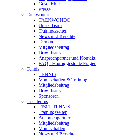
Geschichte
Presse
Taekwondo
TAEKWONDO
Unser Team
Trainingszeiten
News und Berichte
Termine
Mitgliedsbeitrag
Downloads
Ansprechpartner und Kontakt
FAQ - Häufig gestellte Fragen
Tennis
TENNIS
Mannschaften & Training
Mitgliedsbeitrag
Downloads
Sponsoren
Tischtennis
TISCHTENNIS
Trainingszeiten
Ansprechpartner
Mitgliedsbeitrag
Mannschaften
News und Berichte