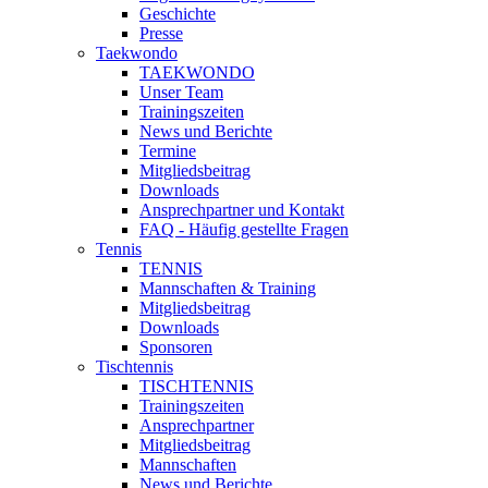
Geschichte
Presse
Taekwondo
TAEKWONDO
Unser Team
Trainingszeiten
News und Berichte
Termine
Mitgliedsbeitrag
Downloads
Ansprechpartner und Kontakt
FAQ - Häufig gestellte Fragen
Tennis
TENNIS
Mannschaften & Training
Mitgliedsbeitrag
Downloads
Sponsoren
Tischtennis
TISCHTENNIS
Trainingszeiten
Ansprechpartner
Mitgliedsbeitrag
Mannschaften
News und Berichte