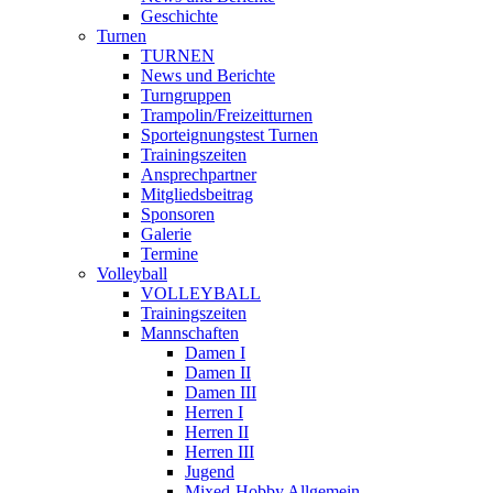
Geschichte
Turnen
TURNEN
News und Berichte
Turngruppen
Trampolin/Freizeitturnen
Sporteignungstest Turnen
Trainingszeiten
Ansprechpartner
Mitgliedsbeitrag
Sponsoren
Galerie
Termine
Volleyball
VOLLEYBALL
Trainingszeiten
Mannschaften
Damen I
Damen II
Damen III
Herren I
Herren II
Herren III
Jugend
Mixed-Hobby Allgemein