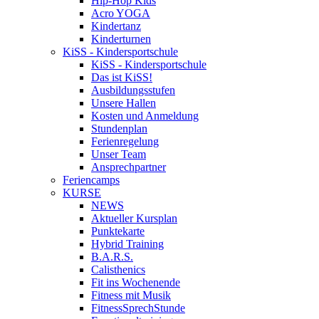
Hip-Hop Kids
Acro YOGA
Kindertanz
Kinderturnen
KiSS - Kindersportschule
KiSS - Kindersportschule
Das ist KiSS!
Ausbildungsstufen
Unsere Hallen
Kosten und Anmeldung
Stundenplan
Ferienregelung
Unser Team
Ansprechpartner
Feriencamps
KURSE
NEWS
Aktueller Kursplan
Punktekarte
Hybrid Training
B.A.R.S.
Calisthenics
Fit ins Wochenende
Fitness mit Musik
FitnessSprechStunde