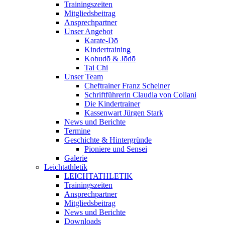
Trainingszeiten
Mitgliedsbeitrag
Ansprechpartner
Unser Angebot
Karate-Dō
Kindertraining
Kobudō & Jōdō
Tai Chi
Unser Team
Cheftrainer Franz Scheiner
Schriftführerin Claudia von Collani
Die Kindertrainer
Kassenwart Jürgen Stark
News und Berichte
Termine
Geschichte & Hintergründe
Pioniere und Sensei
Galerie
Leichtathletik
LEICHTATHLETIK
Trainingszeiten
Ansprechpartner
Mitgliedsbeitrag
News und Berichte
Downloads