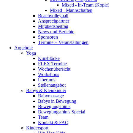
Mixed - In-Team (Kopie)
Mixed - Mannschaften
Beachvolleyball
Ansprechpartner
Mitgliedsbeitrag
News und Berichte
Sponsoren
Termine + Veranstaltungen
Angebote
Yoga
Kursblöcke
FLEX Termine
Wochenübersicht
Workshops
Über uns
Stellenangebot
Babys & Kleinkinder
Babymassage
Babys in Bewegung
Bewegungsminis
Bewegungsminis Special
Team
Kontakt & FAQ
Kindersport