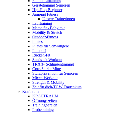
Functionaltraining
Gerätetraining Senioren
Hip-Hop Beginner
Jumping Fitness
Unsere Trainerinnen
Lauftraining
Mama fit - Baby mit
Mobility & Stretch
Outdoor-Fitness
Pilates
Pilates für Schwangere
Pump it!
Rücken-Fit
Sandsack Workout
TRX®- Schlingentraining
Core-Starke Mitte
Sturzprävention für Senioren
Mixed Workout
Strength & Mobility
Zeit für dich-TGW Frauenkurs
Kraftraum
KRAFTRAUM
Öffnungszeiten
Trainingbereich
Probetraining