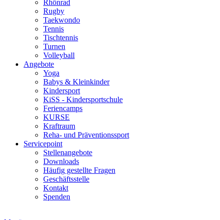
Rhönrad
Rugby
Taekwondo
Tennis
Tischtennis
Turnen
Volleyball
Angebote
Yoga
Babys & Kleinkinder
Kindersport
KiSS - Kindersportschule
Feriencamps
KURSE
Kraftraum
Reha- und Präventionssport
Servicepoint
Stellenangebote
Downloads
Häufig gestellte Fragen
Geschäftsstelle
Kontakt
Spenden