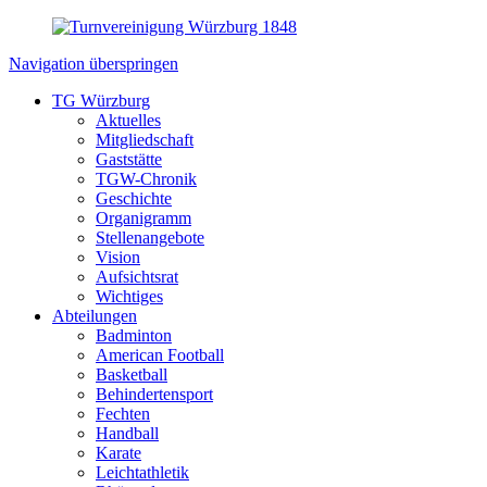
Navigation überspringen
TG Würzburg
Aktuelles
Mitgliedschaft
Gaststätte
TGW-Chronik
Geschichte
Organigramm
Stellenangebote
Vision
Aufsichtsrat
Wichtiges
Abteilungen
Badminton
American Football
Basketball
Behindertensport
Fechten
Handball
Karate
Leichtathletik