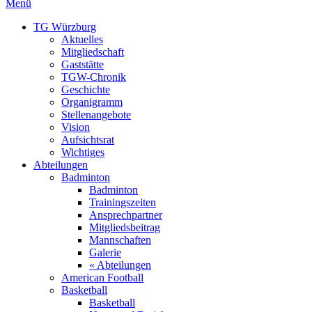
Menü
TG Würzburg
Aktuelles
Mitgliedschaft
Gaststätte
TGW-Chronik
Geschichte
Organigramm
Stellenangebote
Vision
Aufsichtsrat
Wichtiges
Abteilungen
Badminton
Badminton
Trainingszeiten
Ansprechpartner
Mitgliedsbeitrag
Mannschaften
Galerie
« Abteilungen
American Football
Basketball
Basketball