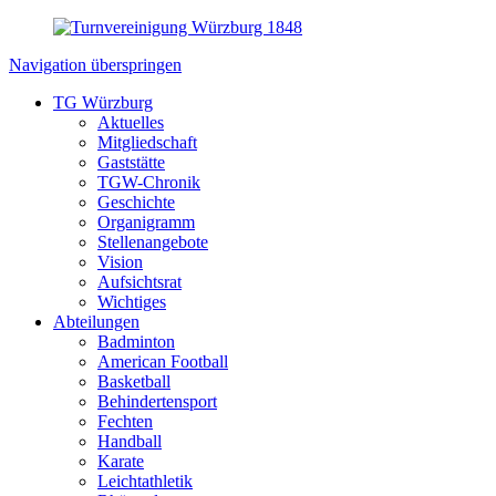
Navigation überspringen
TG Würzburg
Aktuelles
Mitgliedschaft
Gaststätte
TGW-Chronik
Geschichte
Organigramm
Stellenangebote
Vision
Aufsichtsrat
Wichtiges
Abteilungen
Badminton
American Football
Basketball
Behindertensport
Fechten
Handball
Karate
Leichtathletik