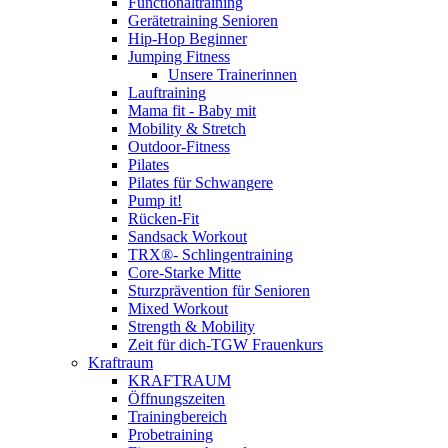
Functionaltraining
Gerätetraining Senioren
Hip-Hop Beginner
Jumping Fitness
Unsere Trainerinnen
Lauftraining
Mama fit - Baby mit
Mobility & Stretch
Outdoor-Fitness
Pilates
Pilates für Schwangere
Pump it!
Rücken-Fit
Sandsack Workout
TRX®- Schlingentraining
Core-Starke Mitte
Sturzprävention für Senioren
Mixed Workout
Strength & Mobility
Zeit für dich-TGW Frauenkurs
Kraftraum
KRAFTRAUM
Öffnungszeiten
Trainingbereich
Probetraining