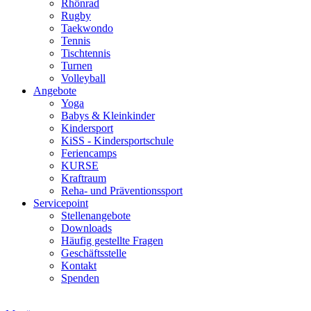
Rhönrad
Rugby
Taekwondo
Tennis
Tischtennis
Turnen
Volleyball
Angebote
Yoga
Babys & Kleinkinder
Kindersport
KiSS - Kindersportschule
Feriencamps
KURSE
Kraftraum
Reha- und Präventionssport
Servicepoint
Stellenangebote
Downloads
Häufig gestellte Fragen
Geschäftsstelle
Kontakt
Spenden