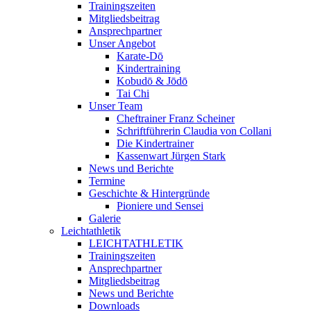
Trainingszeiten
Mitgliedsbeitrag
Ansprechpartner
Unser Angebot
Karate-Dō
Kindertraining
Kobudō & Jōdō
Tai Chi
Unser Team
Cheftrainer Franz Scheiner
Schriftführerin Claudia von Collani
Die Kindertrainer
Kassenwart Jürgen Stark
News und Berichte
Termine
Geschichte & Hintergründe
Pioniere und Sensei
Galerie
Leichtathletik
LEICHTATHLETIK
Trainingszeiten
Ansprechpartner
Mitgliedsbeitrag
News und Berichte
Downloads