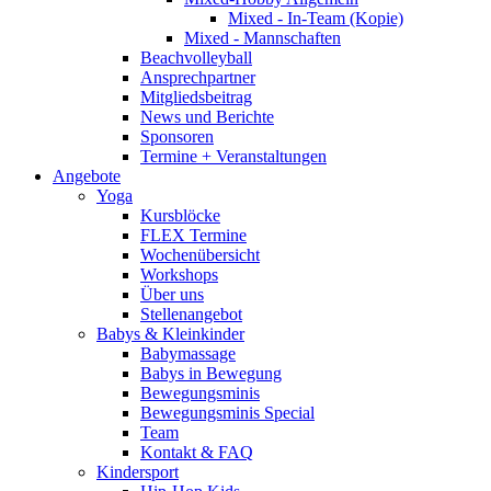
Mixed - In-Team (Kopie)
Mixed - Mannschaften
Beachvolleyball
Ansprechpartner
Mitgliedsbeitrag
News und Berichte
Sponsoren
Termine + Veranstaltungen
Angebote
Yoga
Kursblöcke
FLEX Termine
Wochenübersicht
Workshops
Über uns
Stellenangebot
Babys & Kleinkinder
Babymassage
Babys in Bewegung
Bewegungsminis
Bewegungsminis Special
Team
Kontakt & FAQ
Kindersport