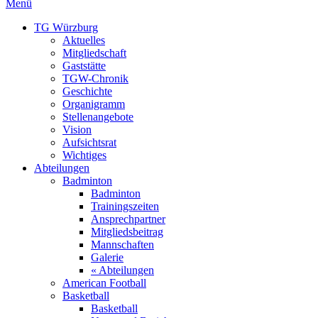
Menü
TG Würzburg
Aktuelles
Mitgliedschaft
Gaststätte
TGW-Chronik
Geschichte
Organigramm
Stellenangebote
Vision
Aufsichtsrat
Wichtiges
Abteilungen
Badminton
Badminton
Trainingszeiten
Ansprechpartner
Mitgliedsbeitrag
Mannschaften
Galerie
« Abteilungen
American Football
Basketball
Basketball