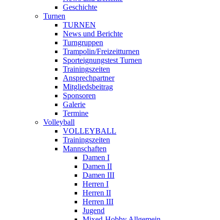
Geschichte
Turnen
TURNEN
News und Berichte
Turngruppen
Trampolin/Freizeitturnen
Sporteignungstest Turnen
Trainingszeiten
Ansprechpartner
Mitgliedsbeitrag
Sponsoren
Galerie
Termine
Volleyball
VOLLEYBALL
Trainingszeiten
Mannschaften
Damen I
Damen II
Damen III
Herren I
Herren II
Herren III
Jugend
Mixed-Hobby Allgemein