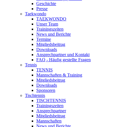
Geschichte
Presse
Taekwondo
TAEKWONDO
Unser Team
Trainingszeiten
News und Berichte
Termine
Mitgliedsbeitrag
Downloads
Ansprechpartner und Kontakt
FAQ - Häufig gestellte Fragen
Tennis
TENNIS
Mannschaften & Training
Mitgliedsbeitrag
Downloads
Sponsoren
Tischtennis
TISCHTENNIS
Trainingszeiten
Ansprechpartner
Mitgliedsbeitrag
Mannschaften
News und Berichte