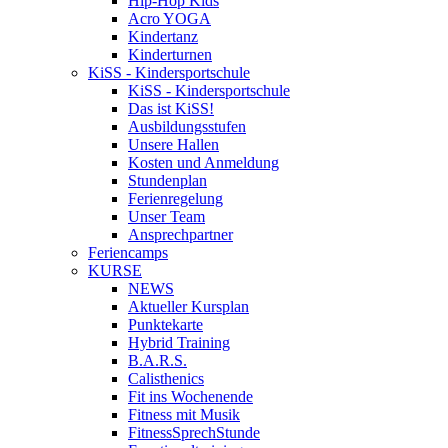
Hip-Hop Kids
Acro YOGA
Kindertanz
Kinderturnen
KiSS - Kindersportschule
KiSS - Kindersportschule
Das ist KiSS!
Ausbildungsstufen
Unsere Hallen
Kosten und Anmeldung
Stundenplan
Ferienregelung
Unser Team
Ansprechpartner
Feriencamps
KURSE
NEWS
Aktueller Kursplan
Punktekarte
Hybrid Training
B.A.R.S.
Calisthenics
Fit ins Wochenende
Fitness mit Musik
FitnessSprechStunde