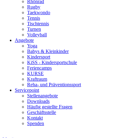
Rhönrad
Rugby
Taekwondo
Tennis
Tischtennis
Turnen
Volleyball
Angebote
Yoga
Babys & Kleinkinder
Kindersport
KiSS - Kindersportschule
Feriencamps
KURSE
Kraftraum
Reha- und Präventionssport
Servicepoint
Stellenangebote
Downloads
Häufig gestellte Fragen
Geschäftsstelle
Kontakt
Spenden