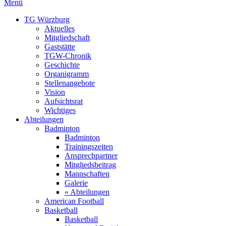
Menü
TG Würzburg
Aktuelles
Mitgliedschaft
Gaststätte
TGW-Chronik
Geschichte
Organigramm
Stellenangebote
Vision
Aufsichtsrat
Wichtiges
Abteilungen
Badminton
Badminton
Trainingszeiten
Ansprechpartner
Mitgliedsbeitrag
Mannschaften
Galerie
« Abteilungen
American Football
Basketball
Basketball