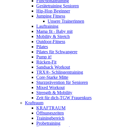
Functionaltraining
Gerätetraining Senioren
Hip-Hop Beginner
Jumping Fitness
Unsere Trainerinnen
Lauftraining
Mama fit - Baby mit
Mobility & Stretch
Outdoor-Fitness
Pilates
Pilates für Schwangere
Pump it!
Rücken-Fit
Sandsack Workout
TRX®- Schlingentraining
Core-Starke Mitte
Sturzprävention für Senioren
Mixed Workout
Strength & Mobility
Zeit für dich-TGW Frauenkurs
Kraftraum
KRAFTRAUM
Öffnungszeiten
Trainingbereich
Probetraining