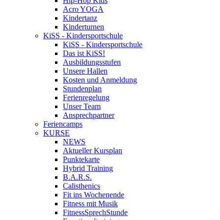
Hip-Hop Kids
Acro YOGA
Kindertanz
Kinderturnen
KiSS - Kindersportschule
KiSS - Kindersportschule
Das ist KiSS!
Ausbildungsstufen
Unsere Hallen
Kosten und Anmeldung
Stundenplan
Ferienregelung
Unser Team
Ansprechpartner
Feriencamps
KURSE
NEWS
Aktueller Kursplan
Punktekarte
Hybrid Training
B.A.R.S.
Calisthenics
Fit ins Wochenende
Fitness mit Musik
FitnessSprechStunde