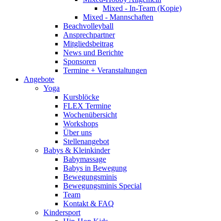
Mixed - In-Team (Kopie)
Mixed - Mannschaften
Beachvolleyball
Ansprechpartner
Mitgliedsbeitrag
News und Berichte
Sponsoren
Termine + Veranstaltungen
Angebote
Yoga
Kursblöcke
FLEX Termine
Wochenübersicht
Workshops
Über uns
Stellenangebot
Babys & Kleinkinder
Babymassage
Babys in Bewegung
Bewegungsminis
Bewegungsminis Special
Team
Kontakt & FAQ
Kindersport