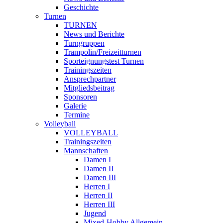
Geschichte
Turnen
TURNEN
News und Berichte
Turngruppen
Trampolin/Freizeitturnen
Sporteignungstest Turnen
Trainingszeiten
Ansprechpartner
Mitgliedsbeitrag
Sponsoren
Galerie
Termine
Volleyball
VOLLEYBALL
Trainingszeiten
Mannschaften
Damen I
Damen II
Damen III
Herren I
Herren II
Herren III
Jugend
Mixed-Hobby Allgemein