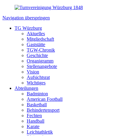
Navigation überspringen
TG Würzburg
Aktuelles
Mitgliedschaft
Gaststätte
TGW-Chronik
Geschichte
Organigramm
Stellenangebote
Vision
Aufsichtsrat
Wichtiges
Abteilungen
Badminton
American Football
Basketball
Behindertensport
Fechten
Handball
Karate
Leichtathletik