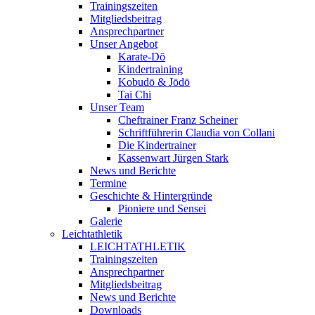
Trainingszeiten
Mitgliedsbeitrag
Ansprechpartner
Unser Angebot
Karate-Dō
Kindertraining
Kobudō & Jōdō
Tai Chi
Unser Team
Cheftrainer Franz Scheiner
Schriftführerin Claudia von Collani
Die Kindertrainer
Kassenwart Jürgen Stark
News und Berichte
Termine
Geschichte & Hintergründe
Pioniere und Sensei
Galerie
Leichtathletik
LEICHTATHLETIK
Trainingszeiten
Ansprechpartner
Mitgliedsbeitrag
News und Berichte
Downloads