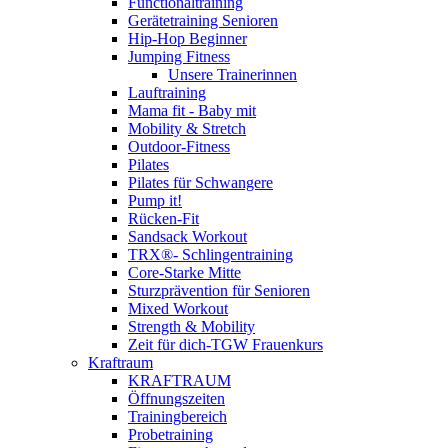
Functionaltraining
Gerätetraining Senioren
Hip-Hop Beginner
Jumping Fitness
Unsere Trainerinnen
Lauftraining
Mama fit - Baby mit
Mobility & Stretch
Outdoor-Fitness
Pilates
Pilates für Schwangere
Pump it!
Rücken-Fit
Sandsack Workout
TRX®- Schlingentraining
Core-Starke Mitte
Sturzprävention für Senioren
Mixed Workout
Strength & Mobility
Zeit für dich-TGW Frauenkurs
Kraftraum
KRAFTRAUM
Öffnungszeiten
Trainingbereich
Probetraining