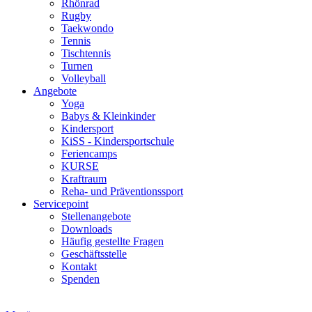
Rhönrad
Rugby
Taekwondo
Tennis
Tischtennis
Turnen
Volleyball
Angebote
Yoga
Babys & Kleinkinder
Kindersport
KiSS - Kindersportschule
Feriencamps
KURSE
Kraftraum
Reha- und Präventionssport
Servicepoint
Stellenangebote
Downloads
Häufig gestellte Fragen
Geschäftsstelle
Kontakt
Spenden