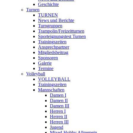
Geschichte
Turnen
TURNEN
News und Berichte
Turngruppen
Trampolin/Freizeitturnen
Sporteignungstest Turnen
Trainingszeiten
Ansprechpartner
Mitgliedsbeitrag
Sponsoren
Galerie
Termine
Volleyball
VOLLEYBALL
Trainingszeiten
Mannschaften
Damen I
Damen II
Damen III
Herren I
Herren II
Herren III
Jugend
Mixed-Hobby Allgemein