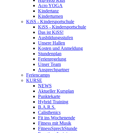
Hip-Hop Kids
Acro YOGA
Kindertanz
Kinderturnen
KiSS - Kindersportschule
KiSS - Kindersportschule
Das ist KiSS!
Ausbildungsstufen
Unsere Hallen
Kosten und Anmeldung
Stundenplan
Ferienregelung
Unser Team
Ansprechpartner
Feriencamps
KURSE
NEWS
Aktueller Kursplan
Punktekarte
Hybrid Training
B.A.R.S.
Calisthenics
Fit ins Wochenende
Fitness mit Musik
FitnessSprechStunde