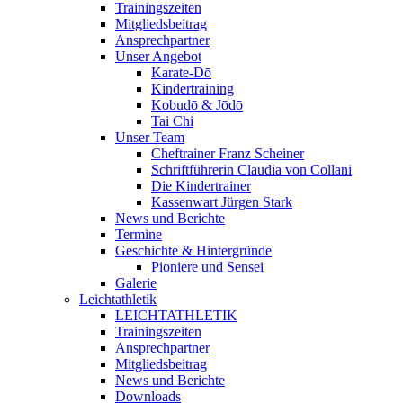
Trainingszeiten
Mitgliedsbeitrag
Ansprechpartner
Unser Angebot
Karate-Dō
Kindertraining
Kobudō & Jōdō
Tai Chi
Unser Team
Cheftrainer Franz Scheiner
Schriftführerin Claudia von Collani
Die Kindertrainer
Kassenwart Jürgen Stark
News und Berichte
Termine
Geschichte & Hintergründe
Pioniere und Sensei
Galerie
Leichtathletik
LEICHTATHLETIK
Trainingszeiten
Ansprechpartner
Mitgliedsbeitrag
News und Berichte
Downloads