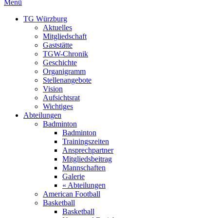
Menü
TG Würzburg
Aktuelles
Mitgliedschaft
Gaststätte
TGW-Chronik
Geschichte
Organigramm
Stellenangebote
Vision
Aufsichtsrat
Wichtiges
Abteilungen
Badminton
Badminton
Trainingszeiten
Ansprechpartner
Mitgliedsbeitrag
Mannschaften
Galerie
« Abteilungen
American Football
Basketball
Basketball