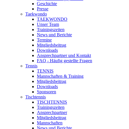
Geschichte
Presse
Taekwondo
TAEKWONDO
Unser Team
Trainingszeiten
News und Berichte
Termine
Mitgliedsbeitrag
Downloads
Ansprechpartner und Kontakt
FAQ - Häufig gestellte Fragen
Tennis
TENNIS
Mannschaften & Training
Mitgliedsbeitrag
Downloads
Sponsoren
Tischtennis
TISCHTENNIS
Trainingszeiten
Ansprechpartner
Mitgliedsbeitrag
Mannschaften
News und Berichte