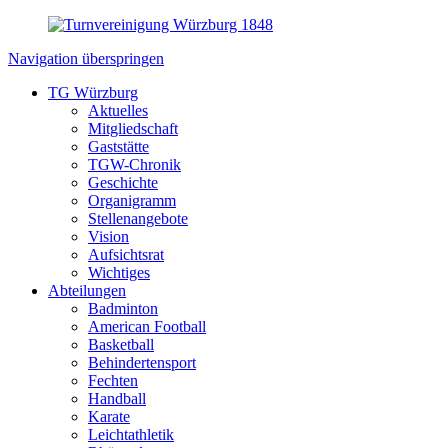
Navigation überspringen
TG Würzburg
Aktuelles
Mitgliedschaft
Gaststätte
TGW-Chronik
Geschichte
Organigramm
Stellenangebote
Vision
Aufsichtsrat
Wichtiges
Abteilungen
Badminton
American Football
Basketball
Behindertensport
Fechten
Handball
Karate
Leichtathletik