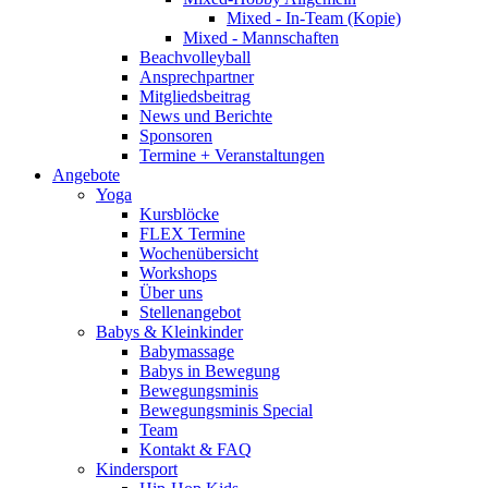
Mixed - In-Team (Kopie)
Mixed - Mannschaften
Beachvolleyball
Ansprechpartner
Mitgliedsbeitrag
News und Berichte
Sponsoren
Termine + Veranstaltungen
Angebote
Yoga
Kursblöcke
FLEX Termine
Wochenübersicht
Workshops
Über uns
Stellenangebot
Babys & Kleinkinder
Babymassage
Babys in Bewegung
Bewegungsminis
Bewegungsminis Special
Team
Kontakt & FAQ
Kindersport