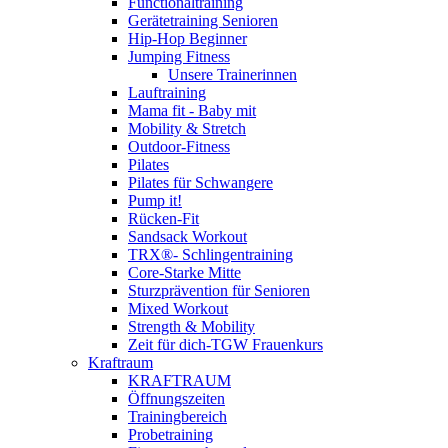
Functionaltraining
Gerätetraining Senioren
Hip-Hop Beginner
Jumping Fitness
Unsere Trainerinnen
Lauftraining
Mama fit - Baby mit
Mobility & Stretch
Outdoor-Fitness
Pilates
Pilates für Schwangere
Pump it!
Rücken-Fit
Sandsack Workout
TRX®- Schlingentraining
Core-Starke Mitte
Sturzprävention für Senioren
Mixed Workout
Strength & Mobility
Zeit für dich-TGW Frauenkurs
Kraftraum
KRAFTRAUM
Öffnungszeiten
Trainingbereich
Probetraining