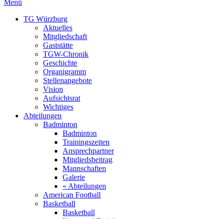
Menü
TG Würzburg
Aktuelles
Mitgliedschaft
Gaststätte
TGW-Chronik
Geschichte
Organigramm
Stellenangebote
Vision
Aufsichtsrat
Wichtiges
Abteilungen
Badminton
Badminton
Trainingszeiten
Ansprechpartner
Mitgliedsbeitrag
Mannschaften
Galerie
« Abteilungen
American Football
Basketball
Basketball