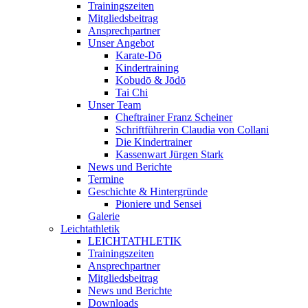
Trainingszeiten
Mitgliedsbeitrag
Ansprechpartner
Unser Angebot
Karate-Dō
Kindertraining
Kobudō & Jōdō
Tai Chi
Unser Team
Cheftrainer Franz Scheiner
Schriftführerin Claudia von Collani
Die Kindertrainer
Kassenwart Jürgen Stark
News und Berichte
Termine
Geschichte & Hintergründe
Pioniere und Sensei
Galerie
Leichtathletik
LEICHTATHLETIK
Trainingszeiten
Ansprechpartner
Mitgliedsbeitrag
News und Berichte
Downloads