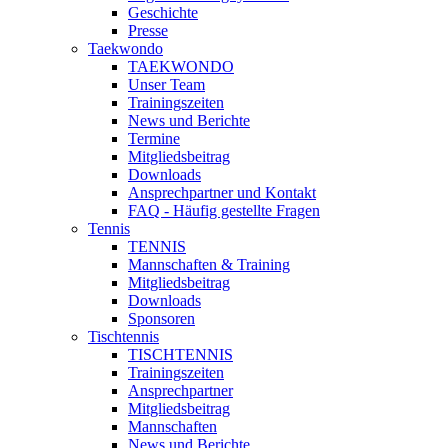
Geschichte
Presse
Taekwondo
TAEKWONDO
Unser Team
Trainingszeiten
News und Berichte
Termine
Mitgliedsbeitrag
Downloads
Ansprechpartner und Kontakt
FAQ - Häufig gestellte Fragen
Tennis
TENNIS
Mannschaften & Training
Mitgliedsbeitrag
Downloads
Sponsoren
Tischtennis
TISCHTENNIS
Trainingszeiten
Ansprechpartner
Mitgliedsbeitrag
Mannschaften
News und Berichte