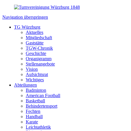
Navigation überspringen
TG Würzburg
Aktuelles
Mitgliedschaft
Gaststätte
TGW-Chronik
Geschichte
Organigramm
Stellenangebote
Vision
Aufsichtsrat
Wichtiges
Abteilungen
Badminton
American Football
Basketball
Behindertensport
Fechten
Handball
Karate
Leichtathletik