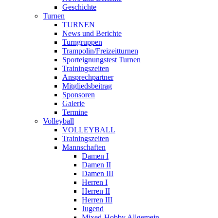
Geschichte
Turnen
TURNEN
News und Berichte
Turngruppen
Trampolin/Freizeitturnen
Sporteignungstest Turnen
Trainingszeiten
Ansprechpartner
Mitgliedsbeitrag
Sponsoren
Galerie
Termine
Volleyball
VOLLEYBALL
Trainingszeiten
Mannschaften
Damen I
Damen II
Damen III
Herren I
Herren II
Herren III
Jugend
Mixed-Hobby Allgemein