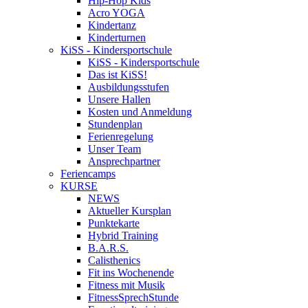
Hip-Hop Kids
Acro YOGA
Kindertanz
Kinderturnen
KiSS - Kindersportschule
KiSS - Kindersportschule
Das ist KiSS!
Ausbildungsstufen
Unsere Hallen
Kosten und Anmeldung
Stundenplan
Ferienregelung
Unser Team
Ansprechpartner
Feriencamps
KURSE
NEWS
Aktueller Kursplan
Punktekarte
Hybrid Training
B.A.R.S.
Calisthenics
Fit ins Wochenende
Fitness mit Musik
FitnessSprechStunde