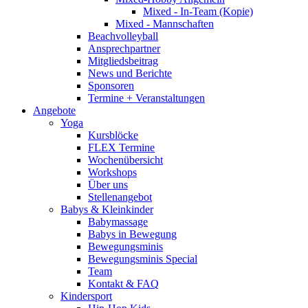
Mixed - In-Team (Kopie)
Mixed - Mannschaften
Beachvolleyball
Ansprechpartner
Mitgliedsbeitrag
News und Berichte
Sponsoren
Termine + Veranstaltungen
Angebote
Yoga
Kursblöcke
FLEX Termine
Wochenübersicht
Workshops
Über uns
Stellenangebot
Babys & Kleinkinder
Babymassage
Babys in Bewegung
Bewegungsminis
Bewegungsminis Special
Team
Kontakt & FAQ
Kindersport