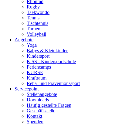
Rhönrad
Rugby
Taekwondo
Tennis
Tischtennis
Turnen
Volleyball
Angebote
Yoga
Babys & Kleinkinder
Kindersport
KiSS - Kindersportschule
Feriencamps
KURSE
Kraftraum
Reha- und Präventionssport
Servicepoint
Stellenangebote
Downloads
Häufig gestellte Fragen
Geschäftsstelle
Kontakt
Spenden