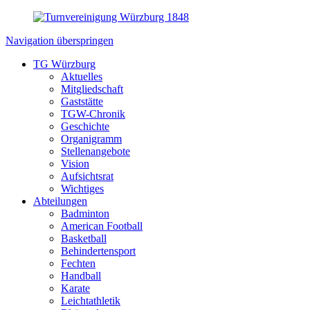
Navigation überspringen
TG Würzburg
Aktuelles
Mitgliedschaft
Gaststätte
TGW-Chronik
Geschichte
Organigramm
Stellenangebote
Vision
Aufsichtsrat
Wichtiges
Abteilungen
Badminton
American Football
Basketball
Behindertensport
Fechten
Handball
Karate
Leichtathletik