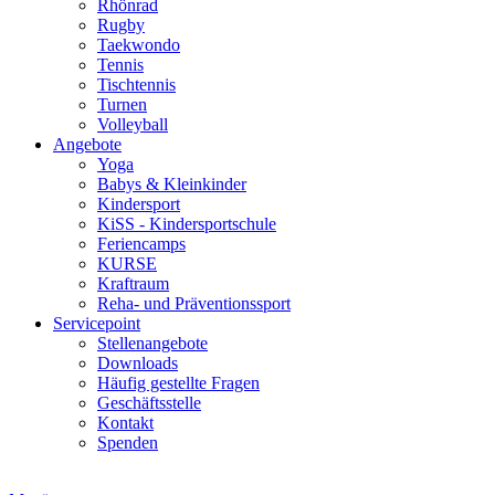
Rhönrad
Rugby
Taekwondo
Tennis
Tischtennis
Turnen
Volleyball
Angebote
Yoga
Babys & Kleinkinder
Kindersport
KiSS - Kindersportschule
Feriencamps
KURSE
Kraftraum
Reha- und Präventionssport
Servicepoint
Stellenangebote
Downloads
Häufig gestellte Fragen
Geschäftsstelle
Kontakt
Spenden