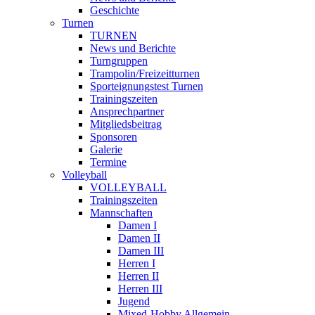
Geschichte
Turnen
TURNEN
News und Berichte
Turngruppen
Trampolin/Freizeitturnen
Sporteignungstest Turnen
Trainingszeiten
Ansprechpartner
Mitgliedsbeitrag
Sponsoren
Galerie
Termine
Volleyball
VOLLEYBALL
Trainingszeiten
Mannschaften
Damen I
Damen II
Damen III
Herren I
Herren II
Herren III
Jugend
Mixed-Hobby Allgemein