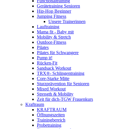
Functionaltraining
Gerätetraining Senioren
Hip-Hop Beginner
Jumping Fitness
Unsere Trainerinnen
Lauftraining
Mama fit - Baby mit
Mobility & Stretch
Outdoor-Fitness
Pilates
Pilates für Schwangere
Pump it!
Rücken-Fit
Sandsack Workout
TRX®- Schlingentraining
Core-Starke Mitte
Sturzprävention für Senioren
Mixed Workout
Strength & Mobility
Zeit für dich-TGW Frauenkurs
Kraftraum
KRAFTRAUM
Öffnungszeiten
Trainingbereich
Probetraining