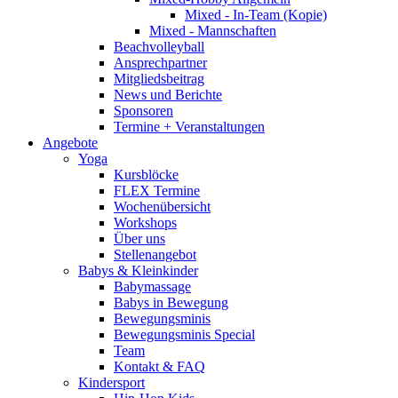
Mixed - In-Team (Kopie)
Mixed - Mannschaften
Beachvolleyball
Ansprechpartner
Mitgliedsbeitrag
News und Berichte
Sponsoren
Termine + Veranstaltungen
Angebote
Yoga
Kursblöcke
FLEX Termine
Wochenübersicht
Workshops
Über uns
Stellenangebot
Babys & Kleinkinder
Babymassage
Babys in Bewegung
Bewegungsminis
Bewegungsminis Special
Team
Kontakt & FAQ
Kindersport