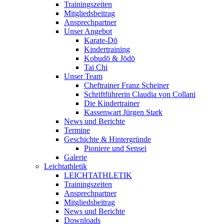
Trainingszeiten
Mitgliedsbeitrag
Ansprechpartner
Unser Angebot
Karate-Dō
Kindertraining
Kobudō & Jōdō
Tai Chi
Unser Team
Cheftrainer Franz Scheiner
Schriftführerin Claudia von Collani
Die Kindertrainer
Kassenwart Jürgen Stark
News und Berichte
Termine
Geschichte & Hintergründe
Pioniere und Sensei
Galerie
Leichtathletik
LEICHTATHLETIK
Trainingszeiten
Ansprechpartner
Mitgliedsbeitrag
News und Berichte
Downloads