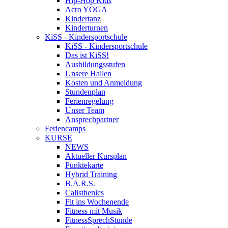
Hip-Hop Kids
Acro YOGA
Kindertanz
Kinderturnen
KiSS - Kindersportschule
KiSS - Kindersportschule
Das ist KiSS!
Ausbildungsstufen
Unsere Hallen
Kosten und Anmeldung
Stundenplan
Ferienregelung
Unser Team
Ansprechpartner
Feriencamps
KURSE
NEWS
Aktueller Kursplan
Punktekarte
Hybrid Training
B.A.R.S.
Calisthenics
Fit ins Wochenende
Fitness mit Musik
FitnessSprechStunde