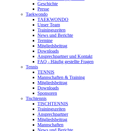
Geschichte
Presse
Taekwondo
TAEKWONDO
Unser Team
Trainingszeiten
News und Berichte
Termine
Mitgliedsbeitrag
Downloads
Ansprechpartner und Kontakt
FAQ - Häufig gestellte Fragen
Tennis
TENNIS
Mannschaften & Training
Mitgliedsbeitrag
Downloads
Sponsoren
Tischtennis
TISCHTENNIS
Trainingszeiten
Ansprechpartner
Mitgliedsbeitrag
Mannschaften
News und Berichte