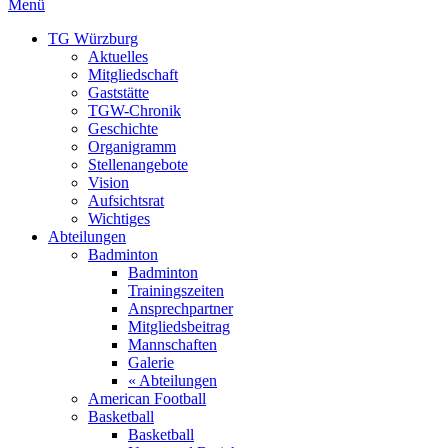
Menü
TG Würzburg
Aktuelles
Mitgliedschaft
Gaststätte
TGW-Chronik
Geschichte
Organigramm
Stellenangebote
Vision
Aufsichtsrat
Wichtiges
Abteilungen
Badminton
Badminton
Trainingszeiten
Ansprechpartner
Mitgliedsbeitrag
Mannschaften
Galerie
« Abteilungen
American Football
Basketball
Basketball