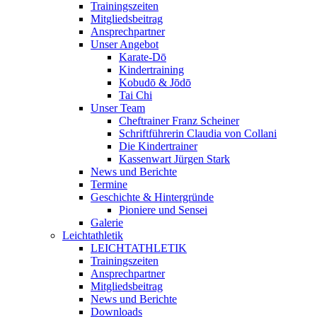
Trainingszeiten
Mitgliedsbeitrag
Ansprechpartner
Unser Angebot
Karate-Dō
Kindertraining
Kobudō & Jōdō
Tai Chi
Unser Team
Cheftrainer Franz Scheiner
Schriftführerin Claudia von Collani
Die Kindertrainer
Kassenwart Jürgen Stark
News und Berichte
Termine
Geschichte & Hintergründe
Pioniere und Sensei
Galerie
Leichtathletik
LEICHTATHLETIK
Trainingszeiten
Ansprechpartner
Mitgliedsbeitrag
News und Berichte
Downloads