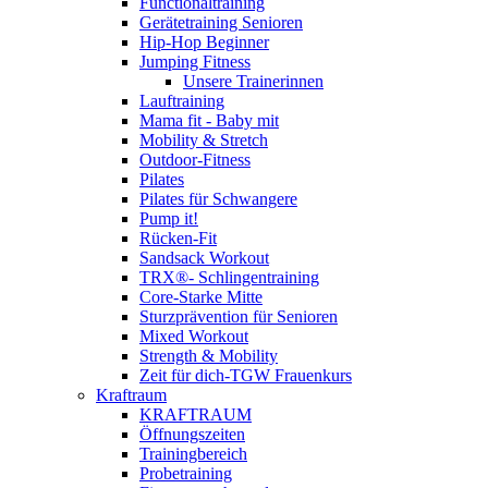
Functionaltraining
Gerätetraining Senioren
Hip-Hop Beginner
Jumping Fitness
Unsere Trainerinnen
Lauftraining
Mama fit - Baby mit
Mobility & Stretch
Outdoor-Fitness
Pilates
Pilates für Schwangere
Pump it!
Rücken-Fit
Sandsack Workout
TRX®- Schlingentraining
Core-Starke Mitte
Sturzprävention für Senioren
Mixed Workout
Strength & Mobility
Zeit für dich-TGW Frauenkurs
Kraftraum
KRAFTRAUM
Öffnungszeiten
Trainingbereich
Probetraining