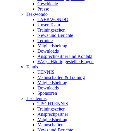
Geschichte
Presse
Taekwondo
TAEKWONDO
Unser Team
Trainingszeiten
News und Berichte
Termine
Mitgliedsbeitrag
Downloads
Ansprechpartner und Kontakt
FAQ - Häufig gestellte Fragen
Tennis
TENNIS
Mannschaften & Training
Mitgliedsbeitrag
Downloads
Sponsoren
Tischtennis
TISCHTENNIS
Trainingszeiten
Ansprechpartner
Mitgliedsbeitrag
Mannschaften
News und Berichte