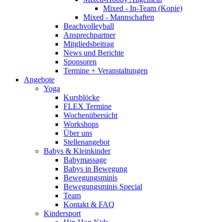
Mixed - In-Team (Kopie)
Mixed - Mannschaften
Beachvolleyball
Ansprechpartner
Mitgliedsbeitrag
News und Berichte
Sponsoren
Termine + Veranstaltungen
Angebote
Yoga
Kursblöcke
FLEX Termine
Wochenübersicht
Workshops
Über uns
Stellenangebot
Babys & Kleinkinder
Babymassage
Babys in Bewegung
Bewegungsminis
Bewegungsminis Special
Team
Kontakt & FAQ
Kindersport