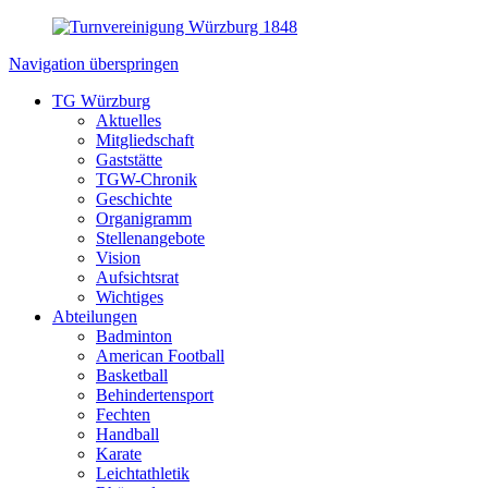
Navigation überspringen
TG Würzburg
Aktuelles
Mitgliedschaft
Gaststätte
TGW-Chronik
Geschichte
Organigramm
Stellenangebote
Vision
Aufsichtsrat
Wichtiges
Abteilungen
Badminton
American Football
Basketball
Behindertensport
Fechten
Handball
Karate
Leichtathletik