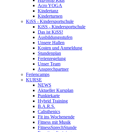
Hip-Hop Kids
Acro YOGA
Kindertanz
Kinderturnen
KiSS - Kindersportschule
KiSS - Kindersportschule
Das ist KiSS!
Ausbildungsstufen
Unsere Hallen
Kosten und Anmeldung
Stundenplan
Ferienregelung
Unser Team
Ansprechpartner
Feriencamps
KURSE
NEWS
Aktueller Kursplan
Punktekarte
Hybrid Training
B.A.R.S.
Calisthenics
Fit ins Wochenende
Fitness mit Musik
FitnessSprechStunde