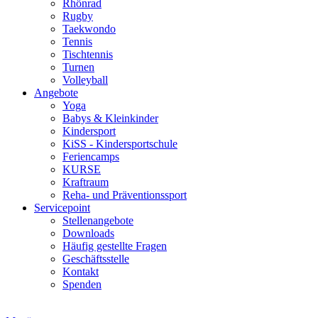
Rhönrad
Rugby
Taekwondo
Tennis
Tischtennis
Turnen
Volleyball
Angebote
Yoga
Babys & Kleinkinder
Kindersport
KiSS - Kindersportschule
Feriencamps
KURSE
Kraftraum
Reha- und Präventionssport
Servicepoint
Stellenangebote
Downloads
Häufig gestellte Fragen
Geschäftsstelle
Kontakt
Spenden