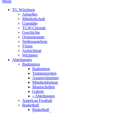
Menü
TG Würzburg
Aktuelles
Mitgliedschaft
Gaststätte
TGW-Chronik
Geschichte
Organigramm
Stellenangebote
Vision
Aufsichtsrat
Wichtiges
Abteilungen
Badminton
Badminton
Trainingszeiten
Ansprechpartner
Mitgliedsbeitrag
Mannschaften
Galerie
« Abteilungen
American Football
Basketball
Basketball