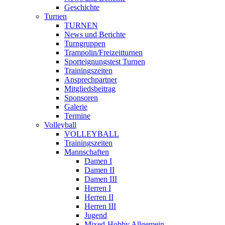
Geschichte
Turnen
TURNEN
News und Berichte
Turngruppen
Trampolin/Freizeitturnen
Sporteignungstest Turnen
Trainingszeiten
Ansprechpartner
Mitgliedsbeitrag
Sponsoren
Galerie
Termine
Volleyball
VOLLEYBALL
Trainingszeiten
Mannschaften
Damen I
Damen II
Damen III
Herren I
Herren II
Herren III
Jugend
Mixed-Hobby Allgemein