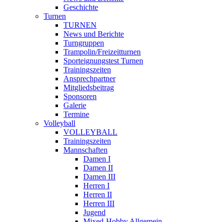
Geschichte
Turnen
TURNEN
News und Berichte
Turngruppen
Trampolin/Freizeitturnen
Sporteignungstest Turnen
Trainingszeiten
Ansprechpartner
Mitgliedsbeitrag
Sponsoren
Galerie
Termine
Volleyball
VOLLEYBALL
Trainingszeiten
Mannschaften
Damen I
Damen II
Damen III
Herren I
Herren II
Herren III
Jugend
Mixed-Hobby Allgemein