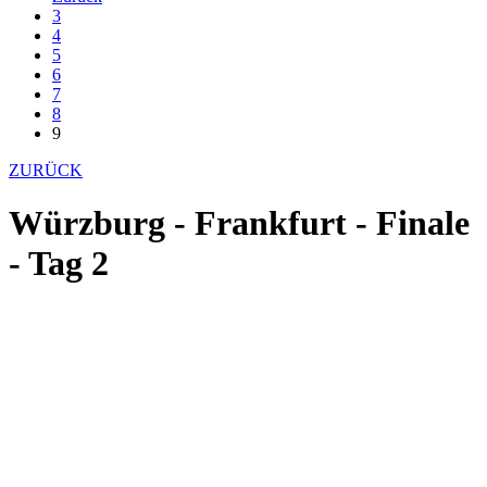
3
4
5
6
7
8
9
ZURÜCK
Würzburg - Frankfurt - Finale
- Tag 2