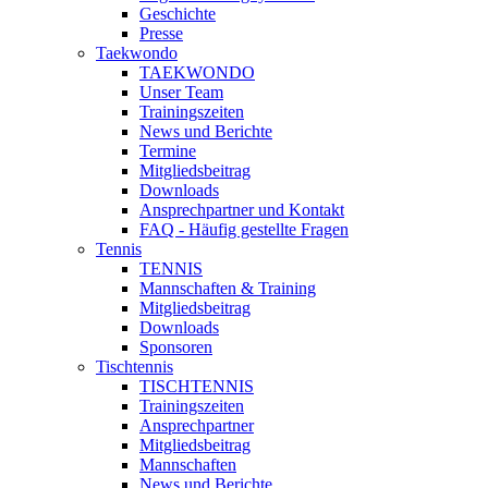
Geschichte
Presse
Taekwondo
TAEKWONDO
Unser Team
Trainingszeiten
News und Berichte
Termine
Mitgliedsbeitrag
Downloads
Ansprechpartner und Kontakt
FAQ - Häufig gestellte Fragen
Tennis
TENNIS
Mannschaften & Training
Mitgliedsbeitrag
Downloads
Sponsoren
Tischtennis
TISCHTENNIS
Trainingszeiten
Ansprechpartner
Mitgliedsbeitrag
Mannschaften
News und Berichte