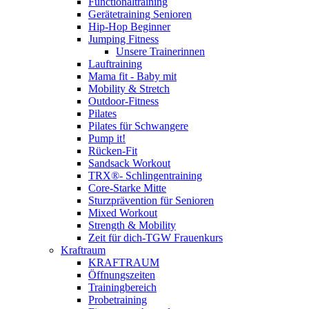
Functionaltraining
Gerätetraining Senioren
Hip-Hop Beginner
Jumping Fitness
Unsere Trainerinnen
Lauftraining
Mama fit - Baby mit
Mobility & Stretch
Outdoor-Fitness
Pilates
Pilates für Schwangere
Pump it!
Rücken-Fit
Sandsack Workout
TRX®- Schlingentraining
Core-Starke Mitte
Sturzprävention für Senioren
Mixed Workout
Strength & Mobility
Zeit für dich-TGW Frauenkurs
Kraftraum
KRAFTRAUM
Öffnungszeiten
Trainingbereich
Probetraining