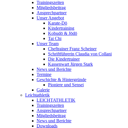
Trainingszeiten
Mitgliedsbeitrag
Ansprechpartner
Unser Angebot
Karate-Dō
Kindertraining
Kobudō & Jōdō
Tai Chi
Unser Team
Cheftrainer Franz Scheiner
Schriftführerin Claudia von Collani
Die Kindertrainer
Kassenwart Jürgen Stark
News und Berichte
Termine
Geschichte & Hintergründe
Pioniere und Sensei
Galerie
Leichtathletik
LEICHTATHLETIK
Trainingszeiten
Ansprechpartner
Mitgliedsbeitrag
News und Berichte
Downloads