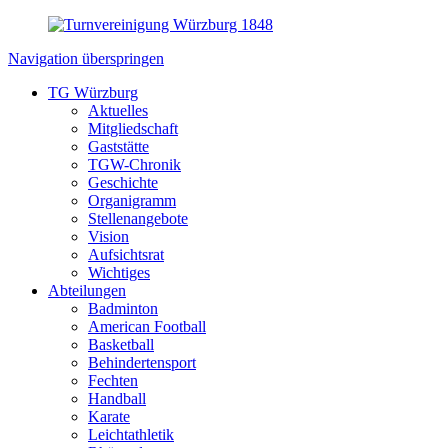
Navigation überspringen
TG Würzburg
Aktuelles
Mitgliedschaft
Gaststätte
TGW-Chronik
Geschichte
Organigramm
Stellenangebote
Vision
Aufsichtsrat
Wichtiges
Abteilungen
Badminton
American Football
Basketball
Behindertensport
Fechten
Handball
Karate
Leichtathletik