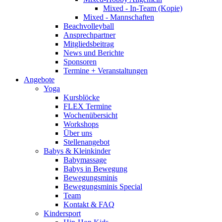
Mixed - In-Team (Kopie)
Mixed - Mannschaften
Beachvolleyball
Ansprechpartner
Mitgliedsbeitrag
News und Berichte
Sponsoren
Termine + Veranstaltungen
Angebote
Yoga
Kursblöcke
FLEX Termine
Wochenübersicht
Workshops
Über uns
Stellenangebot
Babys & Kleinkinder
Babymassage
Babys in Bewegung
Bewegungsminis
Bewegungsminis Special
Team
Kontakt & FAQ
Kindersport