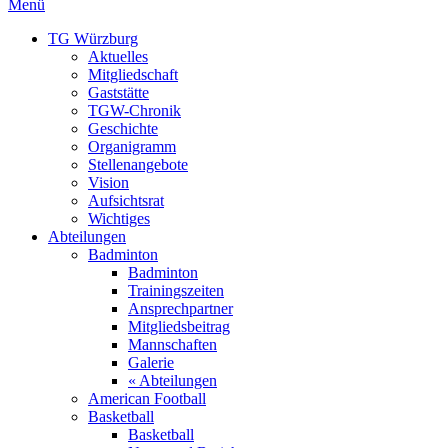
Menü
TG Würzburg
Aktuelles
Mitgliedschaft
Gaststätte
TGW-Chronik
Geschichte
Organigramm
Stellenangebote
Vision
Aufsichtsrat
Wichtiges
Abteilungen
Badminton
Badminton
Trainingszeiten
Ansprechpartner
Mitgliedsbeitrag
Mannschaften
Galerie
« Abteilungen
American Football
Basketball
Basketball