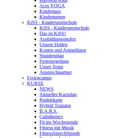
Hip-Hop Kids
Acro YOGA
Kindertanz
Kinderturnen
KiSS - Kindersportschule
KiSS - Kindersportschule
Das ist KiSS!
Ausbildungsstufen
Unsere Hallen
Kosten und Anmeldung
Stundenplan
Ferienregelung
Unser Team
Ansprechpartner
Feriencamps
KURSE
NEWS
Aktueller Kursplan
Punktekarte
Hybrid Training
B.A.R.S.
Calisthenics
Fit ins Wochenende
Fitness mit Musik
FitnessSprechStunde