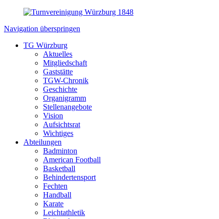
Navigation überspringen
TG Würzburg
Aktuelles
Mitgliedschaft
Gaststätte
TGW-Chronik
Geschichte
Organigramm
Stellenangebote
Vision
Aufsichtsrat
Wichtiges
Abteilungen
Badminton
American Football
Basketball
Behindertensport
Fechten
Handball
Karate
Leichtathletik