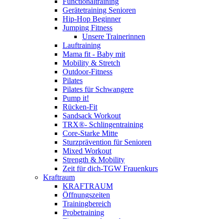
Functionaltraining
Gerätetraining Senioren
Hip-Hop Beginner
Jumping Fitness
Unsere Trainerinnen
Lauftraining
Mama fit - Baby mit
Mobility & Stretch
Outdoor-Fitness
Pilates
Pilates für Schwangere
Pump it!
Rücken-Fit
Sandsack Workout
TRX®- Schlingentraining
Core-Starke Mitte
Sturzprävention für Senioren
Mixed Workout
Strength & Mobility
Zeit für dich-TGW Frauenkurs
Kraftraum
KRAFTRAUM
Öffnungszeiten
Trainingbereich
Probetraining