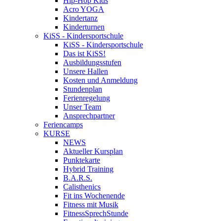
Hip-Hop Kids
Acro YOGA
Kindertanz
Kinderturnen
KiSS - Kindersportschule
KiSS - Kindersportschule
Das ist KiSS!
Ausbildungsstufen
Unsere Hallen
Kosten und Anmeldung
Stundenplan
Ferienregelung
Unser Team
Ansprechpartner
Feriencamps
KURSE
NEWS
Aktueller Kursplan
Punktekarte
Hybrid Training
B.A.R.S.
Calisthenics
Fit ins Wochenende
Fitness mit Musik
FitnessSprechStunde