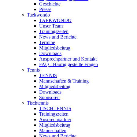
Geschichte
Presse
Taekwondo
TAEKWONDO
Unser Team
Trainingszeiten
News und Berichte
Termine
Mitgliedsbeitrag
Downloads
Ansprechpartner und Kontakt
FAQ - Häufig gestellte Fragen
Tennis
TENNIS
Mannschaften & Training
Mitgliedsbeitrag
Downloads
Sponsoren
Tischtennis
TISCHTENNIS
Trainingszeiten
Ansprechpartner
Mitgliedsbeitrag
Mannschaften
News und Berichte