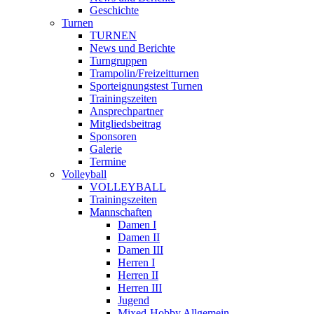
Geschichte
Turnen
TURNEN
News und Berichte
Turngruppen
Trampolin/Freizeitturnen
Sporteignungstest Turnen
Trainingszeiten
Ansprechpartner
Mitgliedsbeitrag
Sponsoren
Galerie
Termine
Volleyball
VOLLEYBALL
Trainingszeiten
Mannschaften
Damen I
Damen II
Damen III
Herren I
Herren II
Herren III
Jugend
Mixed-Hobby Allgemein