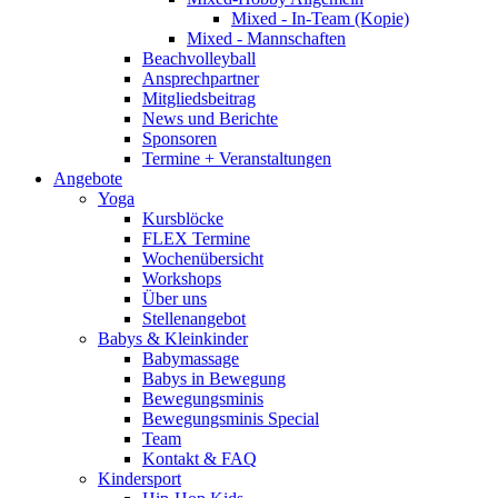
Mixed - In-Team (Kopie)
Mixed - Mannschaften
Beachvolleyball
Ansprechpartner
Mitgliedsbeitrag
News und Berichte
Sponsoren
Termine + Veranstaltungen
Angebote
Yoga
Kursblöcke
FLEX Termine
Wochenübersicht
Workshops
Über uns
Stellenangebot
Babys & Kleinkinder
Babymassage
Babys in Bewegung
Bewegungsminis
Bewegungsminis Special
Team
Kontakt & FAQ
Kindersport