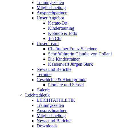
Trainingszeiten
Mitgliedsbeitrag
Ansprechpartner
Unser Angebot
Karate-Dō
Kindertraining
Kobudō & Jōdō
Tai Chi
Unser Team
Cheftrainer Franz Scheiner
Schriftführerin Claudia von Collani
Die Kindertrainer
Kassenwart Jürgen Stark
News und Berichte
Termine
Geschichte & Hintergründe
Pioniere und Sensei
Galerie
Leichtathletik
LEICHTATHLETIK
Trainingszeiten
Ansprechpartner
Mitgliedsbeitrag
News und Berichte
Downloads