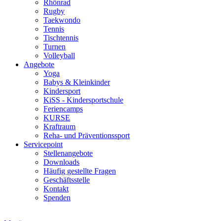
Rhönrad
Rugby
Taekwondo
Tennis
Tischtennis
Turnen
Volleyball
Angebote
Yoga
Babys & Kleinkinder
Kindersport
KiSS - Kindersportschule
Feriencamps
KURSE
Kraftraum
Reha- und Präventionssport
Servicepoint
Stellenangebote
Downloads
Häufig gestellte Fragen
Geschäftsstelle
Kontakt
Spenden