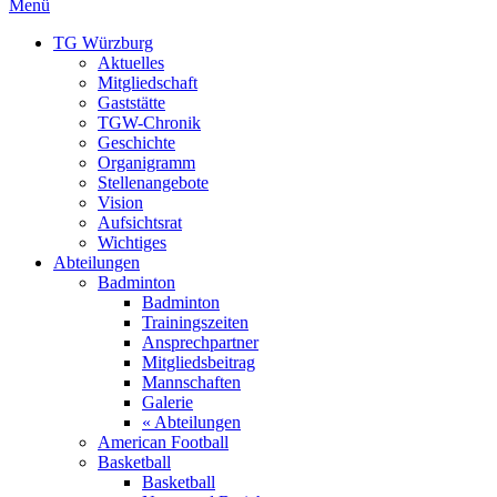
Menü
TG Würzburg
Aktuelles
Mitgliedschaft
Gaststätte
TGW-Chronik
Geschichte
Organigramm
Stellenangebote
Vision
Aufsichtsrat
Wichtiges
Abteilungen
Badminton
Badminton
Trainingszeiten
Ansprechpartner
Mitgliedsbeitrag
Mannschaften
Galerie
« Abteilungen
American Football
Basketball
Basketball