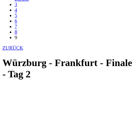
3
4
5
6
7
8
9
ZURÜCK
Würzburg - Frankfurt - Finale
- Tag 2