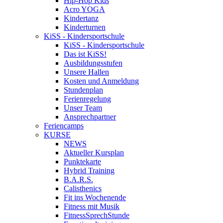
Hip-Hop Kids
Acro YOGA
Kindertanz
Kinderturnen
KiSS - Kindersportschule
KiSS - Kindersportschule
Das ist KiSS!
Ausbildungsstufen
Unsere Hallen
Kosten und Anmeldung
Stundenplan
Ferienregelung
Unser Team
Ansprechpartner
Feriencamps
KURSE
NEWS
Aktueller Kursplan
Punktekarte
Hybrid Training
B.A.R.S.
Calisthenics
Fit ins Wochenende
Fitness mit Musik
FitnessSprechStunde