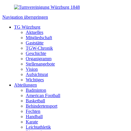
Navigation überspringen
TG Würzburg
Aktuelles
Mitgliedschaft
Gaststätte
TGW-Chronik
Geschichte
Organigramm
Stellenangebote
Vision
Aufsichtsrat
Wichtiges
Abteilungen
Badminton
American Football
Basketball
Behindertensport
Fechten
Handball
Karate
Leichtathletik