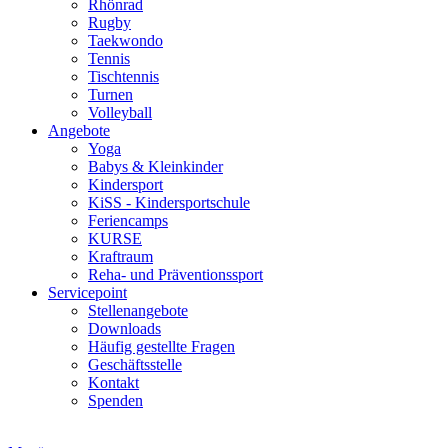
Rhönrad
Rugby
Taekwondo
Tennis
Tischtennis
Turnen
Volleyball
Angebote
Yoga
Babys & Kleinkinder
Kindersport
KiSS - Kindersportschule
Feriencamps
KURSE
Kraftraum
Reha- und Präventionssport
Servicepoint
Stellenangebote
Downloads
Häufig gestellte Fragen
Geschäftsstelle
Kontakt
Spenden