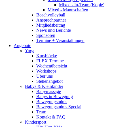
Mixed - In-Team (Kopie)
Mixed - Mannschaften
Beachvolleyball
Ansprechpartner
Mitgliedsbeitrag
News und Berichte
Sponsoren
Termine + Veranstaltungen
Angebote
Yoga
Kursblöcke
FLEX Termine
Wochenübersicht
Workshops
Über uns
Stellenangebot
Babys & Kleinkinder
Babymassage
Babys in Bewegung
Bewegungsminis
Bewegungsminis Special
Team
Kontakt & FAQ
Kindersport