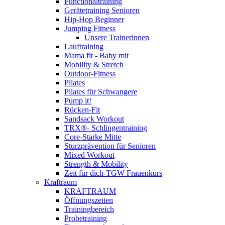
Functionaltraining
Gerätetraining Senioren
Hip-Hop Beginner
Jumping Fitness
Unsere Trainerinnen
Lauftraining
Mama fit - Baby mit
Mobility & Stretch
Outdoor-Fitness
Pilates
Pilates für Schwangere
Pump it!
Rücken-Fit
Sandsack Workout
TRX®- Schlingentraining
Core-Starke Mitte
Sturzprävention für Senioren
Mixed Workout
Strength & Mobility
Zeit für dich-TGW Frauenkurs
Kraftraum
KRAFTRAUM
Öffnungszeiten
Trainingbereich
Probetraining