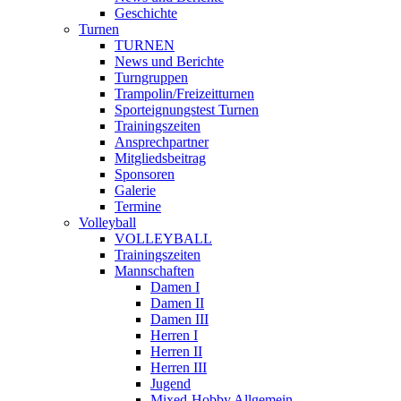
Geschichte
Turnen
TURNEN
News und Berichte
Turngruppen
Trampolin/Freizeitturnen
Sporteignungstest Turnen
Trainingszeiten
Ansprechpartner
Mitgliedsbeitrag
Sponsoren
Galerie
Termine
Volleyball
VOLLEYBALL
Trainingszeiten
Mannschaften
Damen I
Damen II
Damen III
Herren I
Herren II
Herren III
Jugend
Mixed-Hobby Allgemein