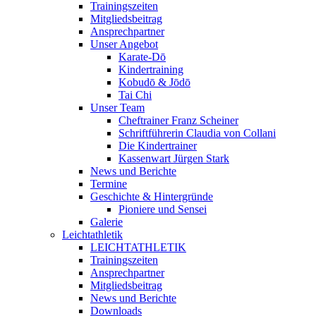
Trainingszeiten
Mitgliedsbeitrag
Ansprechpartner
Unser Angebot
Karate-Dō
Kindertraining
Kobudō & Jōdō
Tai Chi
Unser Team
Cheftrainer Franz Scheiner
Schriftführerin Claudia von Collani
Die Kindertrainer
Kassenwart Jürgen Stark
News und Berichte
Termine
Geschichte & Hintergründe
Pioniere und Sensei
Galerie
Leichtathletik
LEICHTATHLETIK
Trainingszeiten
Ansprechpartner
Mitgliedsbeitrag
News und Berichte
Downloads