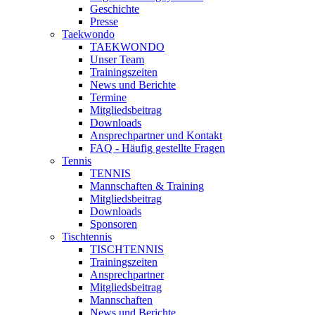
Geschichte
Presse
Taekwondo
TAEKWONDO
Unser Team
Trainingszeiten
News und Berichte
Termine
Mitgliedsbeitrag
Downloads
Ansprechpartner und Kontakt
FAQ - Häufig gestellte Fragen
Tennis
TENNIS
Mannschaften & Training
Mitgliedsbeitrag
Downloads
Sponsoren
Tischtennis
TISCHTENNIS
Trainingszeiten
Ansprechpartner
Mitgliedsbeitrag
Mannschaften
News und Berichte