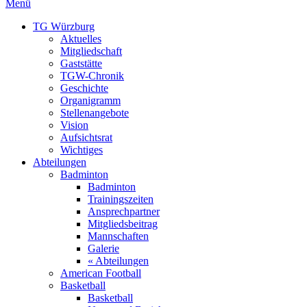
Menü
TG Würzburg
Aktuelles
Mitgliedschaft
Gaststätte
TGW-Chronik
Geschichte
Organigramm
Stellenangebote
Vision
Aufsichtsrat
Wichtiges
Abteilungen
Badminton
Badminton
Trainingszeiten
Ansprechpartner
Mitgliedsbeitrag
Mannschaften
Galerie
« Abteilungen
American Football
Basketball
Basketball