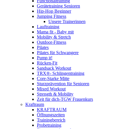
Functionaltraining
Gerätetraining Senioren
Hip-Hop Beginner
Jumping Fitness
Unsere Trainerinnen
Lauftraining
Mama fit - Baby mit
Mobility & Stretch
Outdoor-Fitness
Pilates
Pilates für Schwangere
Pump it!
Rücken-Fit
Sandsack Workout
TRX®- Schlingentraining
Core-Starke Mitte
Sturzprävention für Senioren
Mixed Workout
Strength & Mobility
Zeit für dich-TGW Frauenkurs
Kraftraum
KRAFTRAUM
Öffnungszeiten
Trainingbereich
Probetraining