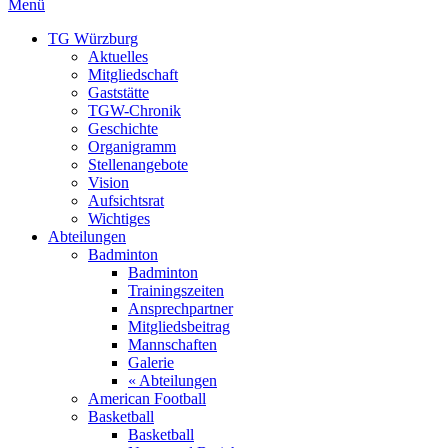
Menü
TG Würzburg
Aktuelles
Mitgliedschaft
Gaststätte
TGW-Chronik
Geschichte
Organigramm
Stellenangebote
Vision
Aufsichtsrat
Wichtiges
Abteilungen
Badminton
Badminton
Trainingszeiten
Ansprechpartner
Mitgliedsbeitrag
Mannschaften
Galerie
« Abteilungen
American Football
Basketball
Basketball