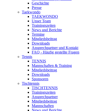
Geschichte
Presse
Taekwondo
TAEKWONDO
Unser Team
Trainingszeiten
News und Berichte
Termine
Mitgliedsbeitrag
Downloads
Ansprechpartner und Kontakt
FAQ - Häufig gestellte Fragen
Tennis
TENNIS
Mannschaften & Training
Mitgliedsbeitrag
Downloads
Sponsoren
Tischtennis
TISCHTENNIS
Trainingszeiten
Ansprechpartner
Mitgliedsbeitrag
Mannschaften
News und Berichte