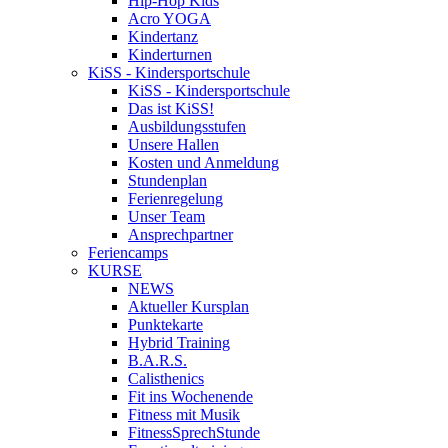
Hip-Hop Kids
Acro YOGA
Kindertanz
Kinderturnen
KiSS - Kindersportschule
KiSS - Kindersportschule
Das ist KiSS!
Ausbildungsstufen
Unsere Hallen
Kosten und Anmeldung
Stundenplan
Ferienregelung
Unser Team
Ansprechpartner
Feriencamps
KURSE
NEWS
Aktueller Kursplan
Punktekarte
Hybrid Training
B.A.R.S.
Calisthenics
Fit ins Wochenende
Fitness mit Musik
FitnessSprechStunde