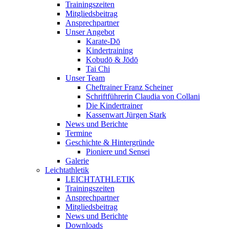
Trainingszeiten
Mitgliedsbeitrag
Ansprechpartner
Unser Angebot
Karate-Dō
Kindertraining
Kobudō & Jōdō
Tai Chi
Unser Team
Cheftrainer Franz Scheiner
Schriftführerin Claudia von Collani
Die Kindertrainer
Kassenwart Jürgen Stark
News und Berichte
Termine
Geschichte & Hintergründe
Pioniere und Sensei
Galerie
Leichtathletik
LEICHTATHLETIK
Trainingszeiten
Ansprechpartner
Mitgliedsbeitrag
News und Berichte
Downloads