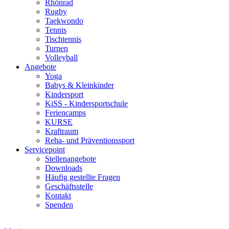
Rhönrad
Rugby
Taekwondo
Tennis
Tischtennis
Turnen
Volleyball
Angebote
Yoga
Babys & Kleinkinder
Kindersport
KiSS - Kindersportschule
Feriencamps
KURSE
Kraftraum
Reha- und Präventionssport
Servicepoint
Stellenangebote
Downloads
Häufig gestellte Fragen
Geschäftsstelle
Kontakt
Spenden