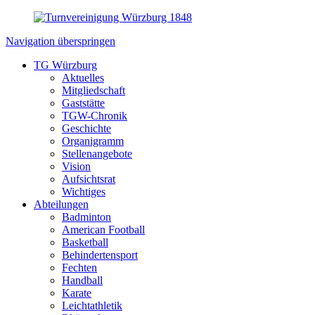
Navigation überspringen
TG Würzburg
Aktuelles
Mitgliedschaft
Gaststätte
TGW-Chronik
Geschichte
Organigramm
Stellenangebote
Vision
Aufsichtsrat
Wichtiges
Abteilungen
Badminton
American Football
Basketball
Behindertensport
Fechten
Handball
Karate
Leichtathletik