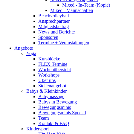
Mixed - In-Team (Kopie)
Mixed - Mannschaften
Beachvolleyball
Ansprechpartner
Mitgliedsbeitrag
News und Berichte
Sponsoren
Termine + Veranstaltungen
Angebote
Yoga
Kursblöcke
FLEX Termine
Wochenübersicht
Workshops
Über uns
Stellenangebot
Babys & Kleinkinder
Babymassage
Babys in Bewegung
Bewegungsminis
Bewegungsminis Special
Team
Kontakt & FAQ
Kindersport