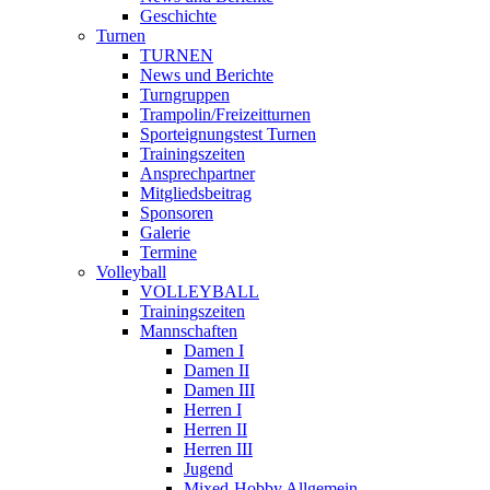
Geschichte
Turnen
TURNEN
News und Berichte
Turngruppen
Trampolin/Freizeitturnen
Sporteignungstest Turnen
Trainingszeiten
Ansprechpartner
Mitgliedsbeitrag
Sponsoren
Galerie
Termine
Volleyball
VOLLEYBALL
Trainingszeiten
Mannschaften
Damen I
Damen II
Damen III
Herren I
Herren II
Herren III
Jugend
Mixed-Hobby Allgemein