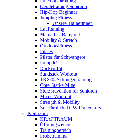
Functionaltraining
Gerätetraining Senioren
Hip-Hop Beginner
Jumping Fitness
Unsere Trainerinnen
Lauftraining
Mama fit - Baby mit
Mobility & Stretch
Outdoor-Fitness
Pilates
Pilates für Schwangere
Pump it!
Rücken-Fit
Sandsack Workout
TRX®- Schlingentraining
Core-Starke Mitte
Sturzprävention für Senioren
Mixed Workout
Strength & Mobility
Zeit für dich-TGW Frauenkurs
Kraftraum
KRAFTRAUM
Öffnungszeiten
Trainingbereich
Probetraining