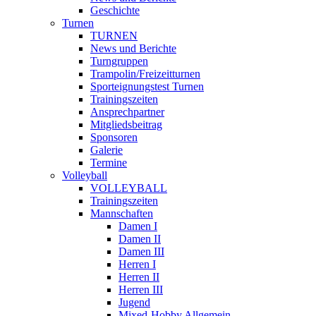
Geschichte
Turnen
TURNEN
News und Berichte
Turngruppen
Trampolin/Freizeitturnen
Sporteignungstest Turnen
Trainingszeiten
Ansprechpartner
Mitgliedsbeitrag
Sponsoren
Galerie
Termine
Volleyball
VOLLEYBALL
Trainingszeiten
Mannschaften
Damen I
Damen II
Damen III
Herren I
Herren II
Herren III
Jugend
Mixed-Hobby Allgemein