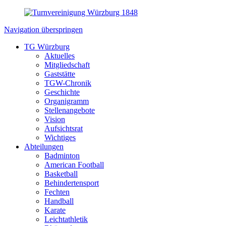
Navigation überspringen
TG Würzburg
Aktuelles
Mitgliedschaft
Gaststätte
TGW-Chronik
Geschichte
Organigramm
Stellenangebote
Vision
Aufsichtsrat
Wichtiges
Abteilungen
Badminton
American Football
Basketball
Behindertensport
Fechten
Handball
Karate
Leichtathletik