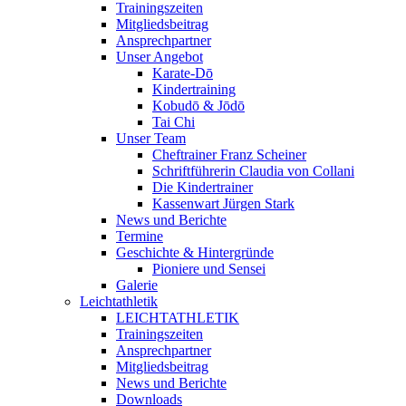
Trainingszeiten
Mitgliedsbeitrag
Ansprechpartner
Unser Angebot
Karate-Dō
Kindertraining
Kobudō & Jōdō
Tai Chi
Unser Team
Cheftrainer Franz Scheiner
Schriftführerin Claudia von Collani
Die Kindertrainer
Kassenwart Jürgen Stark
News und Berichte
Termine
Geschichte & Hintergründe
Pioniere und Sensei
Galerie
Leichtathletik
LEICHTATHLETIK
Trainingszeiten
Ansprechpartner
Mitgliedsbeitrag
News und Berichte
Downloads