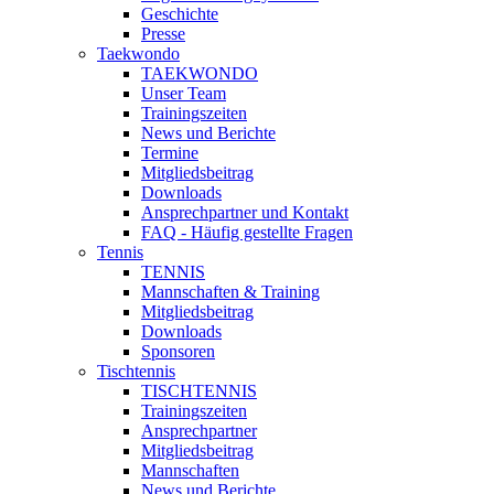
Geschichte
Presse
Taekwondo
TAEKWONDO
Unser Team
Trainingszeiten
News und Berichte
Termine
Mitgliedsbeitrag
Downloads
Ansprechpartner und Kontakt
FAQ - Häufig gestellte Fragen
Tennis
TENNIS
Mannschaften & Training
Mitgliedsbeitrag
Downloads
Sponsoren
Tischtennis
TISCHTENNIS
Trainingszeiten
Ansprechpartner
Mitgliedsbeitrag
Mannschaften
News und Berichte