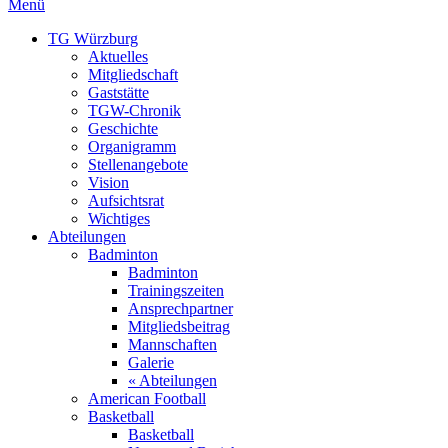
Menü
TG Würzburg
Aktuelles
Mitgliedschaft
Gaststätte
TGW-Chronik
Geschichte
Organigramm
Stellenangebote
Vision
Aufsichtsrat
Wichtiges
Abteilungen
Badminton
Badminton
Trainingszeiten
Ansprechpartner
Mitgliedsbeitrag
Mannschaften
Galerie
« Abteilungen
American Football
Basketball
Basketball