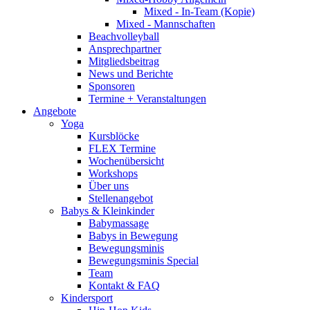
Mixed - In-Team (Kopie)
Mixed - Mannschaften
Beachvolleyball
Ansprechpartner
Mitgliedsbeitrag
News und Berichte
Sponsoren
Termine + Veranstaltungen
Angebote
Yoga
Kursblöcke
FLEX Termine
Wochenübersicht
Workshops
Über uns
Stellenangebot
Babys & Kleinkinder
Babymassage
Babys in Bewegung
Bewegungsminis
Bewegungsminis Special
Team
Kontakt & FAQ
Kindersport