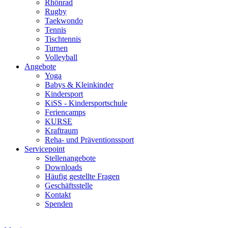
Rhönrad
Rugby
Taekwondo
Tennis
Tischtennis
Turnen
Volleyball
Angebote
Yoga
Babys & Kleinkinder
Kindersport
KiSS - Kindersportschule
Feriencamps
KURSE
Kraftraum
Reha- und Präventionssport
Servicepoint
Stellenangebote
Downloads
Häufig gestellte Fragen
Geschäftsstelle
Kontakt
Spenden