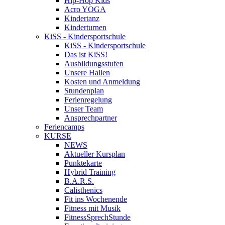
Hip-Hop Kids
Acro YOGA
Kindertanz
Kinderturnen
KiSS - Kindersportschule
KiSS - Kindersportschule
Das ist KiSS!
Ausbildungsstufen
Unsere Hallen
Kosten und Anmeldung
Stundenplan
Ferienregelung
Unser Team
Ansprechpartner
Feriencamps
KURSE
NEWS
Aktueller Kursplan
Punktekarte
Hybrid Training
B.A.R.S.
Calisthenics
Fit ins Wochenende
Fitness mit Musik
FitnessSprechStunde