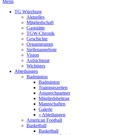
Menü
TG Würzburg
Aktuelles
Mitgliedschaft
Gaststätte
TGW-Chronik
Geschichte
Organigramm
Stellenangebote
Vision
Aufsichtsrat
Wichtiges
Abteilungen
Badminton
Badminton
Trainingszeiten
Ansprechpartner
Mitgliedsbeitrag
Mannschaften
Galerie
« Abteilungen
American Football
Basketball
Basketball