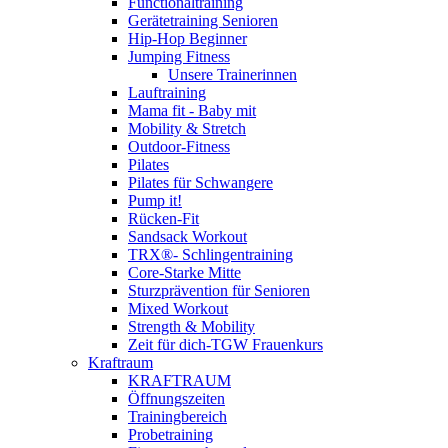
Functionaltraining
Gerätetraining Senioren
Hip-Hop Beginner
Jumping Fitness
Unsere Trainerinnen
Lauftraining
Mama fit - Baby mit
Mobility & Stretch
Outdoor-Fitness
Pilates
Pilates für Schwangere
Pump it!
Rücken-Fit
Sandsack Workout
TRX®- Schlingentraining
Core-Starke Mitte
Sturzprävention für Senioren
Mixed Workout
Strength & Mobility
Zeit für dich-TGW Frauenkurs
Kraftraum
KRAFTRAUM
Öffnungszeiten
Trainingbereich
Probetraining