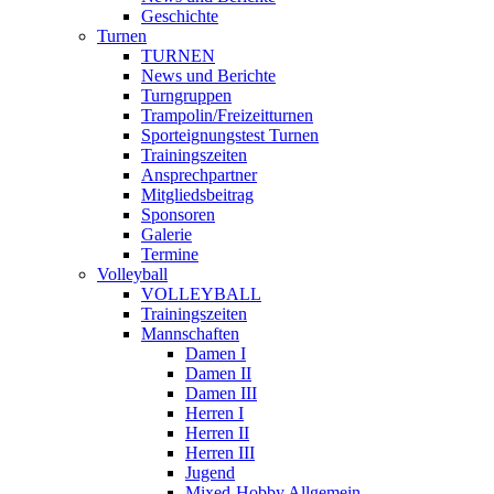
Geschichte
Turnen
TURNEN
News und Berichte
Turngruppen
Trampolin/Freizeitturnen
Sporteignungstest Turnen
Trainingszeiten
Ansprechpartner
Mitgliedsbeitrag
Sponsoren
Galerie
Termine
Volleyball
VOLLEYBALL
Trainingszeiten
Mannschaften
Damen I
Damen II
Damen III
Herren I
Herren II
Herren III
Jugend
Mixed-Hobby Allgemein