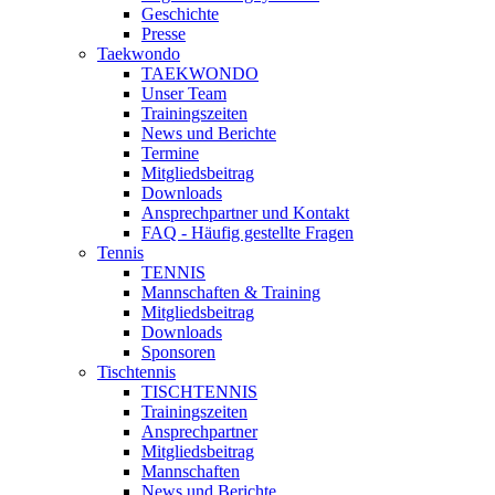
Geschichte
Presse
Taekwondo
TAEKWONDO
Unser Team
Trainingszeiten
News und Berichte
Termine
Mitgliedsbeitrag
Downloads
Ansprechpartner und Kontakt
FAQ - Häufig gestellte Fragen
Tennis
TENNIS
Mannschaften & Training
Mitgliedsbeitrag
Downloads
Sponsoren
Tischtennis
TISCHTENNIS
Trainingszeiten
Ansprechpartner
Mitgliedsbeitrag
Mannschaften
News und Berichte