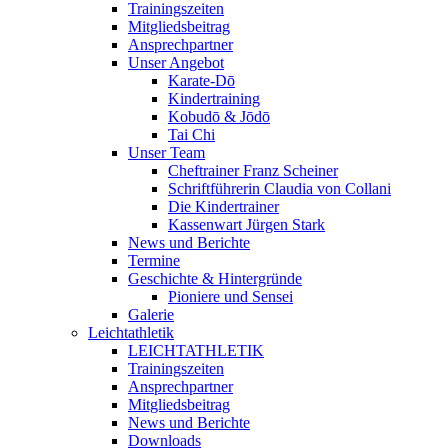
Trainingszeiten
Mitgliedsbeitrag
Ansprechpartner
Unser Angebot
Karate-Dō
Kindertraining
Kobudō & Jōdō
Tai Chi
Unser Team
Cheftrainer Franz Scheiner
Schriftführerin Claudia von Collani
Die Kindertrainer
Kassenwart Jürgen Stark
News und Berichte
Termine
Geschichte & Hintergründe
Pioniere und Sensei
Galerie
Leichtathletik
LEICHTATHLETIK
Trainingszeiten
Ansprechpartner
Mitgliedsbeitrag
News und Berichte
Downloads