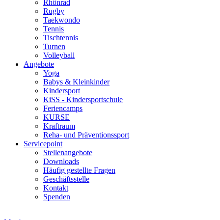
Rhönrad
Rugby
Taekwondo
Tennis
Tischtennis
Turnen
Volleyball
Angebote
Yoga
Babys & Kleinkinder
Kindersport
KiSS - Kindersportschule
Feriencamps
KURSE
Kraftraum
Reha- und Präventionssport
Servicepoint
Stellenangebote
Downloads
Häufig gestellte Fragen
Geschäftsstelle
Kontakt
Spenden