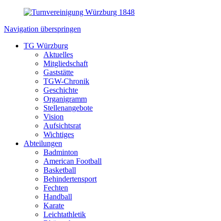
Navigation überspringen
TG Würzburg
Aktuelles
Mitgliedschaft
Gaststätte
TGW-Chronik
Geschichte
Organigramm
Stellenangebote
Vision
Aufsichtsrat
Wichtiges
Abteilungen
Badminton
American Football
Basketball
Behindertensport
Fechten
Handball
Karate
Leichtathletik