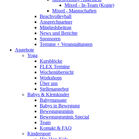
Mixed - In-Team (Kopie)
Mixed - Mannschaften
Beachvolleyball
Ansprechpartner
Mitgliedsbeitrag
News und Berichte
Sponsoren
Termine + Veranstaltungen
Angebote
Yoga
Kursblöcke
FLEX Termine
Wochenübersicht
Workshops
Über uns
Stellenangebot
Babys & Kleinkinder
Babymassage
Babys in Bewegung
Bewegungsminis
Bewegungsminis Special
Team
Kontakt & FAQ
Kindersport