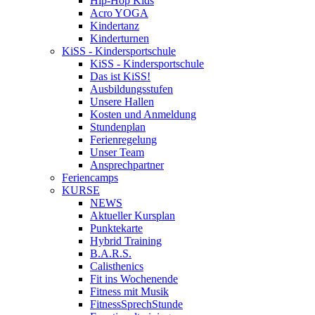
Hip-Hop Kids
Acro YOGA
Kindertanz
Kinderturnen
KiSS - Kindersportschule
KiSS - Kindersportschule
Das ist KiSS!
Ausbildungsstufen
Unsere Hallen
Kosten und Anmeldung
Stundenplan
Ferienregelung
Unser Team
Ansprechpartner
Feriencamps
KURSE
NEWS
Aktueller Kursplan
Punktekarte
Hybrid Training
B.A.R.S.
Calisthenics
Fit ins Wochenende
Fitness mit Musik
FitnessSprechStunde