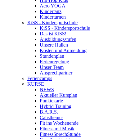
Hip-Hop Kids
Acro YOGA
Kindertanz
Kinderturnen
KiSS - Kindersportschule
KiSS - Kindersportschule
Das ist KiSS!
Ausbildungsstufen
Unsere Hallen
Kosten und Anmeldung
Stundenplan
Ferienregelung
Unser Team
Ansprechpartner
Feriencamps
KURSE
NEWS
Aktueller Kursplan
Punktekarte
Hybrid Training
B.A.R.S.
Calisthenics
Fit ins Wochenende
Fitness mit Musik
FitnessSprechStunde