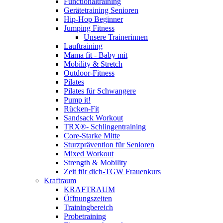
Functionaltraining
Gerätetraining Senioren
Hip-Hop Beginner
Jumping Fitness
Unsere Trainerinnen
Lauftraining
Mama fit - Baby mit
Mobility & Stretch
Outdoor-Fitness
Pilates
Pilates für Schwangere
Pump it!
Rücken-Fit
Sandsack Workout
TRX®- Schlingentraining
Core-Starke Mitte
Sturzprävention für Senioren
Mixed Workout
Strength & Mobility
Zeit für dich-TGW Frauenkurs
Kraftraum
KRAFTRAUM
Öffnungszeiten
Trainingbereich
Probetraining