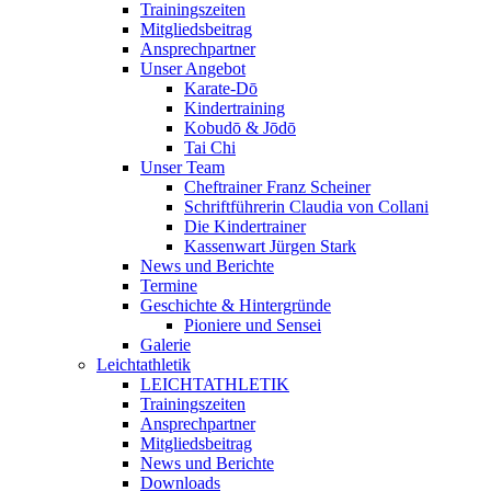
Trainingszeiten
Mitgliedsbeitrag
Ansprechpartner
Unser Angebot
Karate-Dō
Kindertraining
Kobudō & Jōdō
Tai Chi
Unser Team
Cheftrainer Franz Scheiner
Schriftführerin Claudia von Collani
Die Kindertrainer
Kassenwart Jürgen Stark
News und Berichte
Termine
Geschichte & Hintergründe
Pioniere und Sensei
Galerie
Leichtathletik
LEICHTATHLETIK
Trainingszeiten
Ansprechpartner
Mitgliedsbeitrag
News und Berichte
Downloads