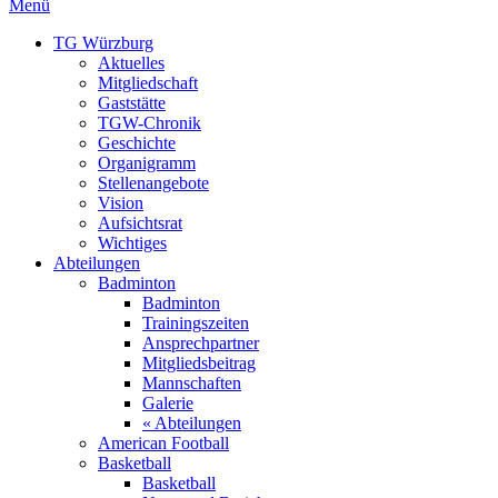
Menü
TG Würzburg
Aktuelles
Mitgliedschaft
Gaststätte
TGW-Chronik
Geschichte
Organigramm
Stellenangebote
Vision
Aufsichtsrat
Wichtiges
Abteilungen
Badminton
Badminton
Trainingszeiten
Ansprechpartner
Mitgliedsbeitrag
Mannschaften
Galerie
« Abteilungen
American Football
Basketball
Basketball