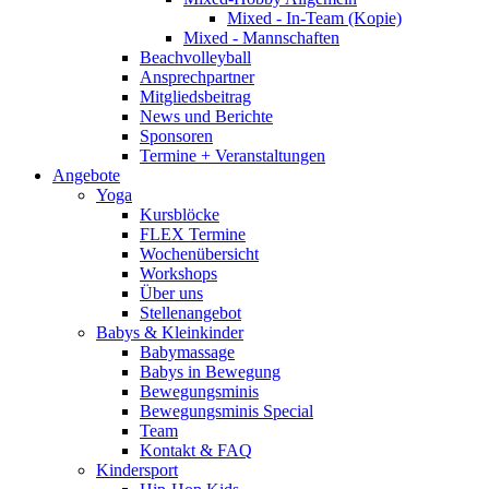
Mixed - In-Team (Kopie)
Mixed - Mannschaften
Beachvolleyball
Ansprechpartner
Mitgliedsbeitrag
News und Berichte
Sponsoren
Termine + Veranstaltungen
Angebote
Yoga
Kursblöcke
FLEX Termine
Wochenübersicht
Workshops
Über uns
Stellenangebot
Babys & Kleinkinder
Babymassage
Babys in Bewegung
Bewegungsminis
Bewegungsminis Special
Team
Kontakt & FAQ
Kindersport