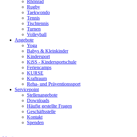
Rhönrad
Rugby
Taekwondo
Tennis
Tischtennis
Turnen
Volleyball
Angebote
Yoga
Babys & Kleinkinder
Kindersport
KiSS - Kindersportschule
Feriencamps
KURSE
Kraftraum
Reha- und Präventionssport
Servicepoint
Stellenangebote
Downloads
Häufig gestellte Fragen
Geschäftsstelle
Kontakt
Spenden