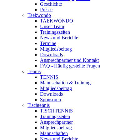
Geschichte
Presse
Taekwondo
TAEKWONDO
Unser Team
Trainingszeiten
News und Berichte
Termine
Mitgliedsbeitrag
Downloads
Ansprechpartner und Kontakt
FAQ - Häufig gestellte Fragen
Tennis
TENNIS
Mannschaften & Training
Mitgliedsbeitrag
Downloads
Sponsoren
Tischtennis
TISCHTENNIS
Trainingszeiten
Ansprechpartner
Mitgliedsbeitrag
Mannschaften
News und Berichte