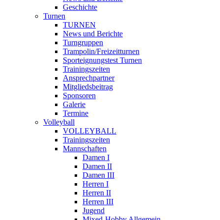
Geschichte
Turnen
TURNEN
News und Berichte
Turngruppen
Trampolin/Freizeitturnen
Sporteignungstest Turnen
Trainingszeiten
Ansprechpartner
Mitgliedsbeitrag
Sponsoren
Galerie
Termine
Volleyball
VOLLEYBALL
Trainingszeiten
Mannschaften
Damen I
Damen II
Damen III
Herren I
Herren II
Herren III
Jugend
Mixed-Hobby Allgemein