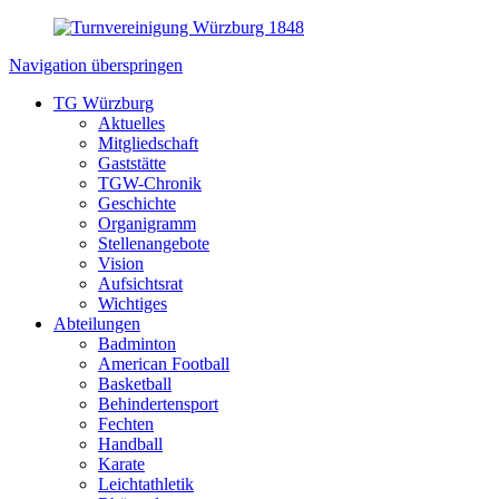
Navigation überspringen
TG Würzburg
Aktuelles
Mitgliedschaft
Gaststätte
TGW-Chronik
Geschichte
Organigramm
Stellenangebote
Vision
Aufsichtsrat
Wichtiges
Abteilungen
Badminton
American Football
Basketball
Behindertensport
Fechten
Handball
Karate
Leichtathletik