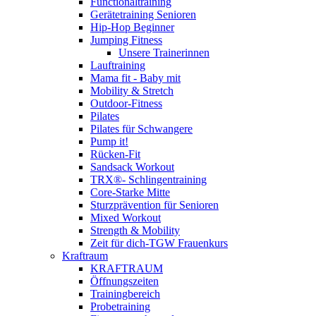
Functionaltraining
Gerätetraining Senioren
Hip-Hop Beginner
Jumping Fitness
Unsere Trainerinnen
Lauftraining
Mama fit - Baby mit
Mobility & Stretch
Outdoor-Fitness
Pilates
Pilates für Schwangere
Pump it!
Rücken-Fit
Sandsack Workout
TRX®- Schlingentraining
Core-Starke Mitte
Sturzprävention für Senioren
Mixed Workout
Strength & Mobility
Zeit für dich-TGW Frauenkurs
Kraftraum
KRAFTRAUM
Öffnungszeiten
Trainingbereich
Probetraining