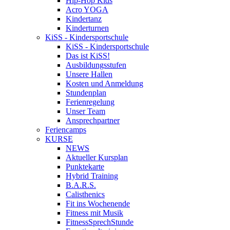
Hip-Hop Kids
Acro YOGA
Kindertanz
Kinderturnen
KiSS - Kindersportschule
KiSS - Kindersportschule
Das ist KiSS!
Ausbildungsstufen
Unsere Hallen
Kosten und Anmeldung
Stundenplan
Ferienregelung
Unser Team
Ansprechpartner
Feriencamps
KURSE
NEWS
Aktueller Kursplan
Punktekarte
Hybrid Training
B.A.R.S.
Calisthenics
Fit ins Wochenende
Fitness mit Musik
FitnessSprechStunde