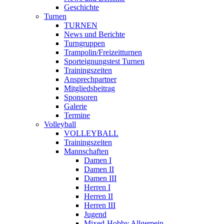
Geschichte
Turnen
TURNEN
News und Berichte
Turngruppen
Trampolin/Freizeitturnen
Sporteignungstest Turnen
Trainingszeiten
Ansprechpartner
Mitgliedsbeitrag
Sponsoren
Galerie
Termine
Volleyball
VOLLEYBALL
Trainingszeiten
Mannschaften
Damen I
Damen II
Damen III
Herren I
Herren II
Herren III
Jugend
Mixed-Hobby Allgemein