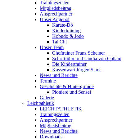
Trainingszeiten
Mitgliedsbeitrag
Ansprechpartner
Unser Angebot
Karate-Dō
Kindertraining
Kobudō & Jōdō
Tai Chi
Unser Team
Cheftrainer Franz Scheiner
Schriftführerin Claudia von Collani
Die Kindertrainer
Kassenwart Jürgen Stark
News und Berichte
Termine
Geschichte & Hintergründe
Pioniere und Sensei
Galerie
Leichtathletik
LEICHTATHLETIK
Trainingszeiten
Ansprechpartner
Mitgliedsbeitrag
News und Berichte
Downloads