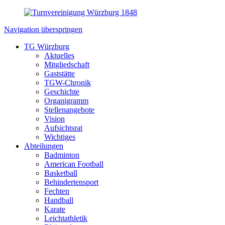
Navigation überspringen
TG Würzburg
Aktuelles
Mitgliedschaft
Gaststätte
TGW-Chronik
Geschichte
Organigramm
Stellenangebote
Vision
Aufsichtsrat
Wichtiges
Abteilungen
Badminton
American Football
Basketball
Behindertensport
Fechten
Handball
Karate
Leichtathletik