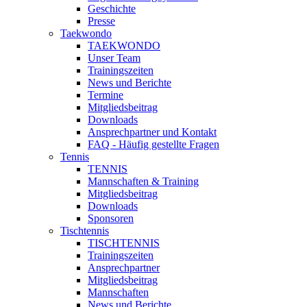
Geschichte
Presse
Taekwondo
TAEKWONDO
Unser Team
Trainingszeiten
News und Berichte
Termine
Mitgliedsbeitrag
Downloads
Ansprechpartner und Kontakt
FAQ - Häufig gestellte Fragen
Tennis
TENNIS
Mannschaften & Training
Mitgliedsbeitrag
Downloads
Sponsoren
Tischtennis
TISCHTENNIS
Trainingszeiten
Ansprechpartner
Mitgliedsbeitrag
Mannschaften
News und Berichte