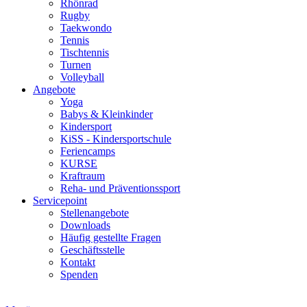
Rhönrad
Rugby
Taekwondo
Tennis
Tischtennis
Turnen
Volleyball
Angebote
Yoga
Babys & Kleinkinder
Kindersport
KiSS - Kindersportschule
Feriencamps
KURSE
Kraftraum
Reha- und Präventionssport
Servicepoint
Stellenangebote
Downloads
Häufig gestellte Fragen
Geschäftsstelle
Kontakt
Spenden