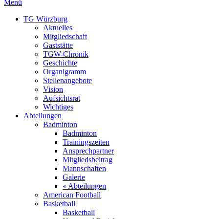
Menü
TG Würzburg
Aktuelles
Mitgliedschaft
Gaststätte
TGW-Chronik
Geschichte
Organigramm
Stellenangebote
Vision
Aufsichtsrat
Wichtiges
Abteilungen
Badminton
Badminton
Trainingszeiten
Ansprechpartner
Mitgliedsbeitrag
Mannschaften
Galerie
« Abteilungen
American Football
Basketball
Basketball