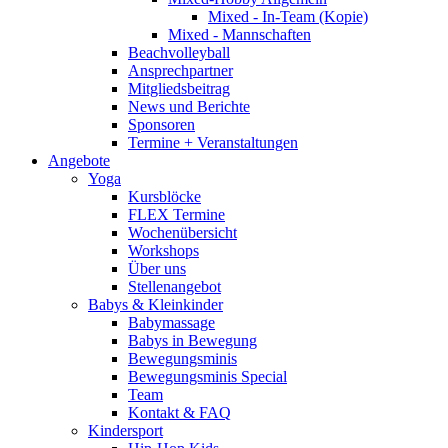
Mixed - In-Team (Kopie)
Mixed - Mannschaften
Beachvolleyball
Ansprechpartner
Mitgliedsbeitrag
News und Berichte
Sponsoren
Termine + Veranstaltungen
Angebote
Yoga
Kursblöcke
FLEX Termine
Wochenübersicht
Workshops
Über uns
Stellenangebot
Babys & Kleinkinder
Babymassage
Babys in Bewegung
Bewegungsminis
Bewegungsminis Special
Team
Kontakt & FAQ
Kindersport