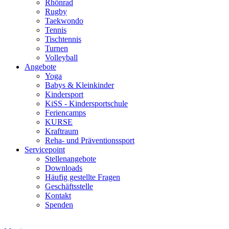
Rhönrad
Rugby
Taekwondo
Tennis
Tischtennis
Turnen
Volleyball
Angebote
Yoga
Babys & Kleinkinder
Kindersport
KiSS - Kindersportschule
Feriencamps
KURSE
Kraftraum
Reha- und Präventionssport
Servicepoint
Stellenangebote
Downloads
Häufig gestellte Fragen
Geschäftsstelle
Kontakt
Spenden