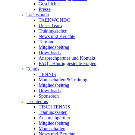
Geschichte
Presse
Taekwondo
TAEKWONDO
Unser Team
Trainingszeiten
News und Berichte
Termine
Mitgliedsbeitrag
Downloads
Ansprechpartner und Kontakt
FAQ - Häufig gestellte Fragen
Tennis
TENNIS
Mannschaften & Training
Mitgliedsbeitrag
Downloads
Sponsoren
Tischtennis
TISCHTENNIS
Trainingszeiten
Ansprechpartner
Mitgliedsbeitrag
Mannschaften
News und Berichte