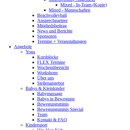
Mixed - In-Team (Kopie)
Mixed - Mannschaften
Beachvolleyball
Ansprechpartner
Mitgliedsbeitrag
News und Berichte
Sponsoren
Termine + Veranstaltungen
Angebote
Yoga
Kursblöcke
FLEX Termine
Wochenübersicht
Workshops
Über uns
Stellenangebot
Babys & Kleinkinder
Babymassage
Babys in Bewegung
Bewegungsminis
Bewegungsminis Special
Team
Kontakt & FAQ
Kindersport