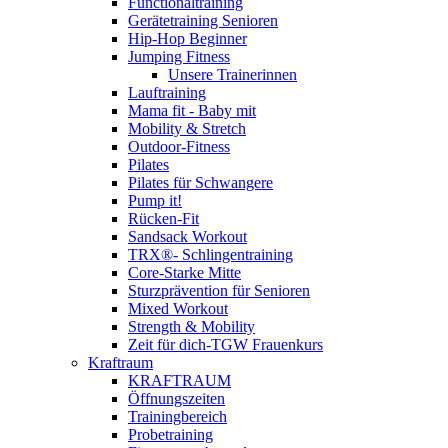
Functionaltraining
Gerätetraining Senioren
Hip-Hop Beginner
Jumping Fitness
Unsere Trainerinnen
Lauftraining
Mama fit - Baby mit
Mobility & Stretch
Outdoor-Fitness
Pilates
Pilates für Schwangere
Pump it!
Rücken-Fit
Sandsack Workout
TRX®- Schlingentraining
Core-Starke Mitte
Sturzprävention für Senioren
Mixed Workout
Strength & Mobility
Zeit für dich-TGW Frauenkurs
Kraftraum
KRAFTRAUM
Öffnungszeiten
Trainingbereich
Probetraining