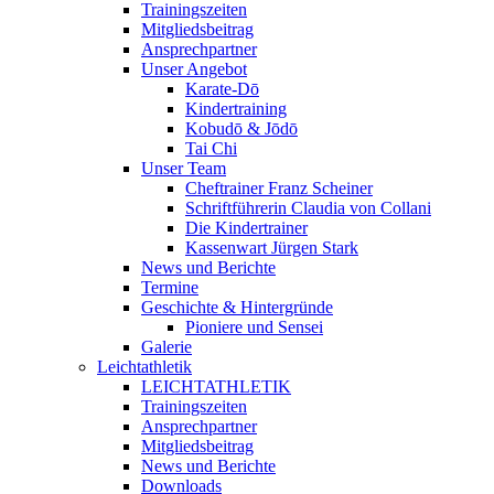
Trainingszeiten
Mitgliedsbeitrag
Ansprechpartner
Unser Angebot
Karate-Dō
Kindertraining
Kobudō & Jōdō
Tai Chi
Unser Team
Cheftrainer Franz Scheiner
Schriftführerin Claudia von Collani
Die Kindertrainer
Kassenwart Jürgen Stark
News und Berichte
Termine
Geschichte & Hintergründe
Pioniere und Sensei
Galerie
Leichtathletik
LEICHTATHLETIK
Trainingszeiten
Ansprechpartner
Mitgliedsbeitrag
News und Berichte
Downloads