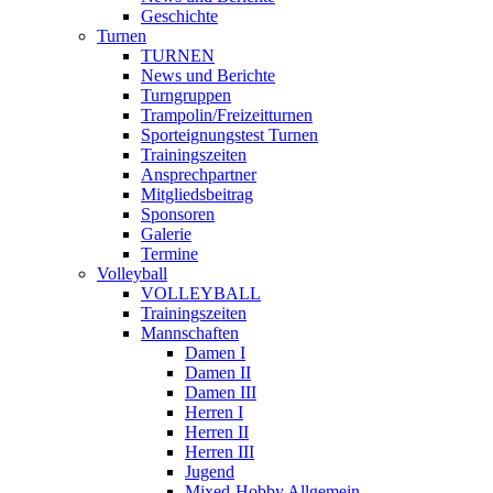
Geschichte
Turnen
TURNEN
News und Berichte
Turngruppen
Trampolin/Freizeitturnen
Sporteignungstest Turnen
Trainingszeiten
Ansprechpartner
Mitgliedsbeitrag
Sponsoren
Galerie
Termine
Volleyball
VOLLEYBALL
Trainingszeiten
Mannschaften
Damen I
Damen II
Damen III
Herren I
Herren II
Herren III
Jugend
Mixed-Hobby Allgemein