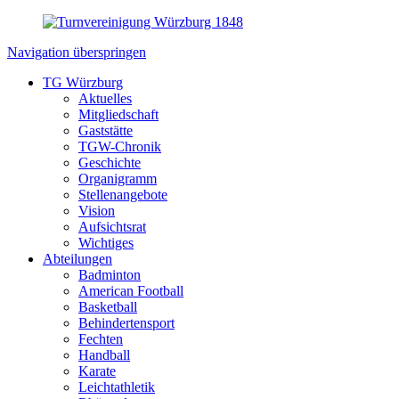
Navigation überspringen
TG Würzburg
Aktuelles
Mitgliedschaft
Gaststätte
TGW-Chronik
Geschichte
Organigramm
Stellenangebote
Vision
Aufsichtsrat
Wichtiges
Abteilungen
Badminton
American Football
Basketball
Behindertensport
Fechten
Handball
Karate
Leichtathletik