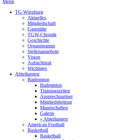
Menü
TG Würzburg
Aktuelles
Mitgliedschaft
Gaststätte
TGW-Chronik
Geschichte
Organigramm
Stellenangebote
Vision
Aufsichtsrat
Wichtiges
Abteilungen
Badminton
Badminton
Trainingszeiten
Ansprechpartner
Mitgliedsbeitrag
Mannschaften
Galerie
« Abteilungen
American Football
Basketball
Basketball