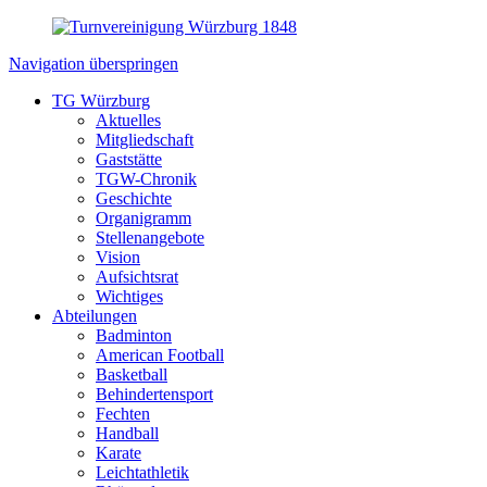
Navigation überspringen
TG Würzburg
Aktuelles
Mitgliedschaft
Gaststätte
TGW-Chronik
Geschichte
Organigramm
Stellenangebote
Vision
Aufsichtsrat
Wichtiges
Abteilungen
Badminton
American Football
Basketball
Behindertensport
Fechten
Handball
Karate
Leichtathletik