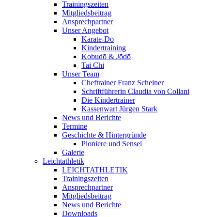
Trainingszeiten
Mitgliedsbeitrag
Ansprechpartner
Unser Angebot
Karate-Dō
Kindertraining
Kobudō & Jōdō
Tai Chi
Unser Team
Cheftrainer Franz Scheiner
Schriftführerin Claudia von Collani
Die Kindertrainer
Kassenwart Jürgen Stark
News und Berichte
Termine
Geschichte & Hintergründe
Pioniere und Sensei
Galerie
Leichtathletik
LEICHTATHLETIK
Trainingszeiten
Ansprechpartner
Mitgliedsbeitrag
News und Berichte
Downloads