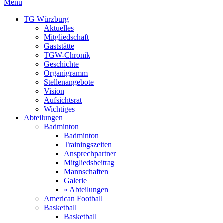
Menü
TG Würzburg
Aktuelles
Mitgliedschaft
Gaststätte
TGW-Chronik
Geschichte
Organigramm
Stellenangebote
Vision
Aufsichtsrat
Wichtiges
Abteilungen
Badminton
Badminton
Trainingszeiten
Ansprechpartner
Mitgliedsbeitrag
Mannschaften
Galerie
« Abteilungen
American Football
Basketball
Basketball