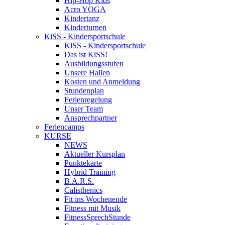
Hip-Hop Kids
Acro YOGA
Kindertanz
Kinderturnen
KiSS - Kindersportschule
KiSS - Kindersportschule
Das ist KiSS!
Ausbildungsstufen
Unsere Hallen
Kosten und Anmeldung
Stundenplan
Ferienregelung
Unser Team
Ansprechpartner
Feriencamps
KURSE
NEWS
Aktueller Kursplan
Punktekarte
Hybrid Training
B.A.R.S.
Calisthenics
Fit ins Wochenende
Fitness mit Musik
FitnessSprechStunde