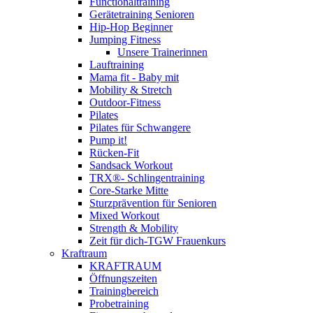
Functionaltraining
Gerätetraining Senioren
Hip-Hop Beginner
Jumping Fitness
Unsere Trainerinnen
Lauftraining
Mama fit - Baby mit
Mobility & Stretch
Outdoor-Fitness
Pilates
Pilates für Schwangere
Pump it!
Rücken-Fit
Sandsack Workout
TRX®- Schlingentraining
Core-Starke Mitte
Sturzprävention für Senioren
Mixed Workout
Strength & Mobility
Zeit für dich-TGW Frauenkurs
Kraftraum
KRAFTRAUM
Öffnungszeiten
Trainingbereich
Probetraining