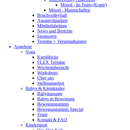
Mixed - In-Team (Kopie)
Mixed - Mannschaften
Beachvolleyball
Ansprechpartner
Mitgliedsbeitrag
News und Berichte
Sponsoren
Termine + Veranstaltungen
Angebote
Yoga
Kursblöcke
FLEX Termine
Wochenübersicht
Workshops
Über uns
Stellenangebot
Babys & Kleinkinder
Babymassage
Babys in Bewegung
Bewegungsminis
Bewegungsminis Special
Team
Kontakt & FAQ
Kindersport