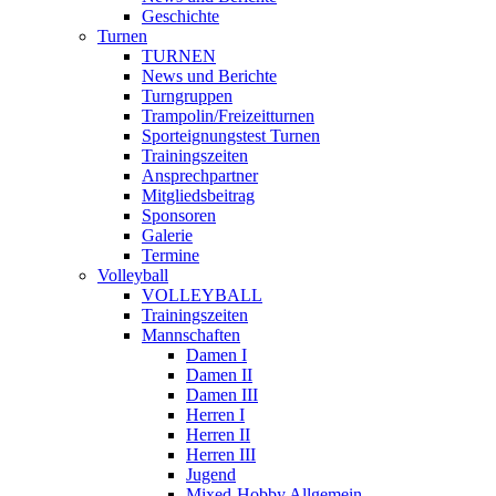
Geschichte
Turnen
TURNEN
News und Berichte
Turngruppen
Trampolin/Freizeitturnen
Sporteignungstest Turnen
Trainingszeiten
Ansprechpartner
Mitgliedsbeitrag
Sponsoren
Galerie
Termine
Volleyball
VOLLEYBALL
Trainingszeiten
Mannschaften
Damen I
Damen II
Damen III
Herren I
Herren II
Herren III
Jugend
Mixed-Hobby Allgemein