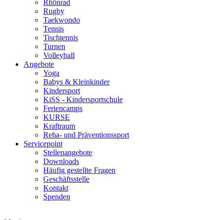
Rhönrad
Rugby
Taekwondo
Tennis
Tischtennis
Turnen
Volleyball
Angebote
Yoga
Babys & Kleinkinder
Kindersport
KiSS - Kindersportschule
Feriencamps
KURSE
Kraftraum
Reha- und Präventionssport
Servicepoint
Stellenangebote
Downloads
Häufig gestellte Fragen
Geschäftsstelle
Kontakt
Spenden