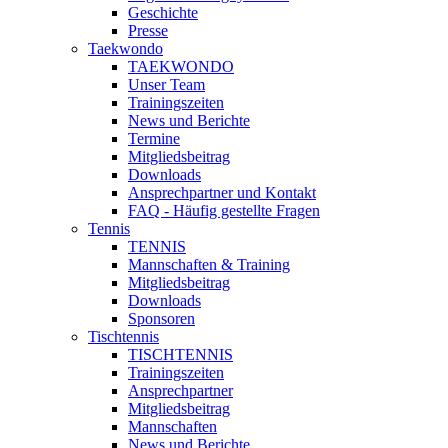
Geschichte
Presse
Taekwondo
TAEKWONDO
Unser Team
Trainingszeiten
News und Berichte
Termine
Mitgliedsbeitrag
Downloads
Ansprechpartner und Kontakt
FAQ - Häufig gestellte Fragen
Tennis
TENNIS
Mannschaften & Training
Mitgliedsbeitrag
Downloads
Sponsoren
Tischtennis
TISCHTENNIS
Trainingszeiten
Ansprechpartner
Mitgliedsbeitrag
Mannschaften
News und Berichte