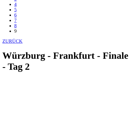
4
5
6
7
8
9
ZURÜCK
Würzburg - Frankfurt - Finale
- Tag 2