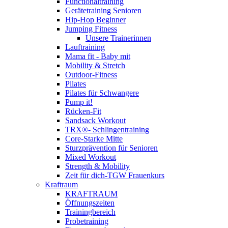
Functionaltraining
Gerätetraining Senioren
Hip-Hop Beginner
Jumping Fitness
Unsere Trainerinnen
Lauftraining
Mama fit - Baby mit
Mobility & Stretch
Outdoor-Fitness
Pilates
Pilates für Schwangere
Pump it!
Rücken-Fit
Sandsack Workout
TRX®- Schlingentraining
Core-Starke Mitte
Sturzprävention für Senioren
Mixed Workout
Strength & Mobility
Zeit für dich-TGW Frauenkurs
Kraftraum
KRAFTRAUM
Öffnungszeiten
Trainingbereich
Probetraining