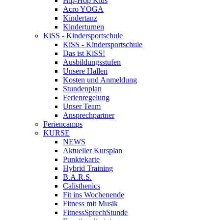
Hip-Hop Kids
Acro YOGA
Kindertanz
Kinderturnen
KiSS - Kindersportschule
KiSS - Kindersportschule
Das ist KiSS!
Ausbildungsstufen
Unsere Hallen
Kosten und Anmeldung
Stundenplan
Ferienregelung
Unser Team
Ansprechpartner
Feriencamps
KURSE
NEWS
Aktueller Kursplan
Punktekarte
Hybrid Training
B.A.R.S.
Calisthenics
Fit ins Wochenende
Fitness mit Musik
FitnessSprechStunde