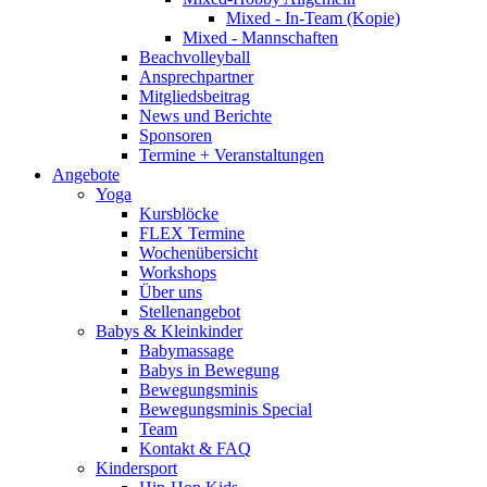
Mixed - In-Team (Kopie)
Mixed - Mannschaften
Beachvolleyball
Ansprechpartner
Mitgliedsbeitrag
News und Berichte
Sponsoren
Termine + Veranstaltungen
Angebote
Yoga
Kursblöcke
FLEX Termine
Wochenübersicht
Workshops
Über uns
Stellenangebot
Babys & Kleinkinder
Babymassage
Babys in Bewegung
Bewegungsminis
Bewegungsminis Special
Team
Kontakt & FAQ
Kindersport