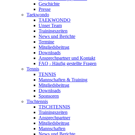
Geschichte
Presse
Taekwondo
TAEKWONDO
Unser Team
Trainingszeiten
News und Berichte
Termine
Mitgliedsbeitrag
Downloads
Ansprechpartner und Kontakt
FAQ - Häufig gestellte Fragen
Tennis
TENNIS
Mannschaften & Training
Mitgliedsbeitrag
Downloads
Sponsoren
Tischtennis
TISCHTENNIS
Trainingszeiten
Ansprechpartner
Mitgliedsbeitrag
Mannschaften
News und Berichte