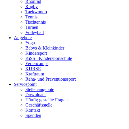
Rhönrad
Rugby
Taekwondo
Tennis
Tischtennis
Turnen
Volleyball
Angebote
Yoga
Babys & Kleinkinder
Kindersport
KiSS - Kindersportschule
Feriencamps
KURSE
Kraftraum
Reha- und Präventionssport
Servicepoint
Stellenangebote
Downloads
Häufig gestellte Fragen
Geschäftsstelle
Kontakt
Spenden