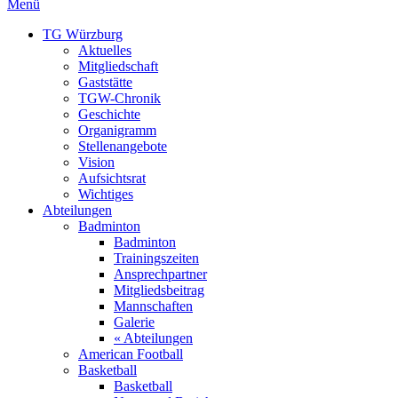
Menü
TG Würzburg
Aktuelles
Mitgliedschaft
Gaststätte
TGW-Chronik
Geschichte
Organigramm
Stellenangebote
Vision
Aufsichtsrat
Wichtiges
Abteilungen
Badminton
Badminton
Trainingszeiten
Ansprechpartner
Mitgliedsbeitrag
Mannschaften
Galerie
« Abteilungen
American Football
Basketball
Basketball