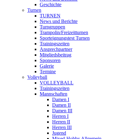
Geschichte
Turnen
TURNEN
News und Berichte
Turngruppen
Trampolin/Freizeitturnen
Sporteignungstest Turnen
Trainingszeiten
Ansprechpartner
Mitgliedsbeitrag
Sponsoren
Galerie
Termine
Volleyball
VOLLEYBALL
Trainingszeiten
Mannschaften
Damen I
Damen II
Damen III
Herren I
Herren II
Herren III
Jugend
Mixed-Hobby Allgemein