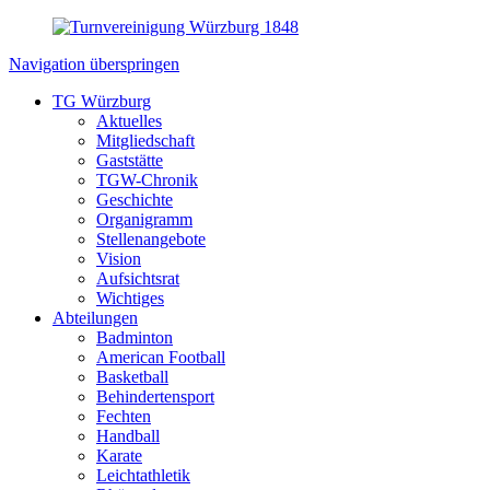
Navigation überspringen
TG Würzburg
Aktuelles
Mitgliedschaft
Gaststätte
TGW-Chronik
Geschichte
Organigramm
Stellenangebote
Vision
Aufsichtsrat
Wichtiges
Abteilungen
Badminton
American Football
Basketball
Behindertensport
Fechten
Handball
Karate
Leichtathletik