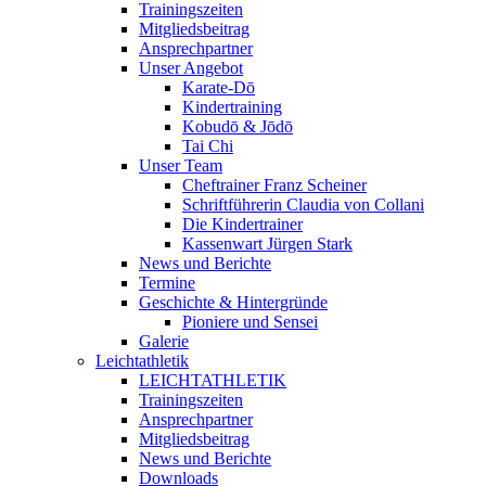
Trainingszeiten
Mitgliedsbeitrag
Ansprechpartner
Unser Angebot
Karate-Dō
Kindertraining
Kobudō & Jōdō
Tai Chi
Unser Team
Cheftrainer Franz Scheiner
Schriftführerin Claudia von Collani
Die Kindertrainer
Kassenwart Jürgen Stark
News und Berichte
Termine
Geschichte & Hintergründe
Pioniere und Sensei
Galerie
Leichtathletik
LEICHTATHLETIK
Trainingszeiten
Ansprechpartner
Mitgliedsbeitrag
News und Berichte
Downloads