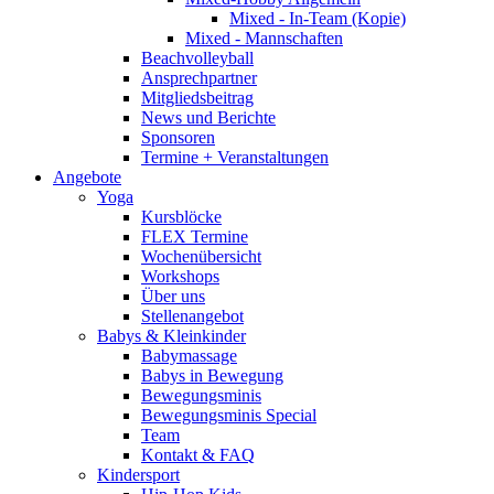
Mixed - In-Team (Kopie)
Mixed - Mannschaften
Beachvolleyball
Ansprechpartner
Mitgliedsbeitrag
News und Berichte
Sponsoren
Termine + Veranstaltungen
Angebote
Yoga
Kursblöcke
FLEX Termine
Wochenübersicht
Workshops
Über uns
Stellenangebot
Babys & Kleinkinder
Babymassage
Babys in Bewegung
Bewegungsminis
Bewegungsminis Special
Team
Kontakt & FAQ
Kindersport