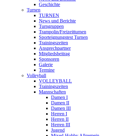
Geschichte
Turnen
TURNEN
News und Berichte
Turngruppen
Trampolin/Freizeitturnen
Sporteignungstest Turnen
Trainingszeiten
Ansprechpartner
Mitgliedsbeitrag
Sponsoren
Galerie
Termine
Volleyball
VOLLEYBALL
Trainingszeiten
Mannschaften
Damen I
Damen II
Damen III
Herren I
Herren II
Herren III
Jugend
Mixed-Hobby Allgemein