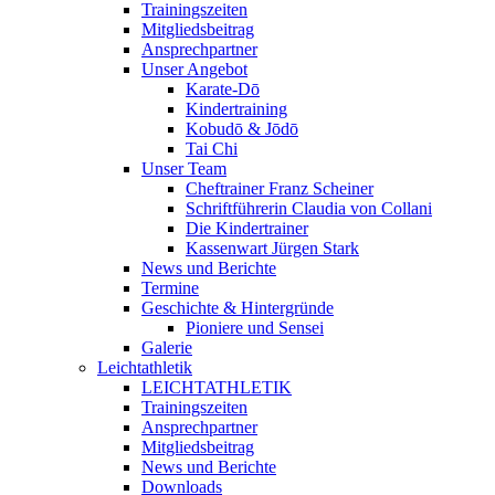
Trainingszeiten
Mitgliedsbeitrag
Ansprechpartner
Unser Angebot
Karate-Dō
Kindertraining
Kobudō & Jōdō
Tai Chi
Unser Team
Cheftrainer Franz Scheiner
Schriftführerin Claudia von Collani
Die Kindertrainer
Kassenwart Jürgen Stark
News und Berichte
Termine
Geschichte & Hintergründe
Pioniere und Sensei
Galerie
Leichtathletik
LEICHTATHLETIK
Trainingszeiten
Ansprechpartner
Mitgliedsbeitrag
News und Berichte
Downloads