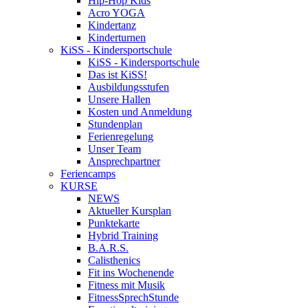
Hip-Hop Kids
Acro YOGA
Kindertanz
Kinderturnen
KiSS - Kindersportschule
KiSS - Kindersportschule
Das ist KiSS!
Ausbildungsstufen
Unsere Hallen
Kosten und Anmeldung
Stundenplan
Ferienregelung
Unser Team
Ansprechpartner
Feriencamps
KURSE
NEWS
Aktueller Kursplan
Punktekarte
Hybrid Training
B.A.R.S.
Calisthenics
Fit ins Wochenende
Fitness mit Musik
FitnessSprechStunde