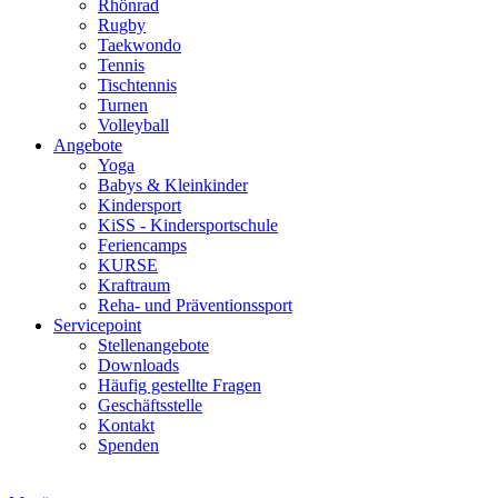
Rhönrad
Rugby
Taekwondo
Tennis
Tischtennis
Turnen
Volleyball
Angebote
Yoga
Babys & Kleinkinder
Kindersport
KiSS - Kindersportschule
Feriencamps
KURSE
Kraftraum
Reha- und Präventionssport
Servicepoint
Stellenangebote
Downloads
Häufig gestellte Fragen
Geschäftsstelle
Kontakt
Spenden