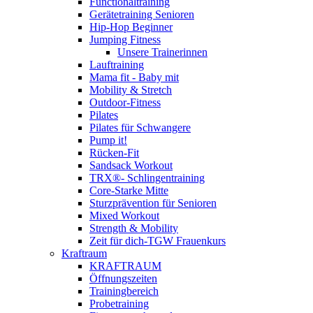
Functionaltraining
Gerätetraining Senioren
Hip-Hop Beginner
Jumping Fitness
Unsere Trainerinnen
Lauftraining
Mama fit - Baby mit
Mobility & Stretch
Outdoor-Fitness
Pilates
Pilates für Schwangere
Pump it!
Rücken-Fit
Sandsack Workout
TRX®- Schlingentraining
Core-Starke Mitte
Sturzprävention für Senioren
Mixed Workout
Strength & Mobility
Zeit für dich-TGW Frauenkurs
Kraftraum
KRAFTRAUM
Öffnungszeiten
Trainingbereich
Probetraining