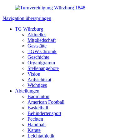
Navigation überspringen
TG Würzburg
Aktuelles
Mitgliedschaft
Gaststätte
TGW-Chronik
Geschichte
Organigramm
Stellenangebote
Vision
Aufsichtsrat
Wichtiges
Abteilungen
Badminton
American Football
Basketball
Behindertensport
Fechten
Handball
Karate
Leichtathletik