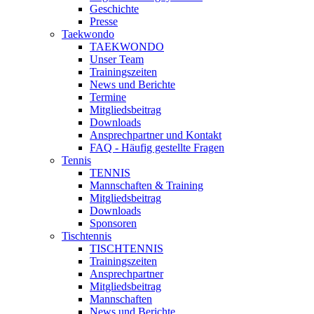
Geschichte
Presse
Taekwondo
TAEKWONDO
Unser Team
Trainingszeiten
News und Berichte
Termine
Mitgliedsbeitrag
Downloads
Ansprechpartner und Kontakt
FAQ - Häufig gestellte Fragen
Tennis
TENNIS
Mannschaften & Training
Mitgliedsbeitrag
Downloads
Sponsoren
Tischtennis
TISCHTENNIS
Trainingszeiten
Ansprechpartner
Mitgliedsbeitrag
Mannschaften
News und Berichte