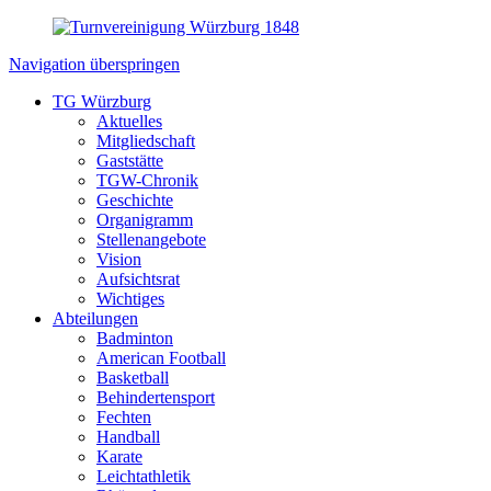
Navigation überspringen
TG Würzburg
Aktuelles
Mitgliedschaft
Gaststätte
TGW-Chronik
Geschichte
Organigramm
Stellenangebote
Vision
Aufsichtsrat
Wichtiges
Abteilungen
Badminton
American Football
Basketball
Behindertensport
Fechten
Handball
Karate
Leichtathletik