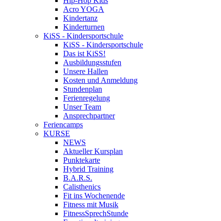
Hip-Hop Kids
Acro YOGA
Kindertanz
Kinderturnen
KiSS - Kindersportschule
KiSS - Kindersportschule
Das ist KiSS!
Ausbildungsstufen
Unsere Hallen
Kosten und Anmeldung
Stundenplan
Ferienregelung
Unser Team
Ansprechpartner
Feriencamps
KURSE
NEWS
Aktueller Kursplan
Punktekarte
Hybrid Training
B.A.R.S.
Calisthenics
Fit ins Wochenende
Fitness mit Musik
FitnessSprechStunde