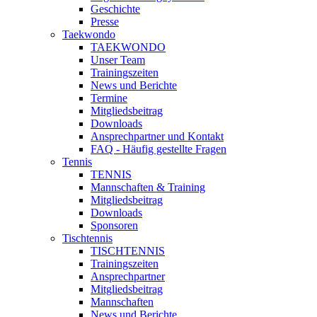
Geschichte
Presse
Taekwondo
TAEKWONDO
Unser Team
Trainingszeiten
News und Berichte
Termine
Mitgliedsbeitrag
Downloads
Ansprechpartner und Kontakt
FAQ - Häufig gestellte Fragen
Tennis
TENNIS
Mannschaften & Training
Mitgliedsbeitrag
Downloads
Sponsoren
Tischtennis
TISCHTENNIS
Trainingszeiten
Ansprechpartner
Mitgliedsbeitrag
Mannschaften
News und Berichte