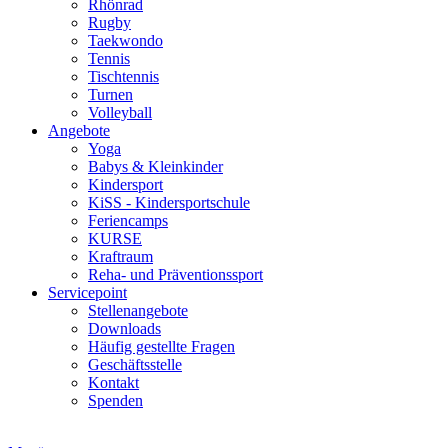
Rhönrad
Rugby
Taekwondo
Tennis
Tischtennis
Turnen
Volleyball
Angebote
Yoga
Babys & Kleinkinder
Kindersport
KiSS - Kindersportschule
Feriencamps
KURSE
Kraftraum
Reha- und Präventionssport
Servicepoint
Stellenangebote
Downloads
Häufig gestellte Fragen
Geschäftsstelle
Kontakt
Spenden