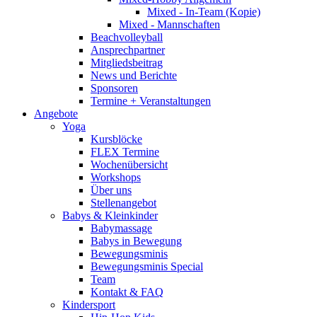
Mixed - In-Team (Kopie)
Mixed - Mannschaften
Beachvolleyball
Ansprechpartner
Mitgliedsbeitrag
News und Berichte
Sponsoren
Termine + Veranstaltungen
Angebote
Yoga
Kursblöcke
FLEX Termine
Wochenübersicht
Workshops
Über uns
Stellenangebot
Babys & Kleinkinder
Babymassage
Babys in Bewegung
Bewegungsminis
Bewegungsminis Special
Team
Kontakt & FAQ
Kindersport