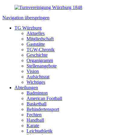
Navigation überspringen
TG Würzburg
Aktuelles
Mitgliedschaft
Gaststätte
TGW-Chronik
Geschichte
Organigramm
Stellenangebote
Vision
Aufsichtsrat
Wichtiges
Abteilungen
Badminton
American Football
Basketball
Behindertensport
Fechten
Handball
Karate
Leichtathletik