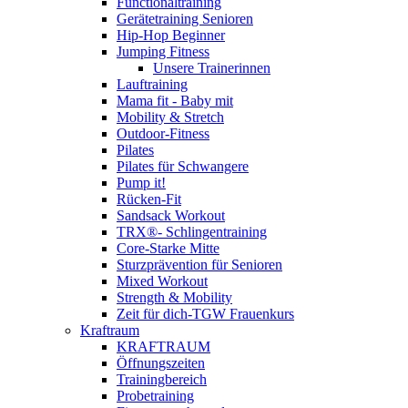
Functionaltraining
Gerätetraining Senioren
Hip-Hop Beginner
Jumping Fitness
Unsere Trainerinnen
Lauftraining
Mama fit - Baby mit
Mobility & Stretch
Outdoor-Fitness
Pilates
Pilates für Schwangere
Pump it!
Rücken-Fit
Sandsack Workout
TRX®- Schlingentraining
Core-Starke Mitte
Sturzprävention für Senioren
Mixed Workout
Strength & Mobility
Zeit für dich-TGW Frauenkurs
Kraftraum
KRAFTRAUM
Öffnungszeiten
Trainingbereich
Probetraining