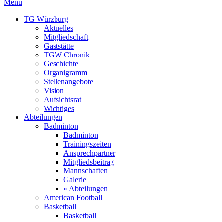
Menü
TG Würzburg
Aktuelles
Mitgliedschaft
Gaststätte
TGW-Chronik
Geschichte
Organigramm
Stellenangebote
Vision
Aufsichtsrat
Wichtiges
Abteilungen
Badminton
Badminton
Trainingszeiten
Ansprechpartner
Mitgliedsbeitrag
Mannschaften
Galerie
« Abteilungen
American Football
Basketball
Basketball