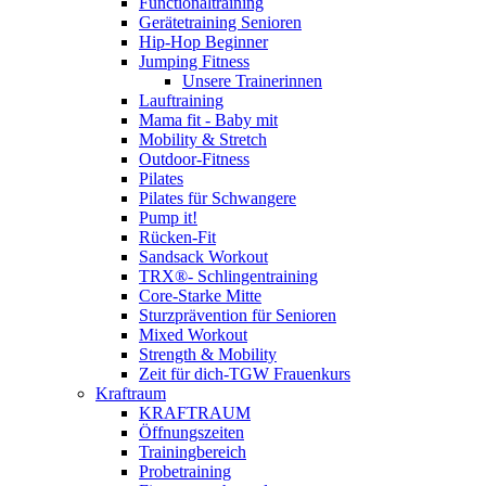
Functionaltraining
Gerätetraining Senioren
Hip-Hop Beginner
Jumping Fitness
Unsere Trainerinnen
Lauftraining
Mama fit - Baby mit
Mobility & Stretch
Outdoor-Fitness
Pilates
Pilates für Schwangere
Pump it!
Rücken-Fit
Sandsack Workout
TRX®- Schlingentraining
Core-Starke Mitte
Sturzprävention für Senioren
Mixed Workout
Strength & Mobility
Zeit für dich-TGW Frauenkurs
Kraftraum
KRAFTRAUM
Öffnungszeiten
Trainingbereich
Probetraining