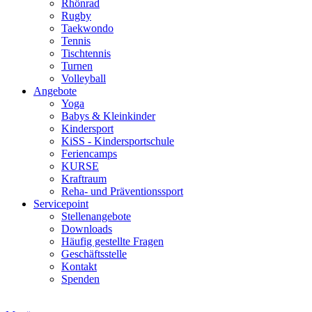
Rhönrad
Rugby
Taekwondo
Tennis
Tischtennis
Turnen
Volleyball
Angebote
Yoga
Babys & Kleinkinder
Kindersport
KiSS - Kindersportschule
Feriencamps
KURSE
Kraftraum
Reha- und Präventionssport
Servicepoint
Stellenangebote
Downloads
Häufig gestellte Fragen
Geschäftsstelle
Kontakt
Spenden