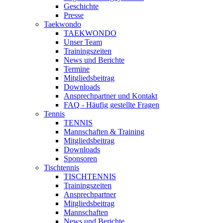
Geschichte
Presse
Taekwondo
TAEKWONDO
Unser Team
Trainingszeiten
News und Berichte
Termine
Mitgliedsbeitrag
Downloads
Ansprechpartner und Kontakt
FAQ - Häufig gestellte Fragen
Tennis
TENNIS
Mannschaften & Training
Mitgliedsbeitrag
Downloads
Sponsoren
Tischtennis
TISCHTENNIS
Trainingszeiten
Ansprechpartner
Mitgliedsbeitrag
Mannschaften
News und Berichte