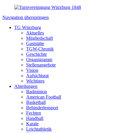
Navigation überspringen
TG Würzburg
Aktuelles
Mitgliedschaft
Gaststätte
TGW-Chronik
Geschichte
Organigramm
Stellenangebote
Vision
Aufsichtsrat
Wichtiges
Abteilungen
Badminton
American Football
Basketball
Behindertensport
Fechten
Handball
Karate
Leichtathletik