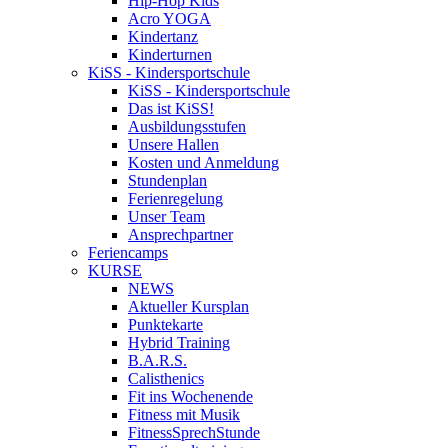
Hip-Hop Kids
Acro YOGA
Kindertanz
Kinderturnen
KiSS - Kindersportschule
KiSS - Kindersportschule
Das ist KiSS!
Ausbildungsstufen
Unsere Hallen
Kosten und Anmeldung
Stundenplan
Ferienregelung
Unser Team
Ansprechpartner
Feriencamps
KURSE
NEWS
Aktueller Kursplan
Punktekarte
Hybrid Training
B.A.R.S.
Calisthenics
Fit ins Wochenende
Fitness mit Musik
FitnessSprechStunde