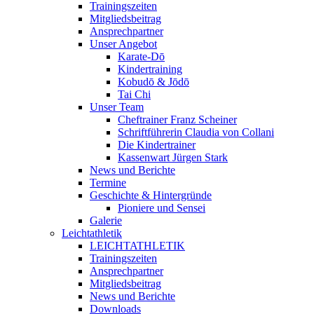
Trainingszeiten
Mitgliedsbeitrag
Ansprechpartner
Unser Angebot
Karate-Dō
Kindertraining
Kobudō & Jōdō
Tai Chi
Unser Team
Cheftrainer Franz Scheiner
Schriftführerin Claudia von Collani
Die Kindertrainer
Kassenwart Jürgen Stark
News und Berichte
Termine
Geschichte & Hintergründe
Pioniere und Sensei
Galerie
Leichtathletik
LEICHTATHLETIK
Trainingszeiten
Ansprechpartner
Mitgliedsbeitrag
News und Berichte
Downloads