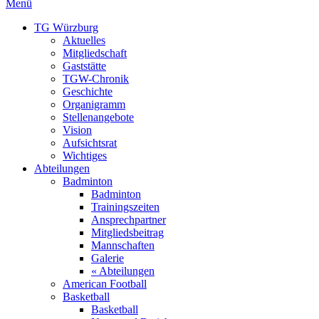
Menü
TG Würzburg
Aktuelles
Mitgliedschaft
Gaststätte
TGW-Chronik
Geschichte
Organigramm
Stellenangebote
Vision
Aufsichtsrat
Wichtiges
Abteilungen
Badminton
Badminton
Trainingszeiten
Ansprechpartner
Mitgliedsbeitrag
Mannschaften
Galerie
« Abteilungen
American Football
Basketball
Basketball