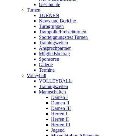
Geschichte
Turnen
TURNEN
News und Berichte
Turngruppen
Trampolin/Freizeitturnen
Sporteignungstest Turnen
Trainingszeiten
Ansprechpartner
Mitgliedsbeitrag
Sponsoren
Galerie
Termine
Volleyball
VOLLEYBALL
Trainingszeiten
Mannschaften
Damen I
Damen II
Damen III
Herren I
Herren II
Herren III
Jugend
Mixed-Hobby Allgemein