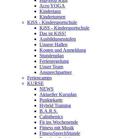
Hip-Hop Kids
Acro YOGA
Kindertanz
Kinderturnen
KiSS - Kindersportschule
KiSS - Kindersportschule
Das ist KiSS!
Ausbildungsstufen
Unsere Hallen
Kosten und Anmeldung
Stundenplan
Ferienregelung
Unser Team
Ansprechpartner
Feriencamps
KURSE
NEWS
Aktueller Kursplan
Punktekarte
Hybrid Training
B.A.R.S.
Calisthenics
Fit ins Wochenende
Fitness mit Musik
FitnessSprechStunde