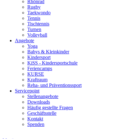
Rhönrad
Rugby
Taekwondo
Tennis
Tischtennis
Turnen
Volleyball
Angebote
Yoga
Babys & Kleinkinder
Kindersport
KiSS - Kindersportschule
Feriencamps
KURSE
Kraftraum
Reha- und Präventionssport
Servicepoint
Stellenangebote
Downloads
Häufig gestellte Fragen
Geschäftsstelle
Kontakt
Spenden