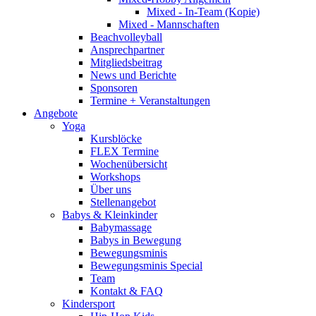
Mixed - In-Team (Kopie)
Mixed - Mannschaften
Beachvolleyball
Ansprechpartner
Mitgliedsbeitrag
News und Berichte
Sponsoren
Termine + Veranstaltungen
Angebote
Yoga
Kursblöcke
FLEX Termine
Wochenübersicht
Workshops
Über uns
Stellenangebot
Babys & Kleinkinder
Babymassage
Babys in Bewegung
Bewegungsminis
Bewegungsminis Special
Team
Kontakt & FAQ
Kindersport