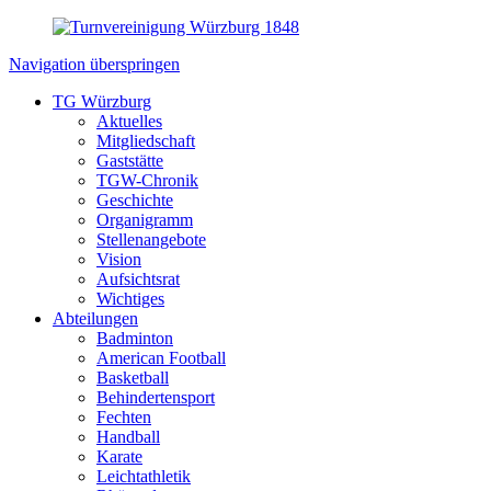
Navigation überspringen
TG Würzburg
Aktuelles
Mitgliedschaft
Gaststätte
TGW-Chronik
Geschichte
Organigramm
Stellenangebote
Vision
Aufsichtsrat
Wichtiges
Abteilungen
Badminton
American Football
Basketball
Behindertensport
Fechten
Handball
Karate
Leichtathletik