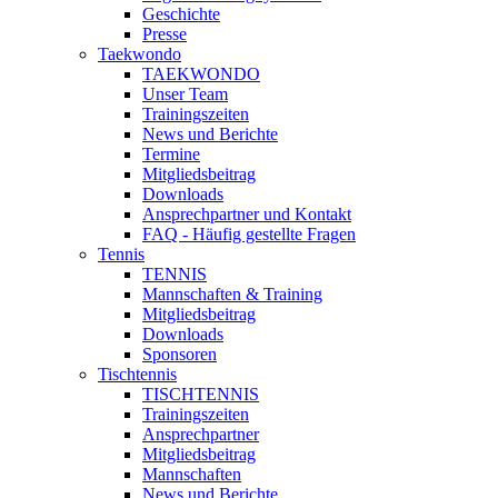
Geschichte
Presse
Taekwondo
TAEKWONDO
Unser Team
Trainingszeiten
News und Berichte
Termine
Mitgliedsbeitrag
Downloads
Ansprechpartner und Kontakt
FAQ - Häufig gestellte Fragen
Tennis
TENNIS
Mannschaften & Training
Mitgliedsbeitrag
Downloads
Sponsoren
Tischtennis
TISCHTENNIS
Trainingszeiten
Ansprechpartner
Mitgliedsbeitrag
Mannschaften
News und Berichte