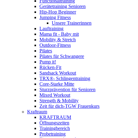
Functionaltraining
Gerätetraining Senioren
Hip-Hop Beginner
Jumping Fitness
Unsere Trainerinnen
Lauftraining
Mama fit - Baby mit
Mobility & Stretch
Outdoor-Fitness
Pilates
Pilates für Schwangere
Pump it!
Rücken-Fit
Sandsack Workout
TRX®- Schlingentraining
Core-Starke Mitte
Sturzprävention für Senioren
Mixed Workout
Strength & Mobility
Zeit für dich-TGW Frauenkurs
Kraftraum
KRAFTRAUM
Öffnungszeiten
Trainingbereich
Probetraining