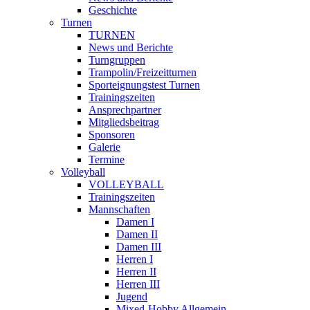
Geschichte
Turnen
TURNEN
News und Berichte
Turngruppen
Trampolin/Freizeitturnen
Sporteignungstest Turnen
Trainingszeiten
Ansprechpartner
Mitgliedsbeitrag
Sponsoren
Galerie
Termine
Volleyball
VOLLEYBALL
Trainingszeiten
Mannschaften
Damen I
Damen II
Damen III
Herren I
Herren II
Herren III
Jugend
Mixed-Hobby Allgemein