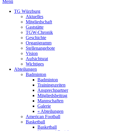
Menü
TG Würzburg
Aktuelles
Mitgliedschaft
Gaststätte
TGW-Chronik
Geschichte
Organigramm
Stellenangebote
Vision
Aufsichtsrat
Wichtiges
Abteilungen
Badminton
Badminton
Trainingszeiten
Ansprechpartner
Mitgliedsbeitrag
Mannschaften
Galerie
« Abteilungen
American Football
Basketball
Basketball