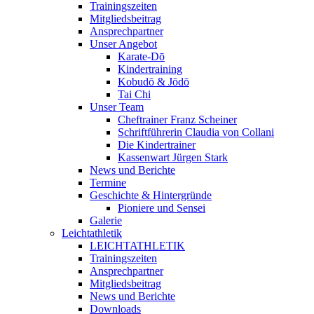
Trainingszeiten
Mitgliedsbeitrag
Ansprechpartner
Unser Angebot
Karate-Dō
Kindertraining
Kobudō & Jōdō
Tai Chi
Unser Team
Cheftrainer Franz Scheiner
Schriftführerin Claudia von Collani
Die Kindertrainer
Kassenwart Jürgen Stark
News und Berichte
Termine
Geschichte & Hintergründe
Pioniere und Sensei
Galerie
Leichtathletik
LEICHTATHLETIK
Trainingszeiten
Ansprechpartner
Mitgliedsbeitrag
News und Berichte
Downloads