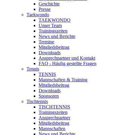
Geschichte
Presse
Taekwondo
TAEKWONDO
Unser Team
Trainingszeiten
News und Berichte
Termine
Mitgliedsbeitrag
Downloads
Ansprechpartner und Kontakt
FAQ - Häufig gestellte Fragen
Tennis
TENNIS
Mannschaften & Training
Mitgliedsbeitrag
Downloads
Sponsoren
Tischtennis
TISCHTENNIS
Trainingszeiten
Ansprechpartner
Mitgliedsbeitrag
Mannschaften
News und Berichte