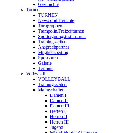
Geschichte
Turnen
TURNEN
News und Berichte
Turngruppen
Trampolin/Freizeitturnen
Sporteignungstest Turnen
Trainingszeiten
Ansprechpartner
Mitgliedsbeitrag
Sponsoren
Galerie
Termine
Volleyball
VOLLEYBALL
Trainingszeiten
Mannschaften
Damen I
Damen II
Damen III
Herren I
Herren II
Herren III
Jugend
Mixed-Hobby Allgemein