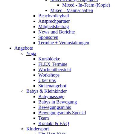
Mixed - In-Team (Kopie)
Mixed - Mannschaften
Beachvolleyball
Ansprechpartner
Mitgliedsbeitrag
News und Berichte
Sponsoren
Termine + Veranstaltungen
Angebote
Yoga
Kursblöcke
FLEX Termine
Wochenübersicht
Workshops
Über uns
Stellenangebot
Babys & Kleinkinder
Babymassage
Babys in Bewegung
Bewegungsminis
Bewegungsminis Special
Team
Kontakt & FAQ
Kindersport