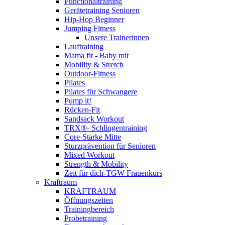
Functionaltraining
Gerätetraining Senioren
Hip-Hop Beginner
Jumping Fitness
Unsere Trainerinnen
Lauftraining
Mama fit - Baby mit
Mobility & Stretch
Outdoor-Fitness
Pilates
Pilates für Schwangere
Pump it!
Rücken-Fit
Sandsack Workout
TRX®- Schlingentraining
Core-Starke Mitte
Sturzprävention für Senioren
Mixed Workout
Strength & Mobility
Zeit für dich-TGW Frauenkurs
Kraftraum
KRAFTRAUM
Öffnungszeiten
Trainingbereich
Probetraining