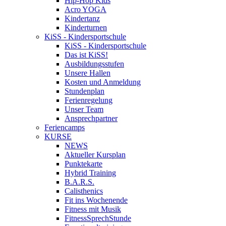
Hip-Hop Kids
Acro YOGA
Kindertanz
Kinderturnen
KiSS - Kindersportschule
KiSS - Kindersportschule
Das ist KiSS!
Ausbildungsstufen
Unsere Hallen
Kosten und Anmeldung
Stundenplan
Ferienregelung
Unser Team
Ansprechpartner
Feriencamps
KURSE
NEWS
Aktueller Kursplan
Punktekarte
Hybrid Training
B.A.R.S.
Calisthenics
Fit ins Wochenende
Fitness mit Musik
FitnessSprechStunde