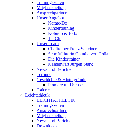
Trainingszeiten
Mitgliedsbeitrag
Ansprechpartner
Unser Angebot
Karate-Dō
Kindertraining
Kobudō & Jōdō
Tai Chi
Unser Team
Cheftrainer Franz Scheiner
Schriftführerin Claudia von Collani
Die Kindertrainer
Kassenwart Jürgen Stark
News und Berichte
Termine
Geschichte & Hintergründe
Pioniere und Sensei
Galerie
Leichtathletik
LEICHTATHLETIK
Trainingszeiten
Ansprechpartner
Mitgliedsbeitrag
News und Berichte
Downloads