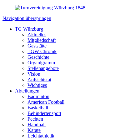
Navigation überspringen
TG Würzburg
Aktuelles
Mitgliedschaft
Gaststätte
TGW-Chronik
Geschichte
Organigramm
Stellenangebote
Vision
Aufsichtsrat
Wichtiges
Abteilungen
Badminton
American Football
Basketball
Behindertensport
Fechten
Handball
Karate
Leichtathletik