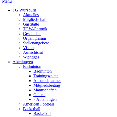
Menü
TG Würzburg
Aktuelles
Mitgliedschaft
Gaststätte
TGW-Chronik
Geschichte
Organigramm
Stellenangebote
Vision
Aufsichtsrat
Wichtiges
Abteilungen
Badminton
Badminton
Trainingszeiten
Ansprechpartner
Mitgliedsbeitrag
Mannschaften
Galerie
« Abteilungen
American Football
Basketball
Basketball