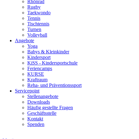
Rhönrad
Rugby
Taekwondo
Tennis
Tischtennis
Turnen
Volleyball
Angebote
Yoga
Babys & Kleinkinder
Kindersport
KiSS - Kindersportschule
Feriencamps
KURSE
Kraftraum
Reha- und Präventionssport
Servicepoint
Stellenangebote
Downloads
Häufig gestellte Fragen
Geschäftsstelle
Kontakt
Spenden