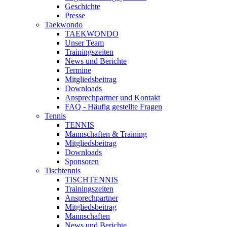
Geschichte
Presse
Taekwondo
TAEKWONDO
Unser Team
Trainingszeiten
News und Berichte
Termine
Mitgliedsbeitrag
Downloads
Ansprechpartner und Kontakt
FAQ - Häufig gestellte Fragen
Tennis
TENNIS
Mannschaften & Training
Mitgliedsbeitrag
Downloads
Sponsoren
Tischtennis
TISCHTENNIS
Trainingszeiten
Ansprechpartner
Mitgliedsbeitrag
Mannschaften
News und Berichte