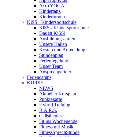
Hip-Hop Kids
Acro YOGA
Kindertanz
Kinderturnen
KiSS - Kindersportschule
KiSS - Kindersportschule
Das ist KiSS!
Ausbildungsstufen
Unsere Hallen
Kosten und Anmeldung
Stundenplan
Ferienregelung
Unser Team
Ansprechpartner
Feriencamps
KURSE
NEWS
Aktueller Kursplan
Punktekarte
Hybrid Training
B.A.R.S.
Calisthenics
Fit ins Wochenende
Fitness mit Musik
FitnessSprechStunde