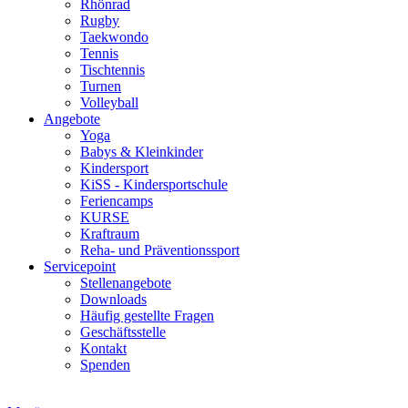
Rhönrad
Rugby
Taekwondo
Tennis
Tischtennis
Turnen
Volleyball
Angebote
Yoga
Babys & Kleinkinder
Kindersport
KiSS - Kindersportschule
Feriencamps
KURSE
Kraftraum
Reha- und Präventionssport
Servicepoint
Stellenangebote
Downloads
Häufig gestellte Fragen
Geschäftsstelle
Kontakt
Spenden