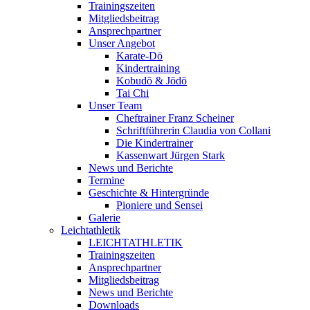
Trainingszeiten
Mitgliedsbeitrag
Ansprechpartner
Unser Angebot
Karate-Dō
Kindertraining
Kobudō & Jōdō
Tai Chi
Unser Team
Cheftrainer Franz Scheiner
Schriftführerin Claudia von Collani
Die Kindertrainer
Kassenwart Jürgen Stark
News und Berichte
Termine
Geschichte & Hintergründe
Pioniere und Sensei
Galerie
Leichtathletik
LEICHTATHLETIK
Trainingszeiten
Ansprechpartner
Mitgliedsbeitrag
News und Berichte
Downloads