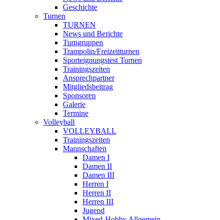
Geschichte
Turnen
TURNEN
News und Berichte
Turngruppen
Trampolin/Freizeitturnen
Sporteignungstest Turnen
Trainingszeiten
Ansprechpartner
Mitgliedsbeitrag
Sponsoren
Galerie
Termine
Volleyball
VOLLEYBALL
Trainingszeiten
Mannschaften
Damen I
Damen II
Damen III
Herren I
Herren II
Herren III
Jugend
Mixed-Hobby Allgemein