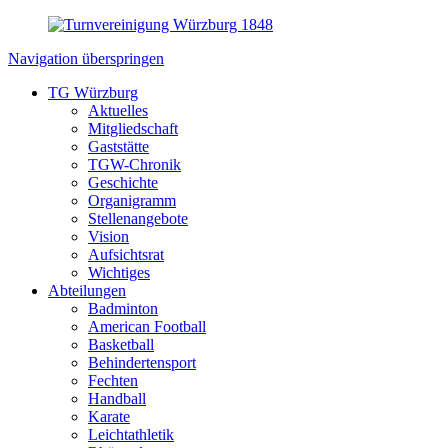
Navigation überspringen
TG Würzburg
Aktuelles
Mitgliedschaft
Gaststätte
TGW-Chronik
Geschichte
Organigramm
Stellenangebote
Vision
Aufsichtsrat
Wichtiges
Abteilungen
Badminton
American Football
Basketball
Behindertensport
Fechten
Handball
Karate
Leichtathletik