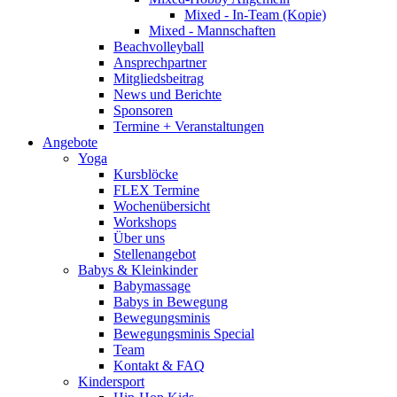
Mixed - In-Team (Kopie)
Mixed - Mannschaften
Beachvolleyball
Ansprechpartner
Mitgliedsbeitrag
News und Berichte
Sponsoren
Termine + Veranstaltungen
Angebote
Yoga
Kursblöcke
FLEX Termine
Wochenübersicht
Workshops
Über uns
Stellenangebot
Babys & Kleinkinder
Babymassage
Babys in Bewegung
Bewegungsminis
Bewegungsminis Special
Team
Kontakt & FAQ
Kindersport