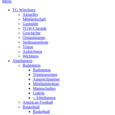
Menü
TG Würzburg
Aktuelles
Mitgliedschaft
Gaststätte
TGW-Chronik
Geschichte
Organigramm
Stellenangebote
Vision
Aufsichtsrat
Wichtiges
Abteilungen
Badminton
Badminton
Trainingszeiten
Ansprechpartner
Mitgliedsbeitrag
Mannschaften
Galerie
« Abteilungen
American Football
Basketball
Basketball