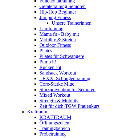
Functionaltraining
Gerätetraining Senioren
Hip-Hop Beginner
Jumping Fitness
Unsere Trainerinnen
Lauftraining
Mama fit - Baby mit
Mobility & Stretch
Outdoor-Fitness
Pilates
Pilates für Schwangere
Pump it!
Rücken-Fit
Sandsack Workout
TRX®- Schlingentraining
Core-Starke Mitte
Sturzprävention für Senioren
Mixed Workout
Strength & Mobility
Zeit für dich-TGW Frauenkurs
Kraftraum
KRAFTRAUM
Öffnungszeiten
Trainingbereich
Probetraining