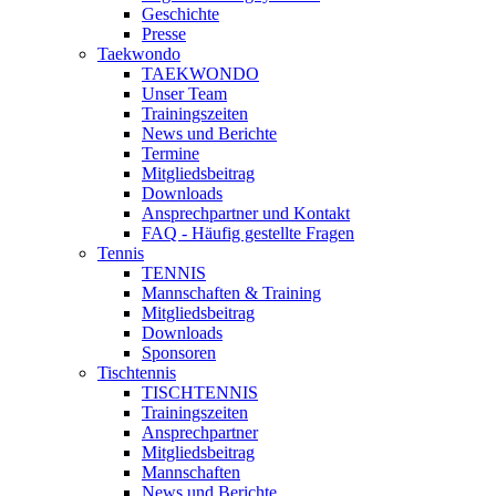
Geschichte
Presse
Taekwondo
TAEKWONDO
Unser Team
Trainingszeiten
News und Berichte
Termine
Mitgliedsbeitrag
Downloads
Ansprechpartner und Kontakt
FAQ - Häufig gestellte Fragen
Tennis
TENNIS
Mannschaften & Training
Mitgliedsbeitrag
Downloads
Sponsoren
Tischtennis
TISCHTENNIS
Trainingszeiten
Ansprechpartner
Mitgliedsbeitrag
Mannschaften
News und Berichte