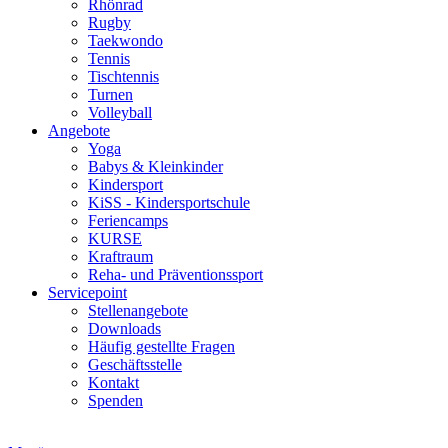
Rhönrad
Rugby
Taekwondo
Tennis
Tischtennis
Turnen
Volleyball
Angebote
Yoga
Babys & Kleinkinder
Kindersport
KiSS - Kindersportschule
Feriencamps
KURSE
Kraftraum
Reha- und Präventionssport
Servicepoint
Stellenangebote
Downloads
Häufig gestellte Fragen
Geschäftsstelle
Kontakt
Spenden