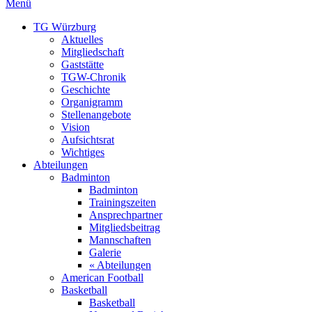
Menü
TG Würzburg
Aktuelles
Mitgliedschaft
Gaststätte
TGW-Chronik
Geschichte
Organigramm
Stellenangebote
Vision
Aufsichtsrat
Wichtiges
Abteilungen
Badminton
Badminton
Trainingszeiten
Ansprechpartner
Mitgliedsbeitrag
Mannschaften
Galerie
« Abteilungen
American Football
Basketball
Basketball