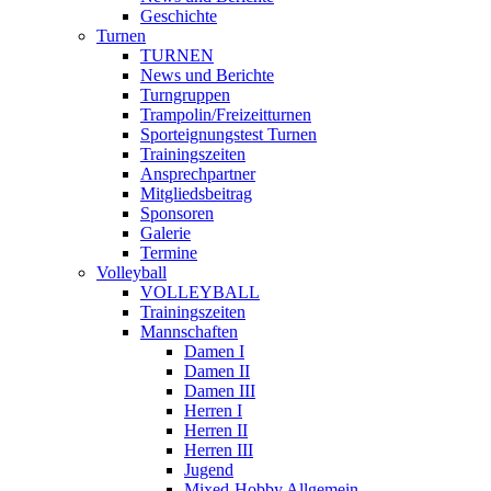
Geschichte
Turnen
TURNEN
News und Berichte
Turngruppen
Trampolin/Freizeitturnen
Sporteignungstest Turnen
Trainingszeiten
Ansprechpartner
Mitgliedsbeitrag
Sponsoren
Galerie
Termine
Volleyball
VOLLEYBALL
Trainingszeiten
Mannschaften
Damen I
Damen II
Damen III
Herren I
Herren II
Herren III
Jugend
Mixed-Hobby Allgemein