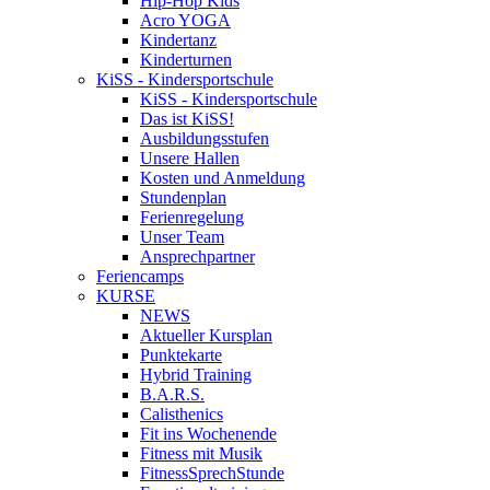
Hip-Hop Kids
Acro YOGA
Kindertanz
Kinderturnen
KiSS - Kindersportschule
KiSS - Kindersportschule
Das ist KiSS!
Ausbildungsstufen
Unsere Hallen
Kosten und Anmeldung
Stundenplan
Ferienregelung
Unser Team
Ansprechpartner
Feriencamps
KURSE
NEWS
Aktueller Kursplan
Punktekarte
Hybrid Training
B.A.R.S.
Calisthenics
Fit ins Wochenende
Fitness mit Musik
FitnessSprechStunde