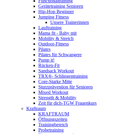
Functionaltraining
Gerätetraining Senioren
Hip-Hop Beginner
Jumping Fitness
Unsere Trainerinnen
Lauftraining
Mama fit - Baby mit
Mobility & Stretch
Outdoor-Fitness
Pilates
Pilates für Schwangere
Pump it!
Rücken-Fit
Sandsack Workout
TRX®- Schlingentraining
Core-Starke Mitte
Sturzprävention für Senioren
Mixed Workout
Strength & Mobility
Zeit für dich-TGW Frauenkurs
Kraftraum
KRAFTRAUM
Öffnungszeiten
Trainingbereich
Probetraining