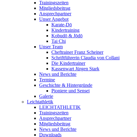
Trainingszeiten
Mitgliedsbeitrag
Ansprechpartner
Unser Angebot
Karate-Dō
Kindertraining
Kobudō & Jōdō
Tai Chi
Unser Team
Cheftrainer Franz Scheiner
Schriftführerin Claudia von Collani
Die Kindertrainer
Kassenwart Jürgen Stark
News und Berichte
Termine
Geschichte & Hintergründe
Pioniere und Sensei
Galerie
Leichtathletik
LEICHTATHLETIK
Trainingszeiten
Ansprechpartner
Mitgliedsbeitrag
News und Berichte
Downloads