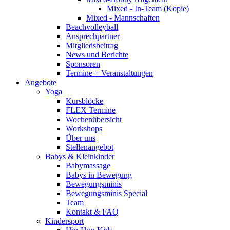
Mixed - In-Team (Kopie)
Mixed - Mannschaften
Beachvolleyball
Ansprechpartner
Mitgliedsbeitrag
News und Berichte
Sponsoren
Termine + Veranstaltungen
Angebote
Yoga
Kursblöcke
FLEX Termine
Wochenübersicht
Workshops
Über uns
Stellenangebot
Babys & Kleinkinder
Babymassage
Babys in Bewegung
Bewegungsminis
Bewegungsminis Special
Team
Kontakt & FAQ
Kindersport