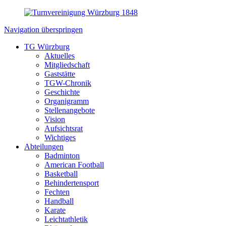
Navigation überspringen
TG Würzburg
Aktuelles
Mitgliedschaft
Gaststätte
TGW-Chronik
Geschichte
Organigramm
Stellenangebote
Vision
Aufsichtsrat
Wichtiges
Abteilungen
Badminton
American Football
Basketball
Behindertensport
Fechten
Handball
Karate
Leichtathletik