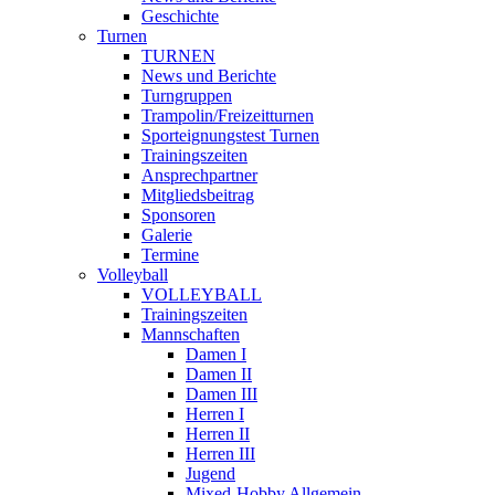
Geschichte
Turnen
TURNEN
News und Berichte
Turngruppen
Trampolin/Freizeitturnen
Sporteignungstest Turnen
Trainingszeiten
Ansprechpartner
Mitgliedsbeitrag
Sponsoren
Galerie
Termine
Volleyball
VOLLEYBALL
Trainingszeiten
Mannschaften
Damen I
Damen II
Damen III
Herren I
Herren II
Herren III
Jugend
Mixed-Hobby Allgemein