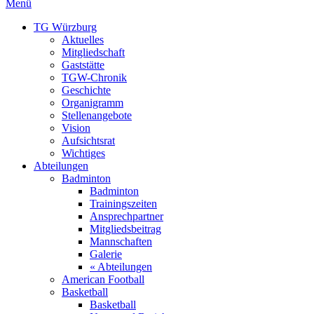
Menü
TG Würzburg
Aktuelles
Mitgliedschaft
Gaststätte
TGW-Chronik
Geschichte
Organigramm
Stellenangebote
Vision
Aufsichtsrat
Wichtiges
Abteilungen
Badminton
Badminton
Trainingszeiten
Ansprechpartner
Mitgliedsbeitrag
Mannschaften
Galerie
« Abteilungen
American Football
Basketball
Basketball