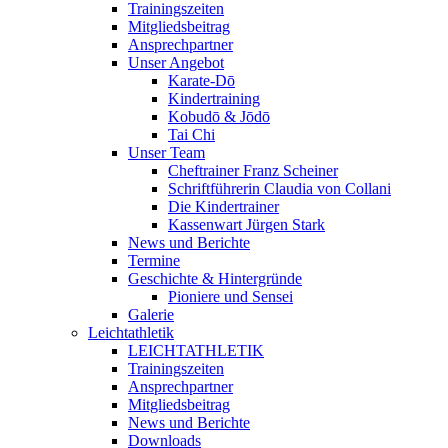
Trainingszeiten
Mitgliedsbeitrag
Ansprechpartner
Unser Angebot
Karate-Dō
Kindertraining
Kobudō & Jōdō
Tai Chi
Unser Team
Cheftrainer Franz Scheiner
Schriftführerin Claudia von Collani
Die Kindertrainer
Kassenwart Jürgen Stark
News und Berichte
Termine
Geschichte & Hintergründe
Pioniere und Sensei
Galerie
Leichtathletik
LEICHTATHLETIK
Trainingszeiten
Ansprechpartner
Mitgliedsbeitrag
News und Berichte
Downloads