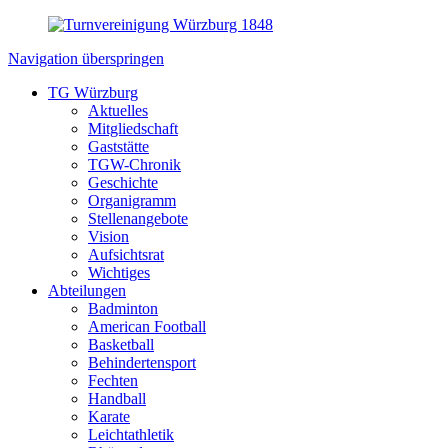
Navigation überspringen
TG Würzburg
Aktuelles
Mitgliedschaft
Gaststätte
TGW-Chronik
Geschichte
Organigramm
Stellenangebote
Vision
Aufsichtsrat
Wichtiges
Abteilungen
Badminton
American Football
Basketball
Behindertensport
Fechten
Handball
Karate
Leichtathletik