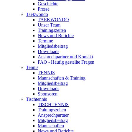
Geschichte
Presse
Taekwondo
TAEKWONDO
Unser Team
Trainingszeiten
News und Berichte
Termine
Mitgliedsbeitrag
Downloads
Ansprechpartner und Kontakt
FAQ - Häufig gestellte Fragen
Tennis
TENNIS
Mannschaften & Training
Mitgliedsbeitrag
Downloads
Sponsoren
Tischtennis
TISCHTENNIS
Trainingszeiten
Ansprechpartner
Mitgliedsbeitrag
Mannschaften
News und Berichte