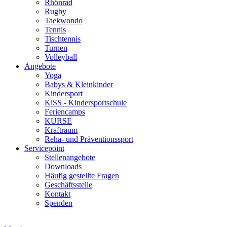
Rhönrad
Rugby
Taekwondo
Tennis
Tischtennis
Turnen
Volleyball
Angebote
Yoga
Babys & Kleinkinder
Kindersport
KiSS - Kindersportschule
Feriencamps
KURSE
Kraftraum
Reha- und Präventionssport
Servicepoint
Stellenangebote
Downloads
Häufig gestellte Fragen
Geschäftsstelle
Kontakt
Spenden