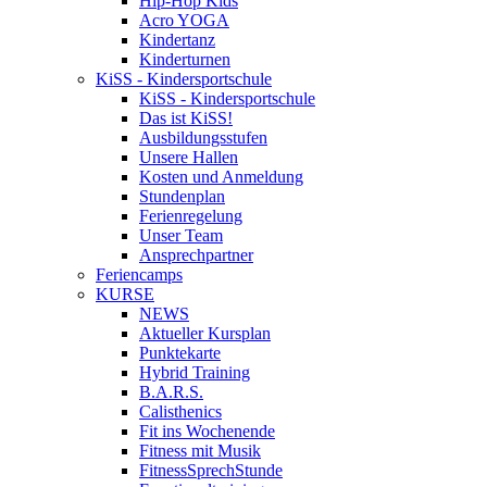
Hip-Hop Kids
Acro YOGA
Kindertanz
Kinderturnen
KiSS - Kindersportschule
KiSS - Kindersportschule
Das ist KiSS!
Ausbildungsstufen
Unsere Hallen
Kosten und Anmeldung
Stundenplan
Ferienregelung
Unser Team
Ansprechpartner
Feriencamps
KURSE
NEWS
Aktueller Kursplan
Punktekarte
Hybrid Training
B.A.R.S.
Calisthenics
Fit ins Wochenende
Fitness mit Musik
FitnessSprechStunde