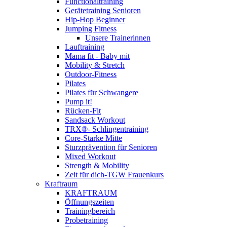
Functionaltraining
Gerätetraining Senioren
Hip-Hop Beginner
Jumping Fitness
Unsere Trainerinnen
Lauftraining
Mama fit - Baby mit
Mobility & Stretch
Outdoor-Fitness
Pilates
Pilates für Schwangere
Pump it!
Rücken-Fit
Sandsack Workout
TRX®- Schlingentraining
Core-Starke Mitte
Sturzprävention für Senioren
Mixed Workout
Strength & Mobility
Zeit für dich-TGW Frauenkurs
Kraftraum
KRAFTRAUM
Öffnungszeiten
Trainingbereich
Probetraining