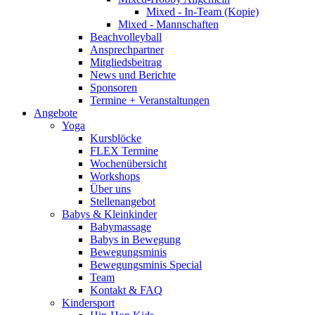
Mixed - In-Team (Kopie)
Mixed - Mannschaften
Beachvolleyball
Ansprechpartner
Mitgliedsbeitrag
News und Berichte
Sponsoren
Termine + Veranstaltungen
Angebote
Yoga
Kursblöcke
FLEX Termine
Wochenübersicht
Workshops
Über uns
Stellenangebot
Babys & Kleinkinder
Babymassage
Babys in Bewegung
Bewegungsminis
Bewegungsminis Special
Team
Kontakt & FAQ
Kindersport