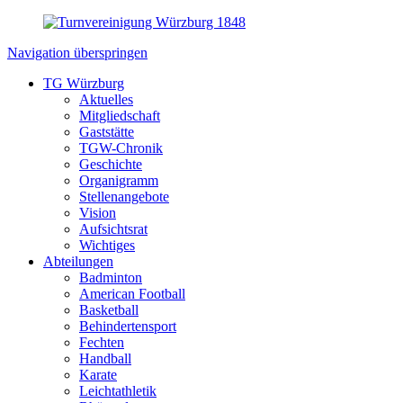
Navigation überspringen
TG Würzburg
Aktuelles
Mitgliedschaft
Gaststätte
TGW-Chronik
Geschichte
Organigramm
Stellenangebote
Vision
Aufsichtsrat
Wichtiges
Abteilungen
Badminton
American Football
Basketball
Behindertensport
Fechten
Handball
Karate
Leichtathletik