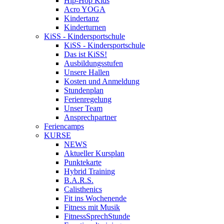
Hip-Hop Kids
Acro YOGA
Kindertanz
Kinderturnen
KiSS - Kindersportschule
KiSS - Kindersportschule
Das ist KiSS!
Ausbildungsstufen
Unsere Hallen
Kosten und Anmeldung
Stundenplan
Ferienregelung
Unser Team
Ansprechpartner
Feriencamps
KURSE
NEWS
Aktueller Kursplan
Punktekarte
Hybrid Training
B.A.R.S.
Calisthenics
Fit ins Wochenende
Fitness mit Musik
FitnessSprechStunde