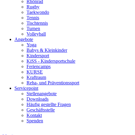
Rhönrad
Rugby
Taekwondo
Tennis
Tischtennis
Turnen
Volleyball
Angebote
Yoga
Babys & Kleinkinder
Kindersport
KiSS - Kindersportschule
Feriencamps
KURSE
Kraftraum
Reha- und Präventionssport
Servicepoint
Stellenangebote
Downloads
Häufig gestellte Fragen
Geschäftsstelle
Kontakt
Spenden