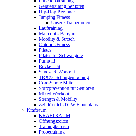
Functionaltraining
Gerätetraining Senioren
Hip-Hop Beginner
Jumping Fitness
Unsere Trainerinnen
Lauftraining
Mama fit - Baby mit
Mobility & Stretch
Outdoor-Fitness
Pilates
Pilates für Schwangere
Pump it!
Rücken-Fit
Sandsack Workout
TRX®- Schlingentraining
Core-Starke Mitte
Sturzprävention für Senioren
Mixed Workout
Strength & Mobility
Zeit für dich-TGW Frauenkurs
Kraftraum
KRAFTRAUM
Öffnungszeiten
Trainingbereich
Probetraining