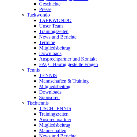
Geschichte
Presse
Taekwondo
TAEKWONDO
Unser Team
Trainingszeiten
News und Berichte
Termine
Mitgliedsbeitrag
Downloads
Ansprechpartner und Kontakt
FAQ - Häufig gestellte Fragen
Tennis
TENNIS
Mannschaften & Training
Mitgliedsbeitrag
Downloads
Sponsoren
Tischtennis
TISCHTENNIS
Trainingszeiten
Ansprechpartner
Mitgliedsbeitrag
Mannschaften
News und Berichte