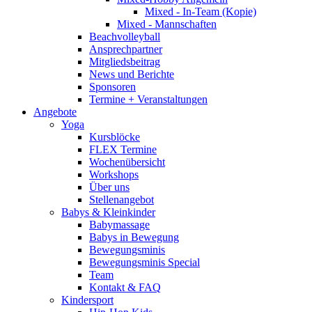
Mixed - In-Team (Kopie)
Mixed - Mannschaften
Beachvolleyball
Ansprechpartner
Mitgliedsbeitrag
News und Berichte
Sponsoren
Termine + Veranstaltungen
Angebote
Yoga
Kursblöcke
FLEX Termine
Wochenübersicht
Workshops
Über uns
Stellenangebot
Babys & Kleinkinder
Babymassage
Babys in Bewegung
Bewegungsminis
Bewegungsminis Special
Team
Kontakt & FAQ
Kindersport