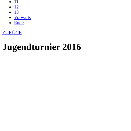
11
12
13
Vorwärts
Ende
ZURÜCK
Jugendturnier 2016