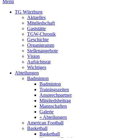
Menü
TG Würzburg
Aktuelles
Mitgliedschaft
Gaststätte
TGW-Chronik
Geschichte
Organigramm
Stellenangebote
Vision
Aufsichtsrat
Wichtiges
Abteilungen
Badminton
Badminton
Trainingszeiten
Ansprechpartner
Mitgliedsbeitrag
Mannschaften
Galerie
« Abteilungen
American Football
Basketball
Basketball