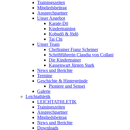
Trainingszeiten
Mitgliedsbeitrag
Ansprechpartner
Unser Angebot
Karate-Dō
Kindertraining
Kobudō & Jōdō
Tai Chi
Unser Team
Cheftrainer Franz Scheiner
Schriftführerin Claudia von Collani
Die Kindertrainer
Kassenwart Jürgen Stark
News und Berichte
Termine
Geschichte & Hintergründe
Pioniere und Sensei
Galerie
Leichtathletik
LEICHTATHLETIK
Trainingszeiten
Ansprechpartner
Mitgliedsbeitrag
News und Berichte
Downloads