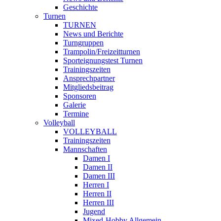
Geschichte
Turnen
TURNEN
News und Berichte
Turngruppen
Trampolin/Freizeitturnen
Sporteignungstest Turnen
Trainingszeiten
Ansprechpartner
Mitgliedsbeitrag
Sponsoren
Galerie
Termine
Volleyball
VOLLEYBALL
Trainingszeiten
Mannschaften
Damen I
Damen II
Damen III
Herren I
Herren II
Herren III
Jugend
Mixed-Hobby Allgemein