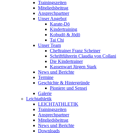
Trainingszeiten
Mitgliedsbeitrag
Ansprechpartner
Unser Angebot
Karate-Dō
Kindertraining
Kobudō & Jōdō
Tai Chi
Unser Team
Cheftrainer Franz Scheiner
Schriftführerin Claudia von Collani
Die Kindertrainer
Kassenwart Jürgen Stark
News und Berichte
Termine
Geschichte & Hintergründe
Pioniere und Sensei
Galerie
Leichtathletik
LEICHTATHLETIK
Trainingszeiten
Ansprechpartner
Mitgliedsbeitrag
News und Berichte
Downloads