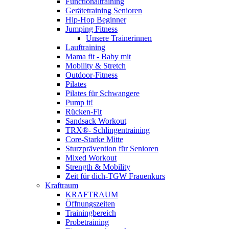
Functionaltraining
Gerätetraining Senioren
Hip-Hop Beginner
Jumping Fitness
Unsere Trainerinnen
Lauftraining
Mama fit - Baby mit
Mobility & Stretch
Outdoor-Fitness
Pilates
Pilates für Schwangere
Pump it!
Rücken-Fit
Sandsack Workout
TRX®- Schlingentraining
Core-Starke Mitte
Sturzprävention für Senioren
Mixed Workout
Strength & Mobility
Zeit für dich-TGW Frauenkurs
Kraftraum
KRAFTRAUM
Öffnungszeiten
Trainingbereich
Probetraining