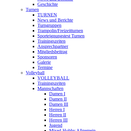
Geschichte
Turnen
TURNEN
News und Berichte
Turngruppen
Trampolin/Freizeitturnen
Sporteignungstest Turnen
Trainingszeiten
Ansprechpartner
Mitgliedsbeitrag
Sponsoren
Galerie
Termine
Volleyball
VOLLEYBALL
Trainingszeiten
Mannschaften
Damen I
Damen II
Damen III
Herren I
Herren II
Herren III
Jugend
Mixed-Hobby Allgemein