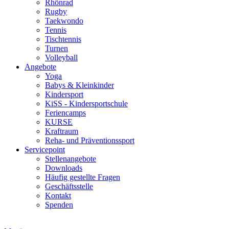
Rhönrad
Rugby
Taekwondo
Tennis
Tischtennis
Turnen
Volleyball
Angebote
Yoga
Babys & Kleinkinder
Kindersport
KiSS - Kindersportschule
Feriencamps
KURSE
Kraftraum
Reha- und Präventionssport
Servicepoint
Stellenangebote
Downloads
Häufig gestellte Fragen
Geschäftsstelle
Kontakt
Spenden