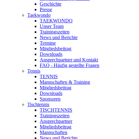
Geschichte
Presse
Taekwondo
TAEKWONDO
Unser Team
Trainingszeiten
News und Berichte
Termine
Mitgliedsbeitrag
Downloads
Ansprechpartner und Kontakt
FAQ - Häufig gestellte Fragen
Tennis
TENNIS
Mannschaften & Training
Mitgliedsbeitrag
Downloads
Sponsoren
Tischtennis
TISCHTENNIS
Trainingszeiten
Ansprechpartner
Mitgliedsbeitrag
Mannschaften
News und Berichte