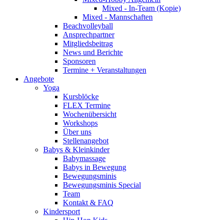
Mixed - In-Team (Kopie)
Mixed - Mannschaften
Beachvolleyball
Ansprechpartner
Mitgliedsbeitrag
News und Berichte
Sponsoren
Termine + Veranstaltungen
Angebote
Yoga
Kursblöcke
FLEX Termine
Wochenübersicht
Workshops
Über uns
Stellenangebot
Babys & Kleinkinder
Babymassage
Babys in Bewegung
Bewegungsminis
Bewegungsminis Special
Team
Kontakt & FAQ
Kindersport