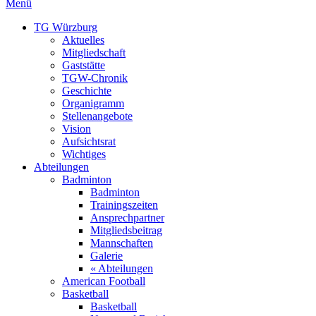
Menü
TG Würzburg
Aktuelles
Mitgliedschaft
Gaststätte
TGW-Chronik
Geschichte
Organigramm
Stellenangebote
Vision
Aufsichtsrat
Wichtiges
Abteilungen
Badminton
Badminton
Trainingszeiten
Ansprechpartner
Mitgliedsbeitrag
Mannschaften
Galerie
« Abteilungen
American Football
Basketball
Basketball