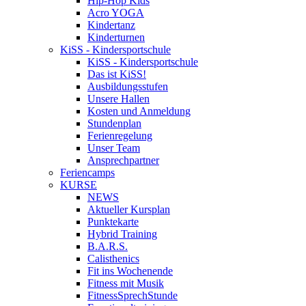
Hip-Hop Kids
Acro YOGA
Kindertanz
Kinderturnen
KiSS - Kindersportschule
KiSS - Kindersportschule
Das ist KiSS!
Ausbildungsstufen
Unsere Hallen
Kosten und Anmeldung
Stundenplan
Ferienregelung
Unser Team
Ansprechpartner
Feriencamps
KURSE
NEWS
Aktueller Kursplan
Punktekarte
Hybrid Training
B.A.R.S.
Calisthenics
Fit ins Wochenende
Fitness mit Musik
FitnessSprechStunde