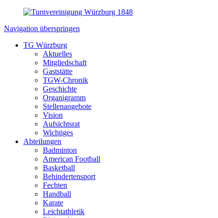
Navigation überspringen
TG Würzburg
Aktuelles
Mitgliedschaft
Gaststätte
TGW-Chronik
Geschichte
Organigramm
Stellenangebote
Vision
Aufsichtsrat
Wichtiges
Abteilungen
Badminton
American Football
Basketball
Behindertensport
Fechten
Handball
Karate
Leichtathletik