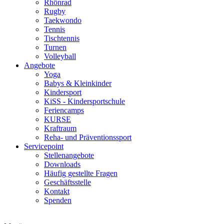
Rhönrad
Rugby
Taekwondo
Tennis
Tischtennis
Turnen
Volleyball
Angebote
Yoga
Babys & Kleinkinder
Kindersport
KiSS - Kindersportschule
Feriencamps
KURSE
Kraftraum
Reha- und Präventionssport
Servicepoint
Stellenangebote
Downloads
Häufig gestellte Fragen
Geschäftsstelle
Kontakt
Spenden