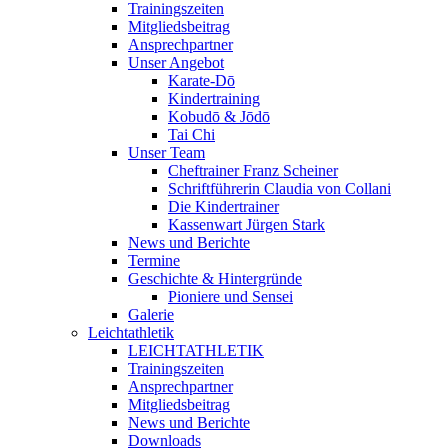
Trainingszeiten
Mitgliedsbeitrag
Ansprechpartner
Unser Angebot
Karate-Dō
Kindertraining
Kobudō & Jōdō
Tai Chi
Unser Team
Cheftrainer Franz Scheiner
Schriftführerin Claudia von Collani
Die Kindertrainer
Kassenwart Jürgen Stark
News und Berichte
Termine
Geschichte & Hintergründe
Pioniere und Sensei
Galerie
Leichtathletik
LEICHTATHLETIK
Trainingszeiten
Ansprechpartner
Mitgliedsbeitrag
News und Berichte
Downloads