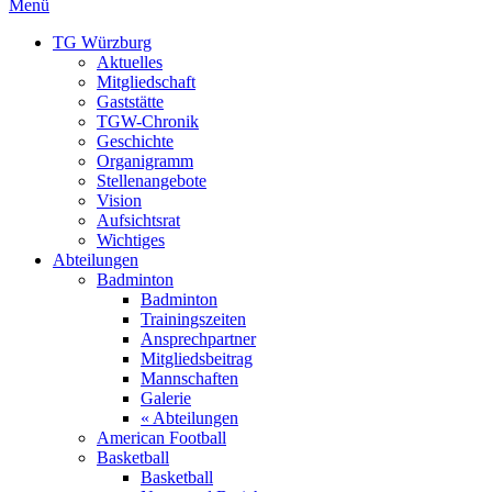
Menü
TG Würzburg
Aktuelles
Mitgliedschaft
Gaststätte
TGW-Chronik
Geschichte
Organigramm
Stellenangebote
Vision
Aufsichtsrat
Wichtiges
Abteilungen
Badminton
Badminton
Trainingszeiten
Ansprechpartner
Mitgliedsbeitrag
Mannschaften
Galerie
« Abteilungen
American Football
Basketball
Basketball