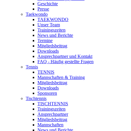
Geschichte
Presse
Taekwondo
TAEKWONDO
Unser Team
Trainingszeiten
News und Berichte
Termine
Mitgliedsbeitrag
Downloads
Ansprechpartner und Kontakt
FAQ - Häufig gestellte Fragen
Tennis
TENNIS
Mannschaften & Training
Mitgliedsbeitrag
Downloads
Sponsoren
Tischtennis
TISCHTENNIS
Trainingszeiten
Ansprechpartner
Mitgliedsbeitrag
Mannschaften
News und Berichte