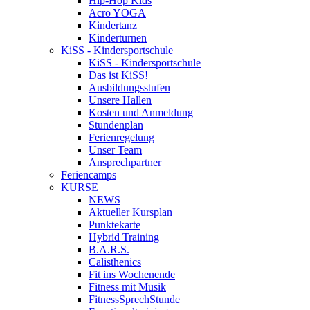
Hip-Hop Kids
Acro YOGA
Kindertanz
Kinderturnen
KiSS - Kindersportschule
KiSS - Kindersportschule
Das ist KiSS!
Ausbildungsstufen
Unsere Hallen
Kosten und Anmeldung
Stundenplan
Ferienregelung
Unser Team
Ansprechpartner
Feriencamps
KURSE
NEWS
Aktueller Kursplan
Punktekarte
Hybrid Training
B.A.R.S.
Calisthenics
Fit ins Wochenende
Fitness mit Musik
FitnessSprechStunde