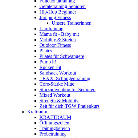
Functionaltraining
Gerätetraining Senioren
Hip-Hop Beginner
Jumping Fitness
Unsere Trainerinnen
Lauftraining
Mama fit - Baby mit
Mobility & Stretch
Outdoor-Fitness
Pilates
Pilates für Schwangere
Pump it!
Rücken-Fit
Sandsack Workout
TRX®- Schlingentraining
Core-Starke Mitte
Sturzprävention für Senioren
Mixed Workout
Strength & Mobility
Zeit für dich-TGW Frauenkurs
Kraftraum
KRAFTRAUM
Öffnungszeiten
Trainingbereich
Probetraining