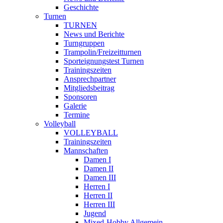
Geschichte
Turnen
TURNEN
News und Berichte
Turngruppen
Trampolin/Freizeitturnen
Sporteignungstest Turnen
Trainingszeiten
Ansprechpartner
Mitgliedsbeitrag
Sponsoren
Galerie
Termine
Volleyball
VOLLEYBALL
Trainingszeiten
Mannschaften
Damen I
Damen II
Damen III
Herren I
Herren II
Herren III
Jugend
Mixed-Hobby Allgemein