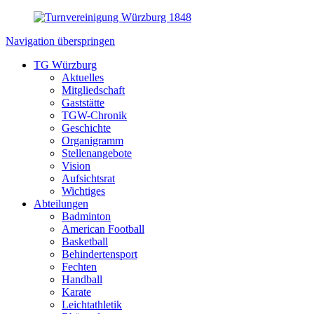
Navigation überspringen
TG Würzburg
Aktuelles
Mitgliedschaft
Gaststätte
TGW-Chronik
Geschichte
Organigramm
Stellenangebote
Vision
Aufsichtsrat
Wichtiges
Abteilungen
Badminton
American Football
Basketball
Behindertensport
Fechten
Handball
Karate
Leichtathletik