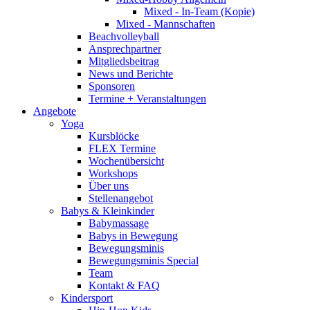
Mixed - In-Team (Kopie)
Mixed - Mannschaften
Beachvolleyball
Ansprechpartner
Mitgliedsbeitrag
News und Berichte
Sponsoren
Termine + Veranstaltungen
Angebote
Yoga
Kursblöcke
FLEX Termine
Wochenübersicht
Workshops
Über uns
Stellenangebot
Babys & Kleinkinder
Babymassage
Babys in Bewegung
Bewegungsminis
Bewegungsminis Special
Team
Kontakt & FAQ
Kindersport