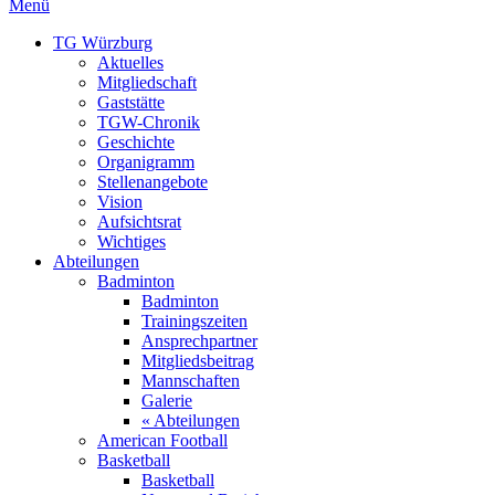
Menü
TG Würzburg
Aktuelles
Mitgliedschaft
Gaststätte
TGW-Chronik
Geschichte
Organigramm
Stellenangebote
Vision
Aufsichtsrat
Wichtiges
Abteilungen
Badminton
Badminton
Trainingszeiten
Ansprechpartner
Mitgliedsbeitrag
Mannschaften
Galerie
« Abteilungen
American Football
Basketball
Basketball