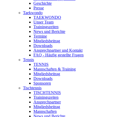
Geschichte
Presse
Taekwondo
TAEKWONDO
Unser Team
Trainingszeiten
News und Berichte
Termine
Mitgliedsbeitrag
Downloads
Ansprechpartner und Kontakt
FAQ - Häufig gestellte Fragen
Tennis
TENNIS
Mannschaften & Training
Mitgliedsbeitrag
Downloads
Sponsoren
Tischtennis
TISCHTENNIS
Trainingszeiten
Ansprechpartner
Mitgliedsbeitrag
Mannschaften
News und Berichte