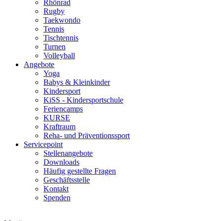
Rhönrad
Rugby
Taekwondo
Tennis
Tischtennis
Turnen
Volleyball
Angebote
Yoga
Babys & Kleinkinder
Kindersport
KiSS - Kindersportschule
Feriencamps
KURSE
Kraftraum
Reha- und Präventionssport
Servicepoint
Stellenangebote
Downloads
Häufig gestellte Fragen
Geschäftsstelle
Kontakt
Spenden