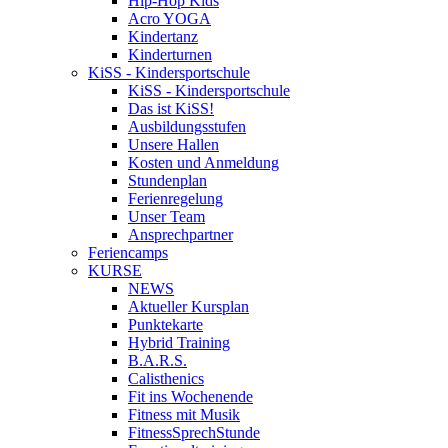
Hip-Hop Kids
Acro YOGA
Kindertanz
Kinderturnen
KiSS - Kindersportschule
KiSS - Kindersportschule
Das ist KiSS!
Ausbildungsstufen
Unsere Hallen
Kosten und Anmeldung
Stundenplan
Ferienregelung
Unser Team
Ansprechpartner
Feriencamps
KURSE
NEWS
Aktueller Kursplan
Punktekarte
Hybrid Training
B.A.R.S.
Calisthenics
Fit ins Wochenende
Fitness mit Musik
FitnessSprechStunde