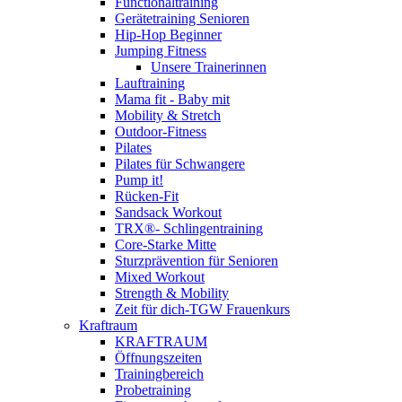
Functionaltraining
Gerätetraining Senioren
Hip-Hop Beginner
Jumping Fitness
Unsere Trainerinnen
Lauftraining
Mama fit - Baby mit
Mobility & Stretch
Outdoor-Fitness
Pilates
Pilates für Schwangere
Pump it!
Rücken-Fit
Sandsack Workout
TRX®- Schlingentraining
Core-Starke Mitte
Sturzprävention für Senioren
Mixed Workout
Strength & Mobility
Zeit für dich-TGW Frauenkurs
Kraftraum
KRAFTRAUM
Öffnungszeiten
Trainingbereich
Probetraining