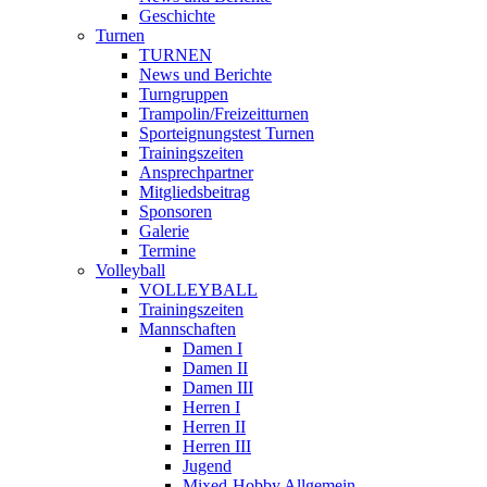
Geschichte
Turnen
TURNEN
News und Berichte
Turngruppen
Trampolin/Freizeitturnen
Sporteignungstest Turnen
Trainingszeiten
Ansprechpartner
Mitgliedsbeitrag
Sponsoren
Galerie
Termine
Volleyball
VOLLEYBALL
Trainingszeiten
Mannschaften
Damen I
Damen II
Damen III
Herren I
Herren II
Herren III
Jugend
Mixed-Hobby Allgemein