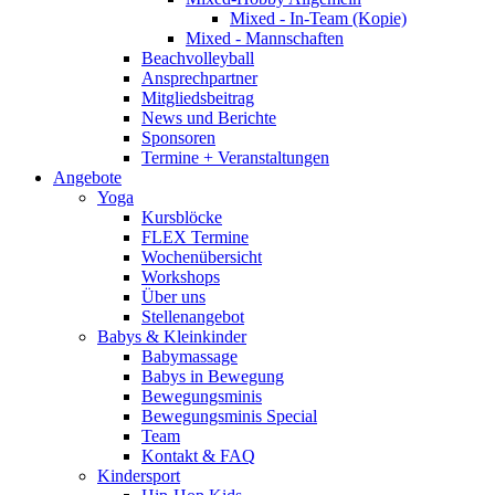
Mixed - In-Team (Kopie)
Mixed - Mannschaften
Beachvolleyball
Ansprechpartner
Mitgliedsbeitrag
News und Berichte
Sponsoren
Termine + Veranstaltungen
Angebote
Yoga
Kursblöcke
FLEX Termine
Wochenübersicht
Workshops
Über uns
Stellenangebot
Babys & Kleinkinder
Babymassage
Babys in Bewegung
Bewegungsminis
Bewegungsminis Special
Team
Kontakt & FAQ
Kindersport