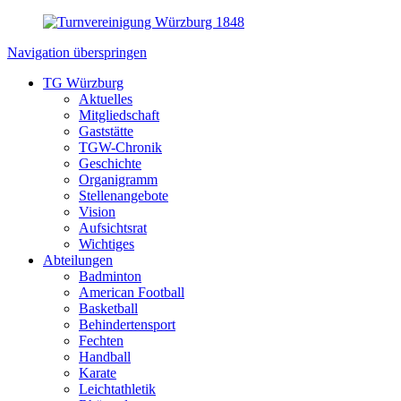
Navigation überspringen
TG Würzburg
Aktuelles
Mitgliedschaft
Gaststätte
TGW-Chronik
Geschichte
Organigramm
Stellenangebote
Vision
Aufsichtsrat
Wichtiges
Abteilungen
Badminton
American Football
Basketball
Behindertensport
Fechten
Handball
Karate
Leichtathletik