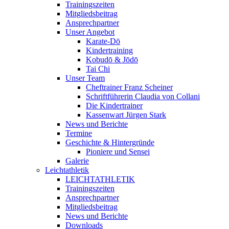
Trainingszeiten
Mitgliedsbeitrag
Ansprechpartner
Unser Angebot
Karate-Dō
Kindertraining
Kobudō & Jōdō
Tai Chi
Unser Team
Cheftrainer Franz Scheiner
Schriftführerin Claudia von Collani
Die Kindertrainer
Kassenwart Jürgen Stark
News und Berichte
Termine
Geschichte & Hintergründe
Pioniere und Sensei
Galerie
Leichtathletik
LEICHTATHLETIK
Trainingszeiten
Ansprechpartner
Mitgliedsbeitrag
News und Berichte
Downloads